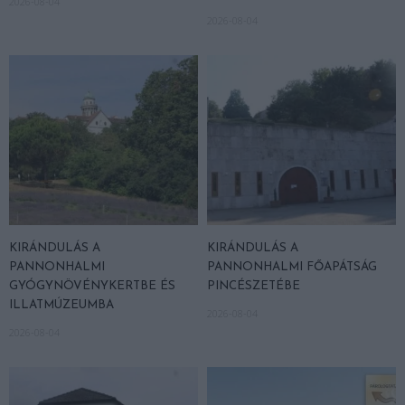
2026-08-04
2026-08-04
KIRÁNDULÁS A
KIRÁNDULÁS A
PANNONHALMI
PANNONHALMI FŐAPÁTSÁG
GYÓGYNÖVÉNYKERTBE ÉS
PINCÉSZETÉBE
ILLATMÚZEUMBA
2026-08-04
2026-08-04