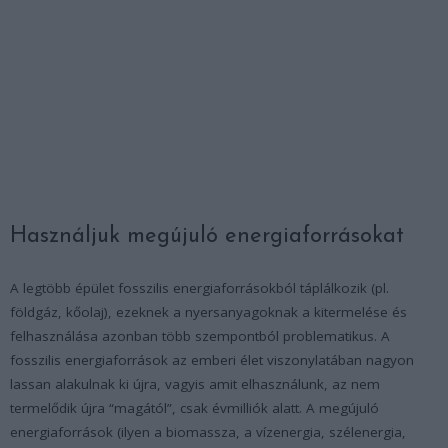
Használjuk megújuló energiaforrásokat
A legtöbb épület fosszilis energiaforrásokból táplálkozik (pl.
földgáz, kőolaj), ezeknek a nyersanyagoknak a kitermelése és
felhasználása azonban több szempontból problematikus. A
fosszilis energiaforrások az emberi élet viszonylatában nagyon
lassan alakulnak ki újra, vagyis amit elhasználunk, az nem
termelődik újra “magától”, csak évmilliók alatt. A megújuló
energiaforrások (ilyen a biomassza, a vízenergia, szélenergia,