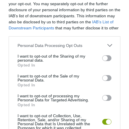
your opt-out. You may separately opt-out of the further
disclosure of your personal information by third parties on the
IAB’s list of downstream participants. This information may
also be disclosed by us to third parties on the
IAB’s List of
Downstream Participants
that may further disclose it to other
third parties.
Please note that this website/app uses one or more Google
Personal Data Processing Opt Outs
services and may gather and store information including but
not limited to your visit or usage behaviour. You may click to
I want to opt-out of the Sharing of my
personal data.
grant or deny consent to Google and its third-party tags to
Opted In
use your data for below specified purposes in below Google
consent section.
I want to opt-out of the Sale of my
Personal Data.
Opted In
I want to opt-out of processing my
Personal Data for Targeted Advertising.
Opted In
I want to opt-out of Collection, Use,
Retention, Sale, and/or Sharing of my
Personal Data that Is Unrelated with the
Purposes for which it was collected.