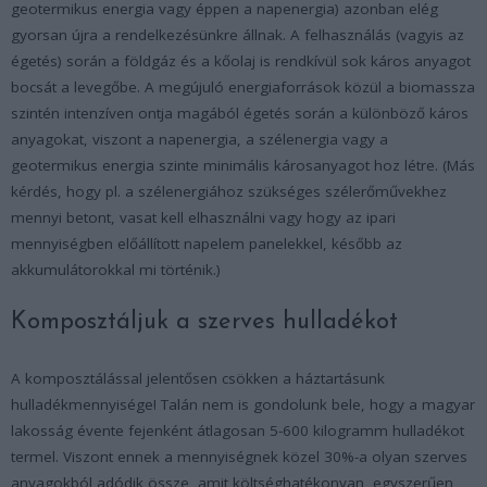
geotermikus energia vagy éppen a napenergia) azonban elég
gyorsan újra a rendelkezésünkre állnak. A felhasználás (vagyis az
égetés) során a földgáz és a kőolaj is rendkívül sok káros anyagot
bocsát a levegőbe. A megújuló energiaforrások közül a biomassza
szintén intenzíven ontja magából égetés során a különböző káros
anyagokat, viszont a napenergia, a szélenergia vagy a
geotermikus energia szinte minimális károsanyagot hoz létre. (Más
kérdés, hogy pl. a szélenergiához szükséges szélerőművekhez
mennyi betont, vasat kell elhasználni vagy hogy az ipari
mennyiségben előállított napelem panelekkel, később az
akkumulátorokkal mi történik.)
Komposztáljuk a szerves hulladékot
A komposztálással jelentősen csökken a háztartásunk
hulladékmennyisége! Talán nem is gondolunk bele, hogy a magyar
lakosság évente fejenként átlagosan 5-600 kilogramm hulladékot
termel. Viszont ennek a mennyiségnek közel 30%-a olyan szerves
anyagokból adódik össze, amit költséghatékonyan, egyszerűen