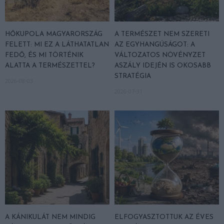
HŐKUPOLA MAGYARORSZÁG
A TERMÉSZET NEM SZERETI
FELETT: MI EZ A LÁTHATATLAN
AZ EGYHANGÚSÁGOT: A
FEDŐ, ÉS MI TÖRTÉNIK
VÁLTOZATOS NÖVÉNYZET
ALATTA A TERMÉSZETTEL?
ASZÁLY IDEJÉN IS OKOSABB
STRATÉGIA
2026-08-03
2026-07-31
A KÁNIKULÁT NEM MINDIG
ELFOGYASZTOTTUK AZ ÉVES