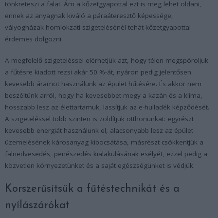
tönkreteszi a falat. Ám a kőzetgyapottal ezt is meg lehet oldani,
ennek az anyagnak kiváló a páraáteresztő képessége,
vályogházak homlokzati szigetelésénél tehát kőzetgyapottal
érdemes dolgozni.
A megfelelő szigeteléssel elérhetjük azt, hogy télen megspóroljuk
a fűtésre kiadott rezsi akár 50 %-át, nyáron pedig jelentősen
kevesebb áramot használunk az épület hűtésére. És akkor nem
beszéltünk arról, hogy ha kevesebbet megy a kazán és a klíma,
hosszabb lesz az élettartamuk, lassítjuk az e-hulladék képződését.
A szigeteléssel több szinten is zöldítjük otthonunkat: egyrészt
kevesebb energiát használunk el, alacsonyabb lesz az épület
üzemelésének károsanyag kibocsátása, másrészt csökkentjük a
falnedvesedés, penészedés kialakulásának esélyét, ezzel pedig a
közvetlen környezetünket és a saját egészségünket is védjük.
Korszerűsítsük a fűtéstechnikát és a
nyílászárókat