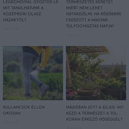
LÉGKONDIVAL GYŐZTÉK LE:
TERMÉSZETES KERETET:
MIT TANULHATUNK A
MIÉRT NEM LEHET
KÖZÉPKORI OLASZ
HÁTRADŐLNI, HA KÉSŐBBRE
HÁZAKTÓL?
CSÚSZOTT A MAGYAR
TÚLFOGYASZTÁS NAPJA?
2026-07-20
2026-07-17
KULLANCSOK ELLEN
MÁJUSBAN JÖTT A JÚLIUS: MIT
OKOSAN
KEZD A TERMÉSZET A TÚL
KORÁN ÉRKEZŐ HŐSÉGGEL?
2026-06-08
2026-05-28