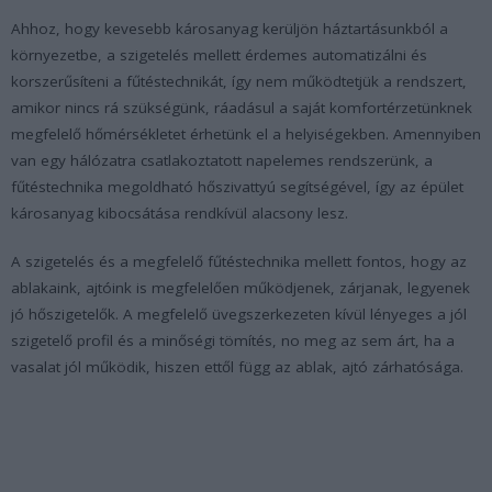
Ahhoz, hogy kevesebb károsanyag kerüljön háztartásunkból a
környezetbe, a szigetelés mellett érdemes automatizálni és
korszerűsíteni a fűtéstechnikát, így nem működtetjük a rendszert,
amikor nincs rá szükségünk, ráadásul a saját komfortérzetünknek
megfelelő hőmérsékletet érhetünk el a helyiségekben. Amennyiben
van egy hálózatra csatlakoztatott napelemes rendszerünk, a
fűtéstechnika megoldható hőszivattyú segítségével, így az épület
károsanyag kibocsátása rendkívül alacsony lesz.
A szigetelés és a megfelelő fűtéstechnika mellett fontos, hogy az
ablakaink, ajtóink is megfelelően működjenek, zárjanak, legyenek
jó hőszigetelők. A megfelelő üvegszerkezeten kívül lényeges a jól
szigetelő profil és a minőségi tömítés, no meg az sem árt, ha a
vasalat jól működik, hiszen ettől függ az ablak, ajtó zárhatósága.