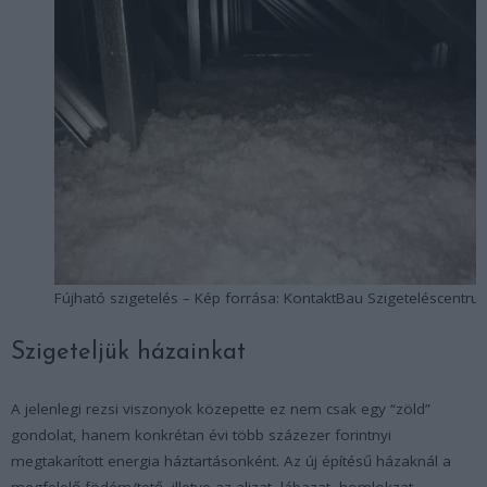
Fújható szigetelés – Kép forrása: KontaktBau Szigeteléscentru
Szigeteljük házainkat
A jelenlegi rezsi viszonyok közepette ez nem csak egy “zöld”
gondolat, hanem konkrétan évi több százezer forintnyi
megtakarított energia háztartásonként. Az új építésű házaknál a
megfelelő födém/tető, illetve az aljzat, lábazat, homlokzat