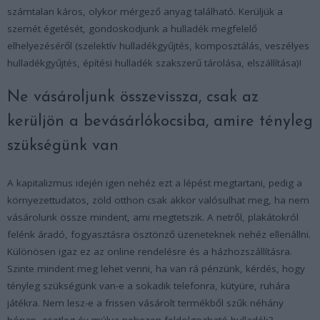
számtalan káros, olykor mérgező anyag található. Kerüljük a
szemét égetését, gondoskodjunk a hulladék megfelelő
elhelyezéséről (szelektív hulladékgyűjtés, komposztálás, veszélyes
hulladékgyűjtés, építési hulladék szakszerű tárolása, elszállítása)!
Ne vásároljunk összevissza, csak az
kerüljön a bevásárlókocsiba, amire tényleg
szükségünk van
A kapitalizmus idején igen nehéz ezt a lépést megtartani, pedig a
környezettudatos, zöld otthon csak akkor valósulhat meg, ha nem
vásárolunk össze mindent, ami megtetszik. A netről, plakátokról
felénk áradó, fogyasztásra ösztönző üzeneteknek nehéz ellenállni.
Különösen igaz ez az online rendelésre és a házhozszállításra.
Szinte mindent meg lehet venni, ha van rá pénzünk, kérdés, hogy
tényleg szükségünk van-e a sokadik telefonra, kütyüre, ruhára
játékra. Nem lesz-e a frissen vásárolt termékből szűk néhány
hónap, esetleg év múlva nehezen feldolgozható hulladék?