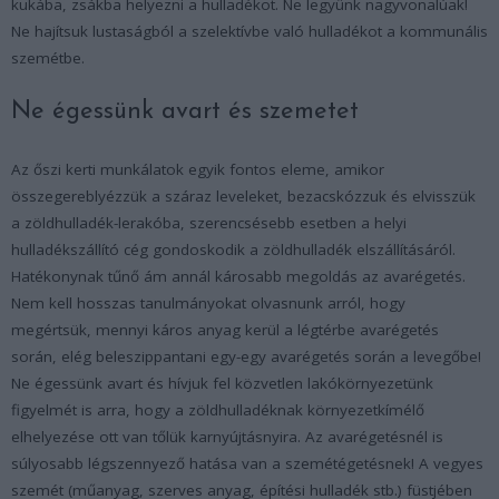
kukába, zsákba helyezni a hulladékot. Ne legyünk nagyvonalúak!
Ne hajítsuk lustaságból a szelektívbe való hulladékot a kommunális
szemétbe.
Ne égessünk avart és szemetet
Az őszi kerti munkálatok egyik fontos eleme, amikor
összegereblyézzük a száraz leveleket, bezacskózzuk és elvisszük
a zöldhulladék-lerakóba, szerencsésebb esetben a helyi
hulladékszállító cég gondoskodik a zöldhulladék elszállításáról.
Hatékonynak tűnő ám annál károsabb megoldás az avarégetés.
Nem kell hosszas tanulmányokat olvasnunk arról, hogy
megértsük, mennyi káros anyag kerül a légtérbe avarégetés
során, elég beleszippantani egy-egy avarégetés során a levegőbe!
Ne égessünk avart és hívjuk fel közvetlen lakókörnyezetünk
figyelmét is arra, hogy a zöldhulladéknak környezetkímélő
elhelyezése ott van tőlük karnyújtásnyira. Az avarégetésnél is
súlyosabb légszennyező hatása van a szemétégetésnek! A vegyes
szemét (műanyag, szerves anyag, építési hulladék stb.) füstjében