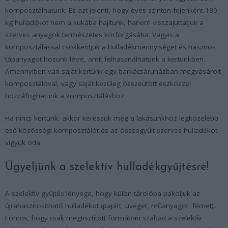
komposztálhatunk. Ez azt jelenti, hogy éves szinten fejenként 180
kg hulladékot nem a kukába hajítunk, hanem visszajuttatjuk a
szerves anyagok természetes körforgásába. Vagyis a
komposztálással csökkentjük a hulladékmennyiséget és hasznos
tápanyagot hozunk létre, amit felhasználhatunk a kertünkben.
Amennyiben van saját kertünk egy barkácsáruházban megvásárolt
komposztálóval, vagy saját kezűleg összeütött eszközzel
hozzáfoghatunk a komposztáláshoz.
Ha nincs kertünk, akkor keressük meg a lakásunkhoz legközelebb
eső közösségi komposztálót és az összegyűlt szerves hulladékot
vigyük oda.
Ügyeljünk a szelektív hulladékgyűjtésre!
A szelektív gyűjtés lényege, hogy külön tárolóba pakoljuk az
újrahasznosítható hulladékot (papírt, üveget, műanyagot, fémet).
Fontos, hogy csak megtisztított formában szabad a szelektív