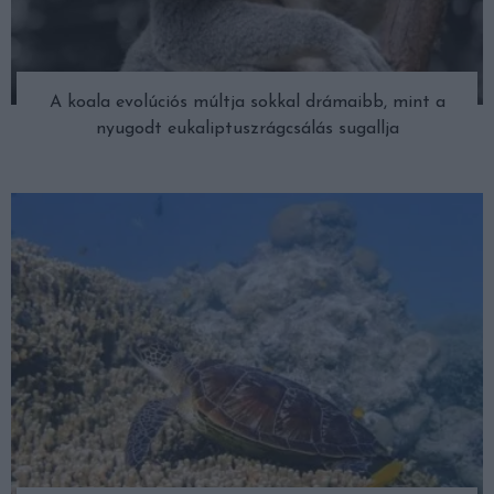
A koala evolúciós múltja sokkal drámaibb, mint a
nyugodt eukaliptuszrágcsálás sugallja