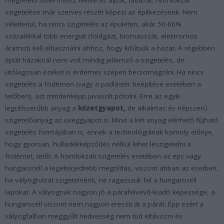
szigetelése már szerves részét képezi az építkezésnek. Nem
véletlenül, ha nincs szigetelés az épületen, akár 50-60%
százalékkal több energiát (földgázt, biomasszát, elektromos
áramot) kell elhasználni ahhoz, hogy kifűtsük a házat. A régebben
épült házaknál nem volt mindig jellemző a szigetelés, de
utólagosan ezeket is érdemes szépen becsomagolni. Ha nincs
szigetelés a födémen (vagy a padlástér beépítése esetében a
tetőben), azt mindenképp javasolt pótolni. Erre az egyik
legcélszerűbb anyag a
kőzetgyapot,
de alkalmas és népszerű
szigetelőanyag az üveggyapot is. Mind a két anyag elérhető fújható
szigetelés formájában is, ennek a technológiának komoly előnye,
hogy gyorsan, hulladékképződés nélkül lehet leszigetelni a
födémet, tetőt. A homlokzati szigetelés esetében az eps vagy
hungarocell a legelterjedtebb megoldás, viszont abban az esetben,
ha vályogházat szigetelnénk, ne ragasszuk fel a hungarocell
lapokat. A vályognak nagyon jó a párafelvevő-leadó képessége, a
hungarocell viszont nem nagyon ereszti át a párát. Épp ezért a
vályogfalban meggyűlt nedvesség nem tud eltávozni és