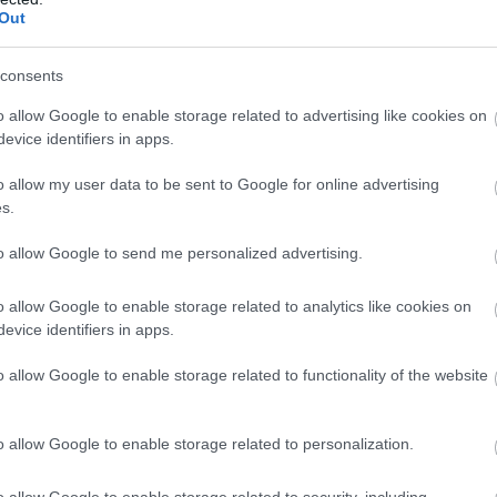
a bogarak először megküzdenek egymással az erőforrásért.
Out
éhez. A hulla alól kiássák a földet, ami miatt az fokozatosan
radt földkupacot pedig rákaparják. Ha a talaj túl kemény vagy
consents
or képesek arrébb vonszolni a tetemet. Igyekeznek gömbbé
o allow Google to enable storage related to advertising like cookies on
szőrt vagy tollat pedig lerágják róla. A dögöt a nyálukkal
evice identifiers in apps.
 bomlás folyamatát.
o allow my user data to be sent to Google for online advertising
s.
ák sorsát. Kamrákban végződő járatot készít a talajban, ide
tölcsér alakú üreget váj a közepébe. A kikelt lárvákat
to allow Google to send me personalized advertising.
y által készített kráterben, szorosan egymás mellett
amelynek során a nőstény előemésztett, folyékony
o allow Google to enable storage related to analytics like cookies on
s „kolduló” testtartással követelnek. A kitartó gondoskodás
evice identifiers in apps.
mege néhány óra alatt megkétszereződik. Az utódok etetése
ődés folyamán a lárvák maguk is képesek lesznek önálló
o allow Google to enable storage related to functionality of the website
ány vedlés után a talajban bábozódnak.
o allow Google to enable storage related to personalization.
o allow Google to enable storage related to security, including