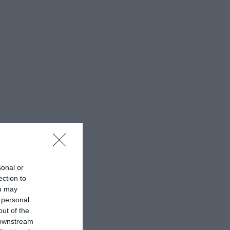
sonal or
ection to
ou may
 personal
out of the
 downstream