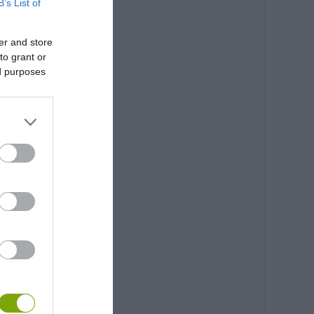
B’s List of
er and store
to grant or
ed purposes