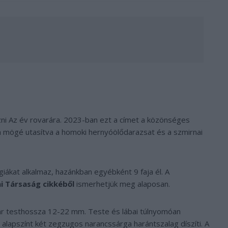
azni Az év rovarára. 2023-ban ezt a címet a közönséges
a mögé utasítva a homoki hernyóölődarazsat és a szmirnai
ákat alkalmaz, hazánkban egyébként 9 faja él. A
 Társaság cikkéből
ismerhetjük meg alaposan.
gár testhossza 12-22 mm. Teste és lábai túlnyomóan
 alapszínt két zegzugos narancssárga harántszalag díszíti. A