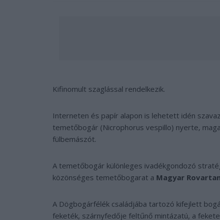
Kifinomult szaglással rendelkezik.
Interneten és papír alapon is lehetett idén szav
temetőbogár (
Nicrophorus vespillo
) nyerte, mag
fülbemászót.
A temetőbogár különleges ivadékgondozó stratégi
közönséges temetőbogarat a
Magyar Rovartani
A Dögbogárfélék családjába tartozó kifejlett bo
feketék, szárnyfedője feltűnő mintázatú, a fekete