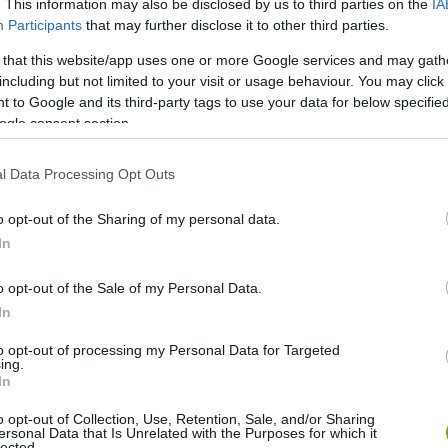
. This information may also be disclosed by us to third parties on the
IA
Participants
that may further disclose it to other third parties.
 that this website/app uses one or more Google services and may gath
including but not limited to your visit or usage behaviour. You may click 
 to Google and its third-party tags to use your data for below specifi
ogle consent section.
l Data Processing Opt Outs
o opt-out of the Sharing of my personal data.
In
fágok, tetemekben fejlődnek.
o opt-out of the Sale of my Personal Data.
In
 bölcsőként, de hüllők vagy nagyobb testű emlősök is
kis mennyiségben és rövid ideig állnak rendelkezésre, az
to opt-out of processing my Personal Data for Targeted
kkel, eltemetik a hullát. Innen ered magyar nevük is. A
ing.
In
 megtisztítják a tetemet a légypetéktől.
o opt-out of Collection, Use, Retention, Sale, and/or Sharing
ersonal Data that Is Unrelated with the Purposes for which it
tt szárnyaik segítségével hamar megtalálják a dögöt. A friss
lected.