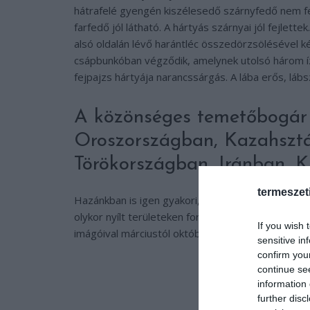
hátrafelé gyengén kiszélesedő szárnyfedő nem fed
farfedő jól látható. A hártyás szárnyai jól fejlett
alsó oldalán lévő harántléc összedörzsölésével ké
csápbunkóban végződik, amelynek utolsó három 
fejpajzs hártyája narancssárgás. A lába erős, láb
A közönséges temetőbogár
Oroszországban, Kazahszt
Törökországban, Iránban, Ki
termeszet
Hazánkban is igen gyakori, sík-, domb- és hegyvi
olykor nyílt területeken fordul elő. Elsősorban éj
If you wish 
imágóival márciustól októberig találkozhatunk.
sensitive in
confirm you
continue se
information 
further disc