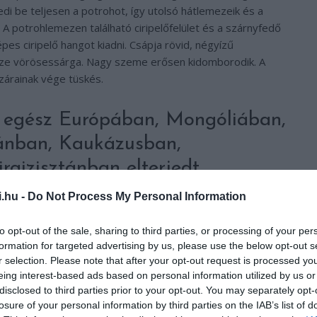
i be teljesen a potrohot, így utolsó hátlemezeik és a
ek. A potrohlemezen található ciripelőfelület és a szárnyfedő
pes ciripelő hangot kiadni. Csápja rövid, négyízű
íze vörösessárga. Nagy szeme erősen kidomborodik. A
szárainak vége tüskés.
 egész Európában, Mongóliában,
ánban, Kaukázusban,
rgizisztánban elterjedt.
i.hu -
Do Not Process My Personal Information
dék lakója, leginkább erdőkben, cserjés helyeken, parkokban,
szaka aktív. Általában két nemzedéke fejlődik évente,
to opt-out of the sale, sharing to third parties, or processing of your per
formation for targeted advertising by us, please use the below opt-out s
r selection. Please note that after your opt-out request is processed y
eing interest-based ads based on personal information utilized by us or
disclosed to third parties prior to your opt-out. You may separately opt-
losure of your personal information by third parties on the IAB’s list of