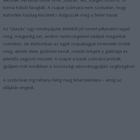
tonna hóból faragták. A csapat számára nem szokatlan, hogy
különféle házilag készített r dolgozzák meg a fehér havat.
Az “Utazás” egy mindnyájunk életéből jól ismert pillanatot ragad
meg, mégpedig azt, amikor nehézségekkel találjuk magunkat
szemben, de elsősorban az egyik csapattagjuk történetét örökíti
meg, akinek élete gödörbe került, miután leégett a galériája és
jelentős vagyont vesztett. A csapat a barát számára próbált
gyűjteni már korábban is közösségi adománygyűjtés segítségével.
A szobrokat mg néhány hétig meg lehet tekinteni – amíg az
időjárás engedi.