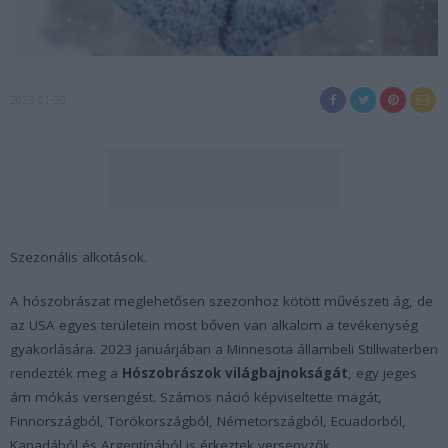
2023-01-30
Szezonális alkotások.
A hószobrászat meglehetősen szezonhoz kötött művészeti ág, de
az USA egyes területein most bőven van alkalom a tevékenység
gyakorlására. 2023 januárjában a Minnesota állambeli Stillwaterben
rendezték meg a
Hószobrászok világbajnokságát
, egy jeges
ám mókás versengést. Számos náció képviseltette magát,
Finnországból, Törökországból, Németországból, Ecuadorból,
Kanadából és Argentínából is érkeztek versenyzők.