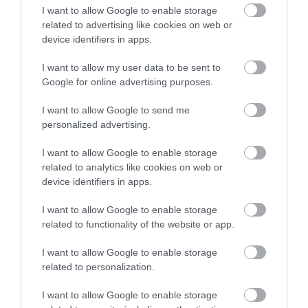
I want to allow Google to enable storage
related to advertising like cookies on web or
EGY ELSÜLLYEDT HAJÓ
NEM MINDENKI MENEKÜLT
device identifiers in apps.
TEXTILJEI ÚJRA ÖSSZEÁLLTAK:
POMPEJIBEN: LEHET, HOGY
A RUHA, AMELY TÚLÉLTE A
EGY ORVOS A VÉGSŐKIG
I want to allow my user data to be sent to
TENGERT
SEGÍTENI PRÓBÁLT
Google for online advertising purposes.
2026-06-29
2026-06-23
I want to allow Google to send me
personalized advertising.
I want to allow Google to enable storage
related to analytics like cookies on web or
device identifiers in apps.
I want to allow Google to enable storage
related to functionality of the website or app.
I want to allow Google to enable storage
DAVID ATTENBOROUGH 100
NOBEL-DÍJAT KAPOTT EGY
related to personalization.
ÉVES: AZ EMBER, AKI
FÉREGÉRT – CSAK ÉPPEN NEM
MEGTANÍTOTTA A VILÁGNAK,
AZ OKOZTA A RÁKOT
I want to allow Google to enable storage
HOGYAN KELL NÉZNI A