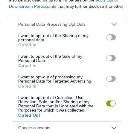
Downstream Participants
that may further disclose it to other
175 24 GYÉMÁNT ÉKESÍTI A GYÖNYÖRŰ, REKORDER KARÓRÁT
third parties.
Please note that this website/app uses one or more Google
Personal Data Processing Opt Outs
KÖVETKEZŐ CIKK
services and may gather and store information including but
not limited to your visit or usage behaviour. You may click to
I want to opt-out of the Sharing of my
A DÖGÖKET ELÁSÓ, KÖZÖNSÉGES TEMETŐBOGÁR LETT AZ
personal data.
grant or deny consent to Google and its third-party tags to
ÉV ROVARA 2023-BAN
Opted In
use your data for below specified purposes in below Google
consent section.
I want to opt-out of the Sale of my
Personal Data.
Opted In
HASONLÓ ÉRDEKESSÉGEK
I want to opt-out of processing my
Personal Data for Targeted Advertising.
Opted In
I want to opt-out of Collection, Use,
Retention, Sale, and/or Sharing of my
Personal Data that Is Unrelated with the
Purposes for which it was collected.
Opted Out
Google consents