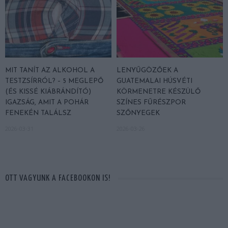
MIT TANÍT AZ ALKOHOL A
LENYŰGÖZŐEK A
TESTZSÍRRÓL? – 5 MEGLEPŐ
GUATEMALAI HÚSVÉTI
(ÉS KISSÉ KIÁBRÁNDÍTÓ)
KÖRMENETRE KÉSZÜLŐ
IGAZSÁG, AMIT A POHÁR
SZÍNES FŰRÉSZPOR
FENEKÉN TALÁLSZ
SZŐNYEGEK
2026-03-31
2026-03-26
OTT VAGYUNK A FACEBOOKON IS!