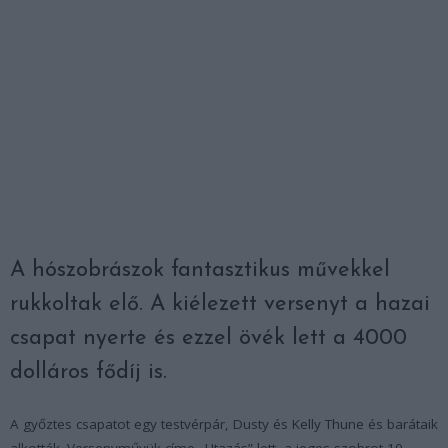
A hószobrászok fantasztikus művekkel
rukkoltak elő. A kiélezett versenyt a hazai
csapat nyerte és ezzel övék lett a 4000
dolláros fődíj is.
A győztes csapatot egy testvérpár, Dusty és Kelly Thune és barátaik
alkották. Versenyművük címe „Utazás” lett, a jeges szobrot 10