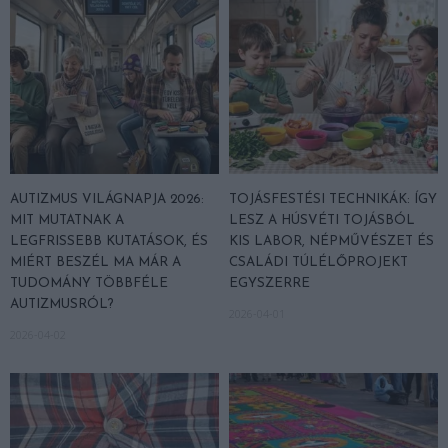
AUTIZMUS VILÁGNAPJA 2026:
TOJÁSFESTÉSI TECHNIKÁK: ÍGY
MIT MUTATNAK A
LESZ A HÚSVÉTI TOJÁSBÓL
LEGFRISSEBB KUTATÁSOK, ÉS
KIS LABOR, NÉPMŰVÉSZET ÉS
MIÉRT BESZÉL MA MÁR A
CSALÁDI TÚLÉLŐPROJEKT
TUDOMÁNY TÖBBFÉLE
EGYSZERRE
AUTIZMUSRÓL?
2026-04-01
2026-04-02