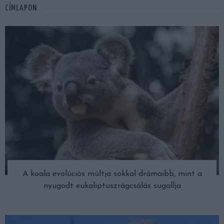
CÍMLAPON
A koala evolúciós múltja sokkal drámaibb, mint a
nyugodt eukaliptuszrágcsálás sugallja