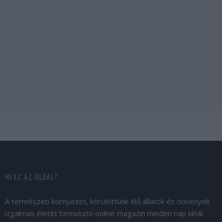
MI EZ AZ OLDAL?
A természeti környezet, körülöttünk élő állatok és növények
izgalmas életét bemutató online magazin minden nap kínál