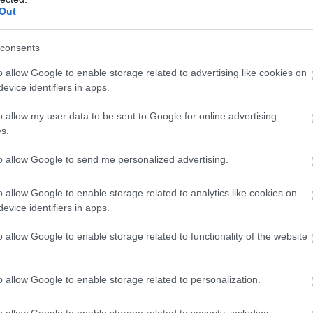
Out
consents
o allow Google to enable storage related to advertising like cookies on
evice identifiers in apps.
o allow my user data to be sent to Google for online advertising
allas.com és minimalisti.com
s.
to allow Google to send me personalized advertising.
szűrődik némi fény.
2. A kerítések mellett gyakran
o allow Google to enable storage related to analytics like cookies on
atjuk, hogy árnyékos területet kapjunk.
3. Stílusosan a
evice identifiers in apps.
vászon.
4. Kúszónövények következetes alakításával
o allow Google to enable storage related to functionality of the website
5. A függesztett, vékony bambuszból készült elem
 a napvitorla, ha rendelkezünk a felfüggesztésére
atott pergola zöld oázis a forró nyárban.
8. Tucatnyi
o allow Google to enable storage related to personalization.
. A függönyös megoldással az lesz az érzésünk, mintha
mbulin váza még remekül használható egy árnyékos
o allow Google to enable storage related to security, including