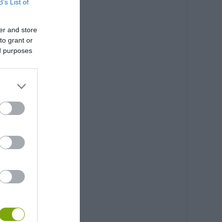
B’s List of
er and store
to grant or
ed purposes