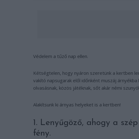
Védelem a tűző nap ellen.
Kétségtelen, hogy nyáron szeretünk a kertben len
vakító napsugarak elől időnként muszáj árnyékba 
olvasásnak, közös játéknak, sőt akár némi szunyók
Alakítsunk ki árnyas helyeket is a kertben!
1. Lenyűgöző, ahogy a szép
fény.