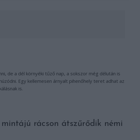
ni, de a dél környéki tűző nap, a sokszor még délután is
húzódni. Egy kellemesen árnyalt pihenőhely teret adhat az
álásnak is.
 mintájú rácson átszűrődik némi