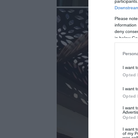
participants
Downstream 
Please note
information 
deny consent
in below Go
Persona
I want t
Opted 
I want t
Opted 
I want 
Advertis
Opted 
I want t
of my P
was col