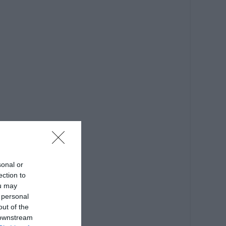
sonal or
ection to
ou may
 personal
out of the
 downstream