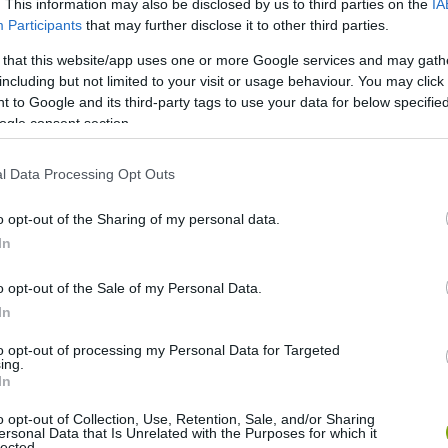
. This information may also be disclosed by us to third parties on the
IA
Participants
that may further disclose it to other third parties.
 that this website/app uses one or more Google services and may gath
including but not limited to your visit or usage behaviour. You may click 
 to Google and its third-party tags to use your data for below specifi
ogle consent section.
l Data Processing Opt Outs
o opt-out of the Sharing of my personal data.
In
o opt-out of the Sale of my Personal Data.
In
to opt-out of processing my Personal Data for Targeted
ing.
In
o opt-out of Collection, Use, Retention, Sale, and/or Sharing
ersonal Data that Is Unrelated with the Purposes for which it
lected.