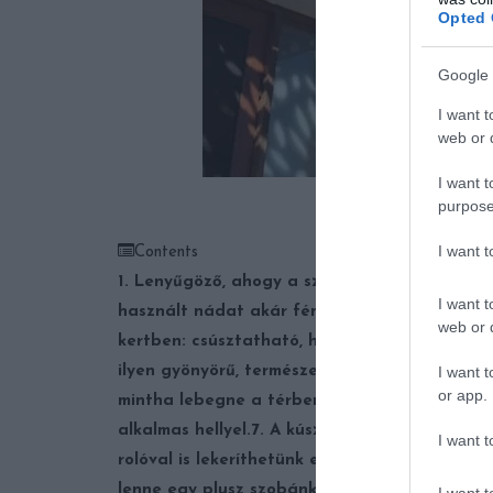
Opted 
Google 
I want t
web or d
I want t
Fotó: fencedeckd
purpose
I want 
Contents
1. Lenyűgöző, ahogy a szép mintájú rácson át
I want t
használt nádat akár fémszerkezetre is boríth
web or d
kertben: csúsztatható, huzalozott árnyékoló 
I want t
ilyen gyönyörű, természetes árnyékolónk lesz.
or app.
mintha lebegne a térben.
6. Nagyon dekoratív
alkalmas hellyel.
7. A kúszónövényekkel befutt
I want t
rolóval is lekeríthetünk egy árnyékos sarkot.
9
lenne egy plusz szobánk.
10. A kimustrált tra
I want t