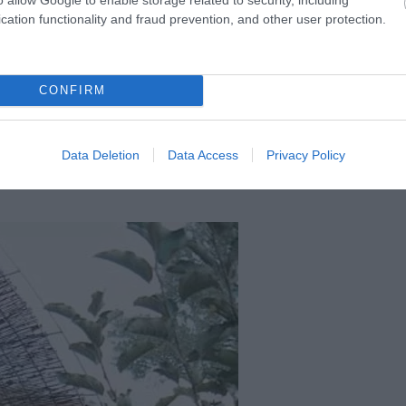
cation functionality and fraud prevention, and other user protection.
 nap elleni védőernyő számos stílushoz jól illik.
12.
és látványos megoldás.
13. A gerendák közé „fűzött”
CONFIRM
ran használt nádat akár
uk, hogy árnyékos területet
Data Deletion
Data Access
Privacy Policy