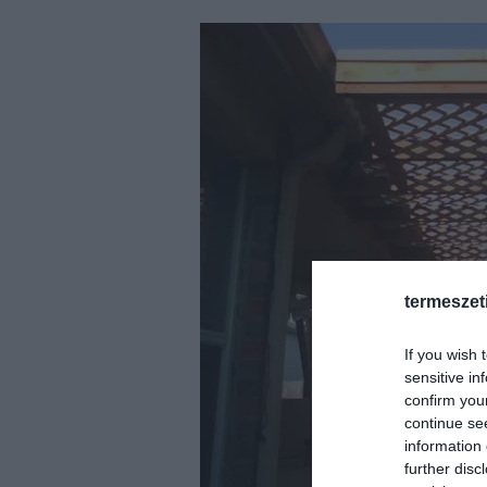
termeszet
If you wish 
sensitive in
confirm you
continue se
information 
further disc