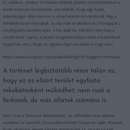
És valóban, amikor 14 farkast elláttak jeladós nyomkövetővel a
lezárt belorusz területeken, azt találták, hogy egy fiatal,
kalandvágyó állat messze a zóna határán túl vándorolt. Míg a
felnőttek közel maradtak, az ifjú már el-elkóborolt 3 hónappal a
megfigyelés kezdete után. 3 hét alatt kb. 300 km-t tett meg a
zónán kívül. Sajnos a jeladó meghibásodása miatt a kutatóknak
fogalmuk sincs, hogy az egyed végül visszatért-e vagy sem.
https://www.instagram.com/p/BkwFBk5g5Vd/?tagged=chernobyl
A történet legbiztatóbb része talán az,
hogy ez az elzárt terület egyfajta
inkubátorként működhet, nem csak a
farkasok, de más állatok számára is.
Nem csak a farkasok tekintetében, de vélhetően más állatok
esetében is hasonló, hosszútávra kiható folyamat zajlik. Ahelyett,
hogy ökológiai fekete lukként gondolnánk rá, lassan be kell