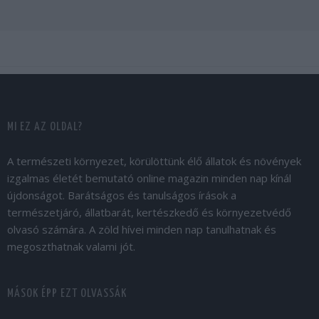
MI EZ AZ OLDAL?
A természeti környezet, körülöttünk élő állatok és növények
izgalmas életét bemutató online magazin minden nap kínál
újdonságot. Barátságos és tanulságos írások a
természetjáró, állatbarát, kertészkedő és környezetvédő
olvasó számára. A zöld hívei minden nap tanulhatnak és
megoszthatnak valami jót.
MÁSOK ÉPP EZT OLVASSÁK