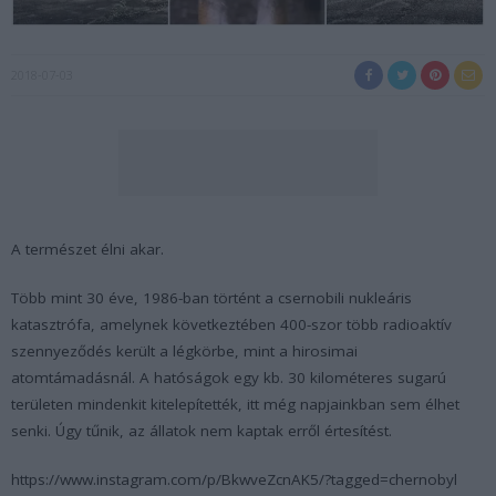
2018-07-03
A természet élni akar.
Több mint 30 éve, 1986-ban történt a csernobili nukleáris
katasztrófa, amelynek következtében 400-szor több radioaktív
szennyeződés került a légkörbe, mint a hirosimai
atomtámadásnál. A hatóságok egy kb. 30 kilométeres sugarú
területen mindenkit kitelepítették, itt még napjainkban sem élhet
senki. Úgy tűnik, az állatok nem kaptak erről értesítést.
https://www.instagram.com/p/BkwveZcnAK5/?tagged=chernobyl