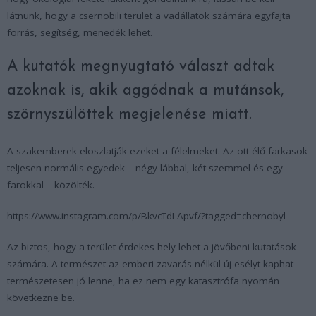
látnunk, hogy a csernobili terület a vadállatok számára egyfajta
forrás, segítség, menedék lehet.
A kutatók megnyugtató választ adtak
azoknak is, akik aggódnak a mutánsok,
szörnyszülöttek megjelenése miatt.
A szakemberek eloszlatják ezeket a félelmeket. Az ott élő farkasok
teljesen normális egyedek – négy lábbal, két szemmel és egy
farokkal – közölték.
https://www.instagram.com/p/BkvcTdLApvf/?tagged=chernobyl
Az biztos, hogy a terület érdekes hely lehet a jövőbeni kutatások
számára. A természet az emberi zavarás nélkül új esélyt kaphat –
természetesen jó lenne, ha ez nem egy katasztrófa nyomán
következne be.