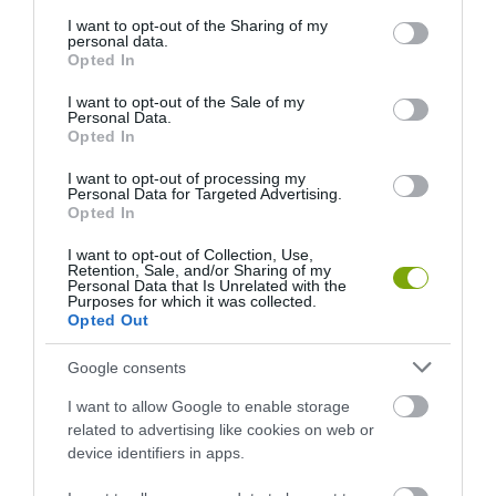
services and may gather and store information including but
EGY LELKES ERDÉSZLÁNY AGANCSOKKAL SZERETNÉ
not limited to your visit or usage behaviour. You may click to
I want to opt-out of the Sharing of my
MEGTÖLTENI AZ ERDEI ISKOLÁT – SEGÍTSÜNK NEKI!
personal data.
grant or deny consent to Google and its third-party tags to
Opted In
use your data for below specified purposes in below Google
consent section.
I want to opt-out of the Sale of my
Personal Data.
HASONLÓ ÉRDEKESSÉGEK
Opted In
I want to opt-out of processing my
Personal Data for Targeted Advertising.
Opted In
I want to opt-out of Collection, Use,
Retention, Sale, and/or Sharing of my
Personal Data that Is Unrelated with the
Purposes for which it was collected.
Opted Out
Google consents
I want to allow Google to enable storage
A KORALLZÁTONY NEM CSAK
HŐKUPOLA MAGYARORSZÁG
related to advertising like cookies on web or
SZÍNES HALAKBÓL ÁLL: MOST
FELETT: MI EZ A LÁTHATATLAN
device identifiers in apps.
500 EDDIG ISMERETLEN
FEDŐ, ÉS MI TÖRTÉNIK
LAKÓJÁT MUTATTA MEG
ALATTA A TERMÉSZETTEL?