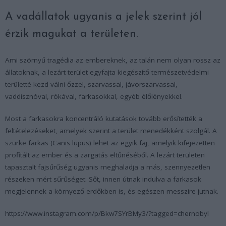
A vadállatok ugyanis a jelek szerint jól
érzik magukat a területen.
Ami szörnyű tragédia az embereknek, az talán nem olyan rossz az
állatoknak, a lezárt terület egyfajta kiegészítő természetvédelmi
területté kezd válni őzzel, szarvassal, jávorszarvassal,
vaddisznóval, rókával, farkasokkal, egyéb élőlényekkel.
Most a farkasokra koncentráló kutatások tovább erősítették a
feltételezéseket, amelyek szerint a terület menedékként szolgál. A
szürke farkas (
Canis lupus
) lehet az egyik faj, amelyik kifejezetten
profitált az ember és a zargatás eltűnéséből. A lezárt területen
tapasztalt fajsűrűség ugyanis meghaladja a más, szennyezetlen
részeken mért sűrűséget. Sőt, innen útnak indulva a farkasok
megjelennek a környező erdőkben is, és egészen messzire jutnak.
https://www.instagram.com/p/Bkw7SYrBMy3/?tagged=chernobyl