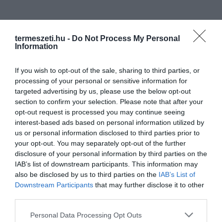
termeszeti.hu -
Do Not Process My Personal
Information
If you wish to opt-out of the sale, sharing to third parties, or
processing of your personal or sensitive information for
targeted advertising by us, please use the below opt-out
section to confirm your selection. Please note that after your
opt-out request is processed you may continue seeing
interest-based ads based on personal information utilized by
us or personal information disclosed to third parties prior to
your opt-out. You may separately opt-out of the further
ELŐZŐ CIKK
disclosure of your personal information by third parties on the
IAB’s list of downstream participants. This information may
SOKKOLÓ LÁTVÁNY: 5 TONNÁNYI MŰANYAGSZEMÉTBŐL
also be disclosed by us to third parties on the
IAB’s List of
KÉSZÜLT BÁLNA EMELKEDIK KI A VÍZBŐL
Downstream Participants
that may further disclose it to other
third parties.
KÖVETKEZŐ CIKK
Please note that this website/app uses one or more Google
Personal Data Processing Opt Outs