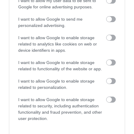
I want to allow my user data to be sent to
2026-08-06
2026-08-03
Google for online advertising purposes.
I want to allow Google to send me
personalized advertising.
I want to allow Google to enable storage
related to analytics like cookies on web or
device identifiers in apps.
I want to allow Google to enable storage
related to functionality of the website or app.
NEM CSAK A RITKASÁGOK
A TUDÓSOK 262 ÚJ FAJT
I want to allow Google to enable storage
BAJBAN VANNAK: A
NEVEZTEK MEG, ÉS A FÖLD
related to personalization.
HÉTKÖZNAPI MADARAK ÉS
MEGINT FINOMAN JELEZTE:
PILLANGÓK CSENDES
KORAI MÉG MINDENTUDÓNAK
I want to allow Google to enable storage
ELTŰNÉSE A NAGYOBB
HINNI MAGUNKAT
related to security, including authentication
VÉSZJEL
functionality and fraud prevention, and other
2026-07-30
user protection.
2026-08-03