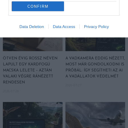
CONFIRM
Data Deletion
Data Access
Privacy Policy
ÖTVEN ÉVIG ROSSZ NÉVEN
A VADKAMERA EDDIG NÉZETT,
LAPULT EGY KARDFOGÚ
MOST MÁR GONDOLKODNI IS
MACSKA LELETE – AZTÁN
PRÓBÁL: ÍGY SEGÍTHETI AZ AI
VALAKI VÉGRE RÁNÉZETT
A VADÁLLATOK VÉDELMÉT
RENDESEN
2026-07-27
2026-07-28