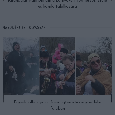
Kirándulás Pannonhalma környékén: természet, szőlő
és komló találkozása
MÁSOK ÉPP EZT OLVASSÁK
Egyedülálló: ilyen a farsangtemetés egy erdélyi
faluban