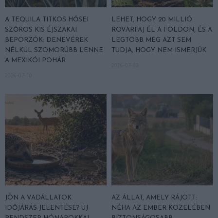
A TEQUILA TITKOS HŐSEI
LEHET, HOGY 20 MILLIÓ
SZŐRÖS KIS ÉJSZAKAI
ROVARFAJ ÉL A FÖLDÖN, ÉS A
BEPORZÓK: DENEVÉREK
LEGTÖBB MÉG AZT SEM
NÉLKÜL SZOMORÚBB LENNE
TUDJA, HOGY NEM ISMERJÜK
A MEXIKÓI POHÁR
2026-07-03
2026-07-10
JÖN A VADÁLLATOK
AZ ÁLLAT, AMELY RÁJÖTT:
IDŐJÁRÁS-JELENTÉSE? ÚJ
NÉHA AZ EMBER KÖZELÉBEN