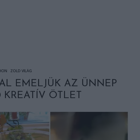
HON
ZÖLD VILÁG
L EMELJÜK AZ ÜNNEP
0 KREATÍV ÖTLET