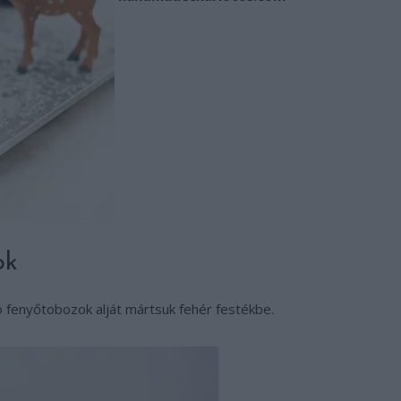
ok
ó fenyőtobozok alját mártsuk fehér festékbe.