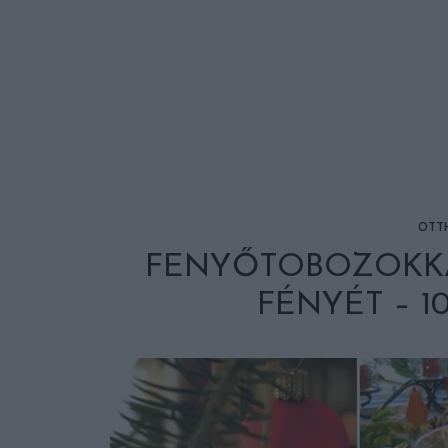
OTT
FENYŐTOBOZOKKA
FÉNYÉT – 1