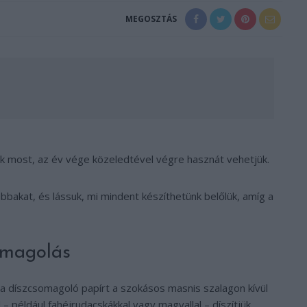
MEGOSZTÁS
ak most, az év vége közeledtével végre hasznát vehetjük.
bbakat, és lássuk, mi mindent készíthetünk belőlük, amíg a
omagolás
a díszcsomagoló papírt a szokásos masnis szalagon kívül
például fahéjrudacskákkal vagy magyallal – díszítjük.