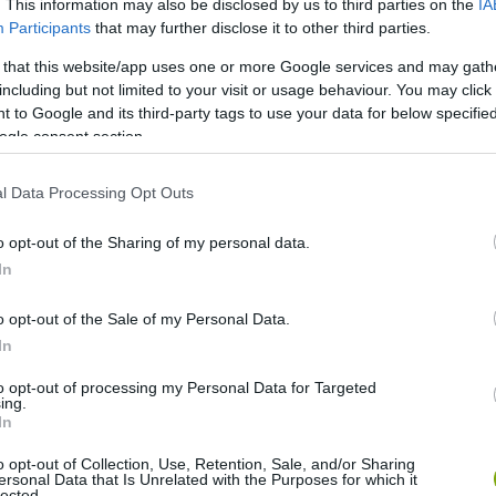
. This information may also be disclosed by us to third parties on the
IA
Participants
that may further disclose it to other third parties.
 that this website/app uses one or more Google services and may gath
including but not limited to your visit or usage behaviour. You may click 
 to Google and its third-party tags to use your data for below specifi
ogle consent section.
ny illatú asztaldísz
3. Ehető csokoládés tobozok
4.
l Data Processing Opt Outs
yőtoboz karácsonyfadísz
6. Asztali dísz
etőkártya fenyőtobozos tálkában
9. Fenyőtoboz, faágak,
o opt-out of the Sharing of my personal data.
In
0. Ezüstös fenyőtoboz karácsonyfadísz
o opt-out of the Sale of my Personal Data.
sz
In
to opt-out of processing my Personal Data for Targeted
hozzávalókkal, mint fenyőágak és más örökzöldek,
ing.
űszeggel díszített citrusfélék, és persze finom gyanta
In
o opt-out of Collection, Use, Retention, Sale, and/or Sharing
ersonal Data that Is Unrelated with the Purposes for which it
lected.