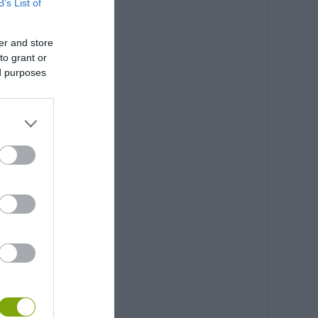
B’s List of
er and store
to grant or
ed purposes