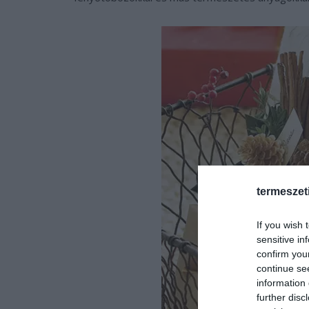
termeszet
If you wish 
sensitive in
confirm you
continue se
information 
further disc