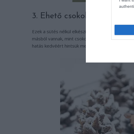
authenti
3. Ehető csokoládés tobozo
Ezek a sütés nélkül elkészíthető ehető tobozok az
másból vannak, mint csokoládés gabonapehelyből
hatás kedvéért hintsük meg porcukorral vagy vaníl