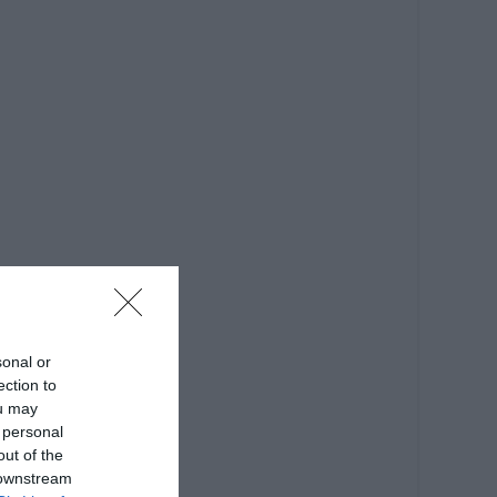
sonal or
ection to
ou may
 personal
out of the
 downstream