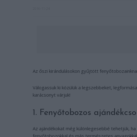
2016-11-24
Az őszi kirándulásokon gyűjtött fenyőtobozainkn
Válogassuk ki közülük a legszebbeket, legformása
karácsonyt várjuk!
1. Fenyőtobozos ajándékcs
Az ajándékokat még különlegesebbé tehetjük, ha 
fenyőtobozokkal és más természetes anyagokkal – 