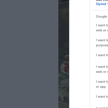
Opted 
Google 
I want t
web or d
I want t
purpose
I want 
I want t
web or d
I want t
or app.
I want t
I want t