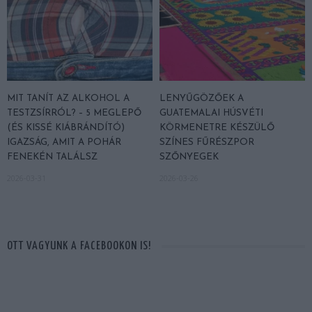
MIT TANÍT AZ ALKOHOL A
LENYŰGÖZŐEK A
TESTZSÍRRÓL? – 5 MEGLEPŐ
GUATEMALAI HÚSVÉTI
(ÉS KISSÉ KIÁBRÁNDÍTÓ)
KÖRMENETRE KÉSZÜLŐ
IGAZSÁG, AMIT A POHÁR
SZÍNES FŰRÉSZPOR
FENEKÉN TALÁLSZ
SZŐNYEGEK
2026-03-31
2026-03-26
OTT VAGYUNK A FACEBOOKON IS!