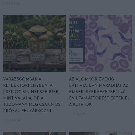
2026-04-22
VARÁZSGOMBÁK A
AZ ÁLOMKÓR ÉVEKIG
REFLEKTORFÉNYBEN: A
LÁTHATATLAN MARADHAT AZ
PSZILOCIBIN NÉPSZERŰBB,
EMBERI SZERVEZETBEN: 40
MINT VALAHA, DE A
ÉV UTÁN ÁTTÖRÉST ÉRTEK EL
TUDOMÁNY MÉG CSAK MOST
A KUTATÓK
PRÓBÁL FELZÁRKÓZNI
2026-04-05
2026-04-14