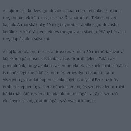
Az újdonsült, kedves gondozók csapata nem tétlenkedik, máris
megmentettek két cicust, akik az Őszibarack és Teknős nevet
kapták. A macskák alig 20 dkg-t nyomtak, amikor gondozásba
kerültek. A kétóránkénti etetés meghozta a sikert, néhány hét alatt
megduplázták a súlyukat.
Az új kapcsolat nem csak a cicusoknak, de a 30 memóriazavarral
küszködő páciensnek is fantasztikus örömöt jelent. Talán azt
gondolnánk, hogy azoknak az embereknek, akiknek saját ellátásuk
is nehézségekbe ütközik, nem érdemes ilyen feladatot adni.
Viszont a gyakorlat éppen ellenkezőjét bizonyítja! Ezek az idős
emberek éppen úgy szeretnének szeretni, és szeretve lenni, mint
bárki más. Átérezvén a feladatuk fontosságát, a rájuk szoruló
élőlények kiszolgáltatottságát, szárnyakat kapnak.