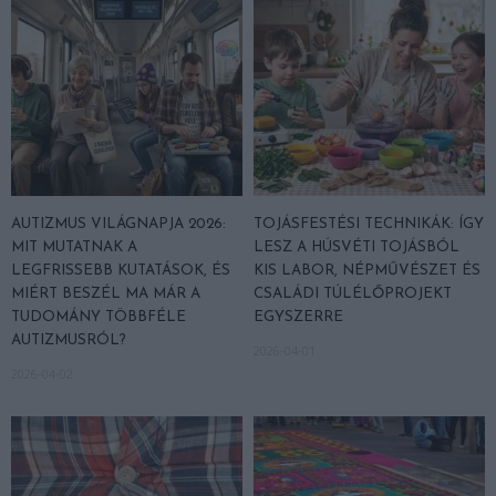
AUTIZMUS VILÁGNAPJA 2026:
TOJÁSFESTÉSI TECHNIKÁK: ÍGY
MIT MUTATNAK A
LESZ A HÚSVÉTI TOJÁSBÓL
LEGFRISSEBB KUTATÁSOK, ÉS
KIS LABOR, NÉPMŰVÉSZET ÉS
MIÉRT BESZÉL MA MÁR A
CSALÁDI TÚLÉLŐPROJEKT
TUDOMÁNY TÖBBFÉLE
EGYSZERRE
AUTIZMUSRÓL?
2026-04-01
2026-04-02