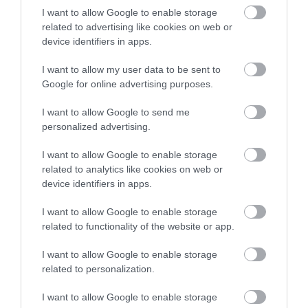
I want to allow Google to enable storage
related to advertising like cookies on web or
EGY ELSÜLLYEDT HAJÓ
NEM MINDENKI MENEKÜLT
device identifiers in apps.
TEXTILJEI ÚJRA ÖSSZEÁLLTAK:
POMPEJIBEN: LEHET, HOGY
A RUHA, AMELY TÚLÉLTE A
EGY ORVOS A VÉGSŐKIG
I want to allow my user data to be sent to
TENGERT
SEGÍTENI PRÓBÁLT
Google for online advertising purposes.
2026-06-29
2026-06-23
I want to allow Google to send me
personalized advertising.
I want to allow Google to enable storage
related to analytics like cookies on web or
device identifiers in apps.
I want to allow Google to enable storage
related to functionality of the website or app.
I want to allow Google to enable storage
DAVID ATTENBOROUGH 100
NOBEL-DÍJAT KAPOTT EGY
related to personalization.
ÉVES: AZ EMBER, AKI
FÉREGÉRT – CSAK ÉPPEN NEM
MEGTANÍTOTTA A VILÁGNAK,
AZ OKOZTA A RÁKOT
I want to allow Google to enable storage
HOGYAN KELL NÉZNI A