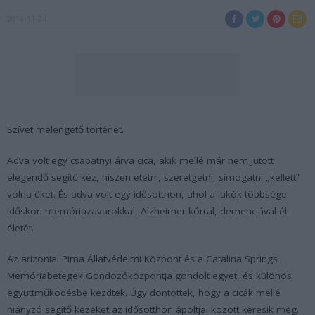
2016-11-24
Szívet melengető történet.
Adva volt egy csapatnyi árva cica, akik mellé már nem jutott
elegendő segítő kéz, hiszen etetni, szeretgetni, simogatni „kellett”
volna őket. És adva volt egy idősotthon, ahol a lakók többsége
időskori memóriazavarokkal, Alzheimer kórral, demenciával éli
életét.
Az arizoniai Pima Állatvédelmi Központ és a Catalina Springs
Memóriabetegek Gondozóközpontja gondolt egyet, és különös
együttműködésbe kezdtek. Úgy döntöttek, hogy a cicák mellé
hiányzó segítő kezeket az idősotthon ápoltjai között keresik meg.