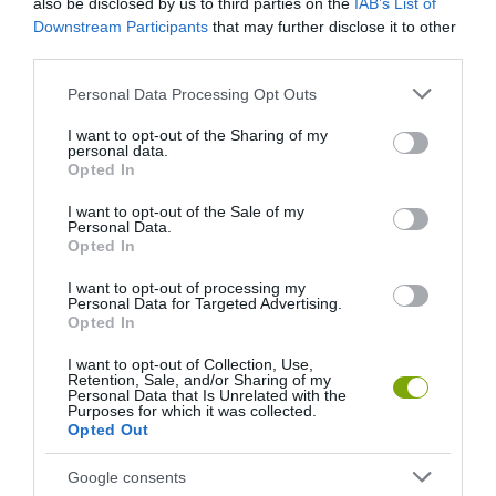
ELŐZŐ CIKK
also be disclosed by us to third parties on the
IAB’s List of
Downstream Participants
that may further disclose it to other
RENGETEGEN EHETTEK A KOSZOS KIFLIBŐL
third parties.
Please note that this website/app uses one or more Google
Personal Data Processing Opt Outs
KÖVETKEZŐ CIKK
services and may gather and store information including but
not limited to your visit or usage behaviour. You may click to
I want to opt-out of the Sharing of my
FENYŐTOBOZOKKAL EMELJÜK AZ ÜNNEP FÉNYÉT – 10
personal data.
grant or deny consent to Google and its third-party tags to
KREATÍV ÖTLET
Opted In
use your data for below specified purposes in below Google
consent section.
I want to opt-out of the Sale of my
Personal Data.
Opted In
HASONLÓ ÉRDEKESSÉGEK
I want to opt-out of processing my
Personal Data for Targeted Advertising.
Opted In
I want to opt-out of Collection, Use,
Retention, Sale, and/or Sharing of my
Personal Data that Is Unrelated with the
Purposes for which it was collected.
Opted Out
Google consents