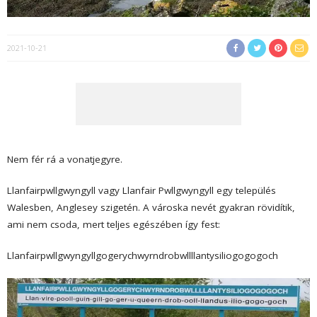
2021-10-21
Nem fér rá a vonatjegyre.
Llanfairpwllgwyngyll vagy Llanfair Pwllgwyngyll egy település
Walesben, Anglesey szigetén. A városka nevét gyakran rövidítik,
ami nem csoda, mert teljes egészében így fest:
Llanfair­pwllgwyngyll­gogery­chwyrn­drobwll­llan­tysilio­gogo­goch