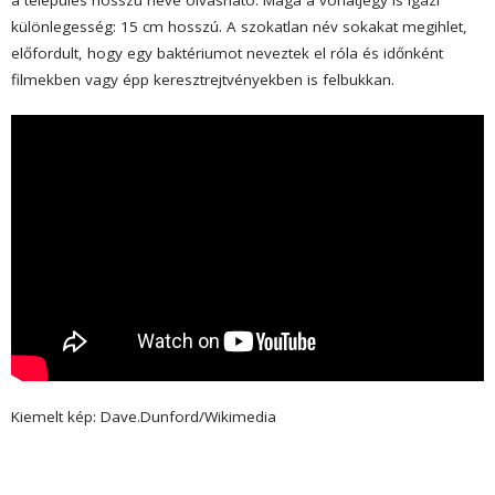
a település hosszú neve olvasható. Maga a vonatjegy is igazi
különlegesség: 15 cm hosszú. A szokatlan név sokakat megihlet,
előfordult, hogy egy baktériumot neveztek el róla és időnként
filmekben vagy épp keresztrejtvényekben is felbukkan.
Kiemelt kép: Dave.Dunford/Wikimedia