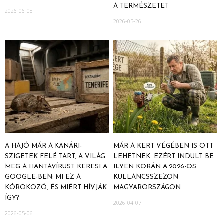
A TERMÉSZETET
2026-06-08
2026-05-26
A HAJÓ MÁR A KANÁRI-
MÁR A KERT VÉGÉBEN IS OTT
SZIGETEK FELÉ TART, A VILÁG
LEHETNEK: EZÉRT INDULT BE
MEG A HANTAVÍRUST KERESI A
ILYEN KORÁN A 2026-OS
GOOGLE-BEN: MI EZ A
KULLANCSSZEZON
KÓROKOZÓ, ÉS MIÉRT HÍVJÁK
MAGYARORSZÁGON
ÍGY?
2026-04-07
2026-05-06