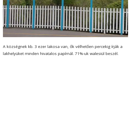
A községnek kb. 3 ezer lakosa van, ők vélhetően percekig írják a
lakhelyüket minden hivatalos papírnál. 71%-uk walesiül beszél.