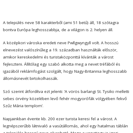
A település neve 58 karakterből (ami 51 betű) áll, 18 szótagra
bontva Európa leghosszabbja, de a világon is 2. helyen áll.
A középkori városka eredeti neve Pwllgwyngyll volt. A hosszú
elnevezést valószínűleg a 19. században használták először,
amikor kereskedelmi és turistaközponttá kívánták a várost
fejleszteni. Állítólag egy szabó alkotta meg a nevet tréfából és
igazából reklámfogást szolgált, hogy Nagy-Britannia leghosszabb
állomásnevét birtokolhassák.
Szó szerint átfordítva ezt jelenti: ‘A vörös barlangi St. Tysilio melletti
sebes örvény közelében levő fehér mogyorófák völgyében fekvő
Szűz Mária templom’.
Napjainkban évente kb. 200 ezer turista keresi fel a várost. A
legnépszerűbb látnivaló a vasútállomás, ahol egy hatalmas táblán