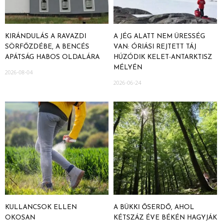
KIRÁNDULÁS A RAVAZDI
A JÉG ALATT NEM ÜRESSÉG
SÖRFŐZDÉBE, A BENCÉS
VAN: ÓRIÁSI REJTETT TÁJ
APÁTSÁG HABOS OLDALÁRA
HÚZÓDIK KELET-ANTARKTISZ
MÉLYÉN
2026-08-04
2026-06-24
KULLANCSOK ELLEN
A BÜKKI ŐSERDŐ, AHOL
OKOSAN
KÉTSZÁZ ÉVE BÉKÉN HAGYJÁK