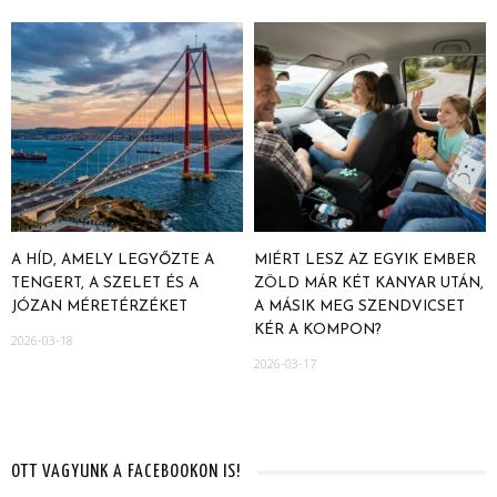
A HÍD, AMELY LEGYŐZTE A
MIÉRT LESZ AZ EGYIK EMBER
TENGERT, A SZELET ÉS A
ZÖLD MÁR KÉT KANYAR UTÁN,
JÓZAN MÉRETÉRZÉKET
A MÁSIK MEG SZENDVICSET
KÉR A KOMPON?
2026-03-18
2026-03-17
OTT VAGYUNK A FACEBOOKON IS!