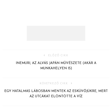
ELŐZŐ CIKK
INEMURI, AZ ALVÁS JAPÁN MŰVÉSZETE (AKÁR A
MUNKAHELYEN IS)
KÖVETKEZŐ CIKK
EGY HATALMAS LÁBOSBAN MENTEK AZ ESKÜVŐJÜKRE, MERT
AZ UTCÁKAT ELÖNTÖTTE A VÍZ