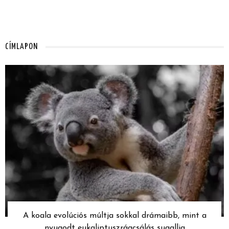
CÍMLAPON
A koala evolúciós múltja sokkal drámaibb, mint a
nyugodt eukaliptuszrágcsálás sugallja