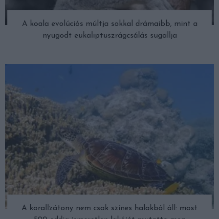
A koala evolúciós múltja sokkal drámaibb, mint a
nyugodt eukaliptuszrágcsálás sugallja
A korallzátony nem csak színes halakból áll: most