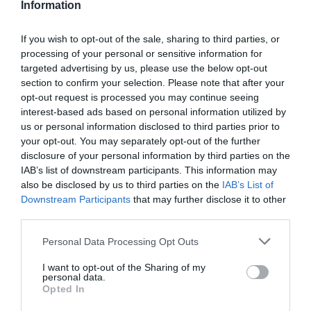
Information
MEGY ÁT EGYSZERRE
If you wish to opt-out of the sale, sharing to third parties, or
processing of your personal or sensitive information for
HASONLÓ ÉRDEKESSÉGEK
targeted advertising by us, please use the below opt-out
section to confirm your selection. Please note that after your
opt-out request is processed you may continue seeing
interest-based ads based on personal information utilized by
us or personal information disclosed to third parties prior to
your opt-out. You may separately opt-out of the further
disclosure of your personal information by third parties on the
IAB’s list of downstream participants. This information may
also be disclosed by us to third parties on the
IAB’s List of
Downstream Participants
that may further disclose it to other
third parties.
Please note that this website/app uses one or more Google
Personal Data Processing Opt Outs
A KORALLZÁTONY NEM CSAK
KIRÁNDULÁS A
services and may gather and store information including but
SZÍNES HALAKBÓL ÁLL: MOST
PANNONHALMI
not limited to your visit or usage behaviour. You may click to
I want to opt-out of the Sharing of my
500 EDDIG ISMERETLEN
ARBORÉTUMBA
personal data.
grant or deny consent to Google and its third-party tags to
Opted In
LAKÓJÁT MUTATTA MEG
2026-08-04
use your data for below specified purposes in below Google
2026-08-06