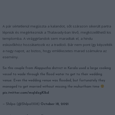
A pár sértetlenül megúszta a kalandot, sőt szárazon sikerült partra
lépniük és megérkezniük a Thalavady-ban lévő, megközelíthető kis
templomba. A virággirlandok sem maradtak el, a hindu
esküvőkhöz hozzátartozik ez a tradíció. Bár nem pont így képzelték
a nagy napot, az biztos, hogy emlékezetes marad számukra az
esemény.
So this couple from Alappuzha district in Kerala used a large cooking
vessel to wade through the flood water to get to their wedding
venue. Even the wedding venue was flooded, but fortunately they
managed to get married without missing the muhurtham time
pic.twitter.com/mqldzgKIkd
— Shilpa (@Shilpa1308)
October 18, 2021