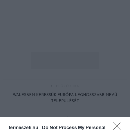
ELŐZŐ CIKK
WALESBEN KERESSÜK EURÓPA LEGHOSSZABB NEVŰ
TELEPÜLÉSÉT
KÖVETKEZŐ CIKK
termeszeti.hu -
Do Not Process My Personal
A VILÁG LEGFORGALMASABB GYALOGÁTKELŐJÉN 2500 EMBER