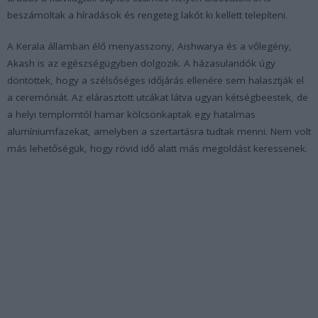
beszámoltak a híradások és rengeteg lakót ki kellett telepíteni.
A Kerala államban élő menyasszony, Aishwarya és a vőlegény,
Akash is az egészségügyben dolgozik. A házasulandók úgy
döntöttek, hogy a szélsőséges időjárás ellenére sem halasztják el
a ceremóniát. Az elárasztott utcákat látva ugyan kétségbeestek, de
a helyi templomtól hamar kölcsönkaptak egy hatalmas
alumíniumfazekat, amelyben a szertartásra tudtak menni. Nem volt
más lehetőségük, hogy rövid idő alatt más megoldást keressenek.