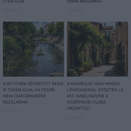
STRATÉGIA
HINNI MAGUNKAT
2026-07-31
2026-07-30
A BETONBA SZORÍTOTT PATAK
A KÁNIKULÁT NEM MINDIG
IS TUDNA ÉLNI, HA VÉGRE
LÉGKONDIVAL GYŐZTÉK LE:
NEM CSATORNAKÉNT
MIT TANULHATUNK A
KEZELNÉNK
KÖZÉPKORI OLASZ
HÁZAKTÓL?
2026-07-29
2026-07-20