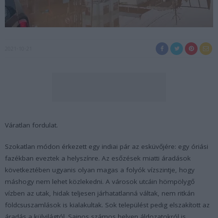
2021-10-21
Váratlan fordulat.
Szokatlan módon érkezett egy indiai pár az esküvőjére: egy óriási
fazékban eveztek a helyszínre. Az esőzések miatti áradások
következtében ugyanis olyan magas a folyók vízszintje, hogy
máshogy nem lehet közlekedni. A városok utcáin hömpölygő
vízben az utak, hidak teljesen járhatatlanná váltak, nem ritkán
földcsuszamlások is kialakultak. Sok települést pedig elszakított az
áradás a külvilágtól. Sajnos számos helyen áldozatokról is