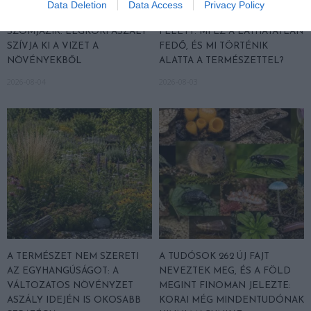
Data Deletion
Data Access
Privacy Policy
NEM CSAK A FÖLD
HŐKUPOLA MAGYARORSZÁG
SZOMJAZIK: LÉGKÖRI ASZÁLY
FELETT: MI EZ A LÁTHATATLAN
SZÍVJA KI A VIZET A
FEDŐ, ÉS MI TÖRTÉNIK
NÖVÉNYEKBŐL
ALATTA A TERMÉSZETTEL?
2026-08-04
2026-08-03
A TERMÉSZET NEM SZERETI
A TUDÓSOK 262 ÚJ FAJT
AZ EGYHANGÚSÁGOT: A
NEVEZTEK MEG, ÉS A FÖLD
VÁLTOZATOS NÖVÉNYZET
MEGINT FINOMAN JELEZTE:
ASZÁLY IDEJÉN IS OKOSABB
KORAI MÉG MINDENTUDÓNAK