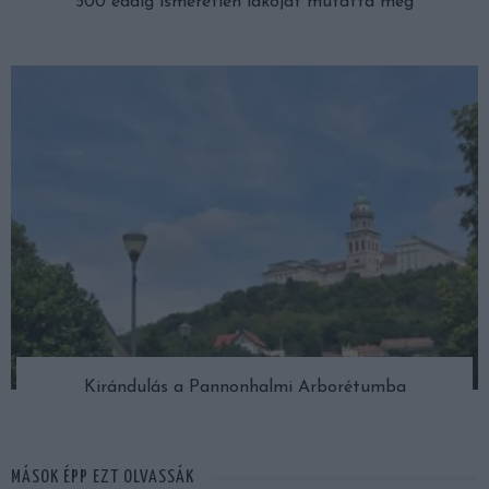
500 eddig ismeretlen lakóját mutatta meg
Kirándulás a Pannonhalmi Arborétumba
MÁSOK ÉPP EZT OLVASSÁK