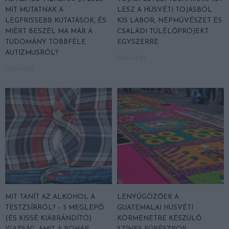
MIT MUTATNAK A
LESZ A HÚSVÉTI TOJÁSBÓL
LEGFRISSEBB KUTATÁSOK, ÉS
KIS LABOR, NÉPMŰVÉSZET ÉS
MIÉRT BESZÉL MA MÁR A
CSALÁDI TÚLÉLŐPROJEKT
TUDOMÁNY TÖBBFÉLE
EGYSZERRE
AUTIZMUSRÓL?
2026-04-01
2026-04-02
MIT TANÍT AZ ALKOHOL A
LENYŰGÖZŐEK A
TESTZSÍRRÓL? – 5 MEGLEPŐ
GUATEMALAI HÚSVÉTI
(ÉS KISSÉ KIÁBRÁNDÍTÓ)
KÖRMENETRE KÉSZÜLŐ