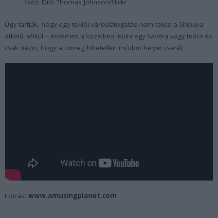
Fotó: Dick Thomas Johnson/Flickr
Úgy tartják, hogy egy tokiói városlátogatás nem teljes a Shibuya
átkelő nélkül – érdemes a közelben leülni egy kávéra vagy teára és
csak nézni, hogy a tömeg hihetetlen módon helyet cserél.
Forrás:
www.amusingplanet.com