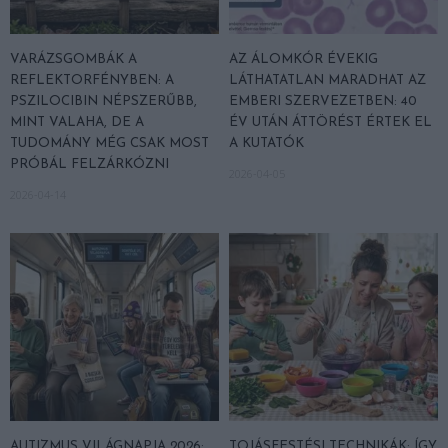
VARÁZSGOMBÁK A
AZ ÁLOMKÓR ÉVEKIG
REFLEKTORFÉNYBEN: A
LÁTHATATLAN MARADHAT AZ
PSZILOCIBIN NÉPSZERŰBB,
EMBERI SZERVEZETBEN: 40
MINT VALAHA, DE A
ÉV UTÁN ÁTTÖRÉST ÉRTEK EL
TUDOMÁNY MÉG CSAK MOST
A KUTATÓK
PRÓBÁL FELZÁRKÓZNI
2026-04-05
2026-04-14
AUTIZMUS VILÁGNAPJA 2026:
TOJÁSFESTÉSI TECHNIKÁK: ÍGY