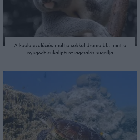
A koala evolúciós múltja sokkal drámaibb, mint a
nyugodt eukaliptuszrágcsálás sugallja