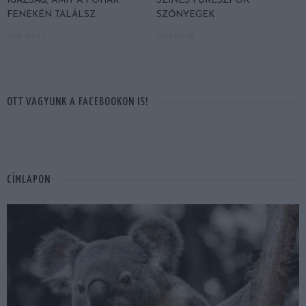
IGAZSÁG, AMIT A POHÁR
SZÍNES FŰRÉSZPOR
FENEKÉN TALÁLSZ
SZŐNYEGEK
2026-03-31
2026-03-26
OTT VAGYUNK A FACEBOOKON IS!
CÍMLAPON