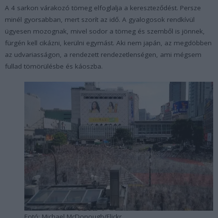
A 4 sarkon várakozó tömeg elfoglalja a kereszteződést. Persze
minél gyorsabban, mert szorít az idő. A gyalogosok rendkívül
ügyesen mozognak, mivel sodor a tömeg és szemből is jönnek,
fürgén kell cikázni, kerülni egymást. Aki nem japán, az megdöbben
az udvariasságon, a rendezett rendezetlenségen, ami mégsem
fullad tömörülésbe és káoszba.
Fotó: Michael McDonough/Flickr