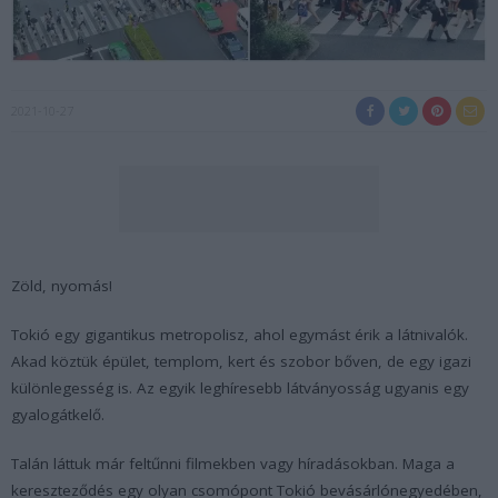
2021-10-27
Zöld, nyomás!
Tokió egy gigantikus metropolisz, ahol egymást érik a látnivalók.
Akad köztük épület, templom, kert és szobor bőven, de egy igazi
különlegesség is. Az egyik leghíresebb látványosság ugyanis egy
gyalogátkelő.
Talán láttuk már feltűnni filmekben vagy híradásokban. Maga a
kereszteződés egy olyan csomópont Tokió bevásárlónegyedében,