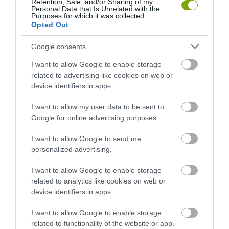
Retention, Sale, and/or Sharing of my
Personal Data that Is Unrelated with the
Purposes for which it was collected.
Opted Out
Google consents
I want to allow Google to enable storage
related to advertising like cookies on web or
device identifiers in apps.
I want to allow my user data to be sent to
Google for online advertising purposes.
ELŐZŐ CIKK
I want to allow Google to send me
EGY HATALMAS LÁBOSBAN MENTEK AZ ESKÜVŐJÜKRE, MERT
personalized advertising.
AZ UTCÁKAT ELÖNTÖTTE A VÍZ
I want to allow Google to enable storage
related to analytics like cookies on web or
KÖVETKEZŐ CIKK
device identifiers in apps.
STREET FOOD A VILÁG KÖRÜL
I want to allow Google to enable storage
related to functionality of the website or app.