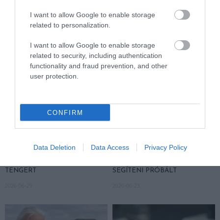
HASONLÓ ÉRDEKESSÉGEK
I want to allow Google to enable storage
related to personalization.
I want to allow Google to enable storage
related to security, including authentication
functionality and fraud prevention, and other
user protection.
CONFIRM
EGY ELSÜLLYEDT HAJÓ
NEM MINDENKI MENEKÜLT
Data Deletion
Data Access
Privacy Policy
TEXTILJEI ÚJRA ÖSSZEÁLLTAK:
POMPEJIBEN: LEHET, HOGY
A RUHA, AMELY TÚLÉLTE A
EGY ORVOS A VÉGSŐKIG
TENGERT
SEGÍTENI PRÓBÁLT
2026-06-29
2026-06-23