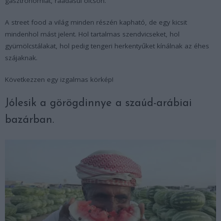
gasztronómiát, ráadásul olcsón.
A street food a világ minden részén kapható, de egy kicsit
mindenhol mást jelent. Hol tartalmas szendvicseket, hol
gyümölcstálakat, hol pedig tengeri herkentyűket kínálnak az éhes
szájaknak.
Következzen egy izgalmas körkép!
Jólesik a görögdinnye a szaúd-arábiai
bazárban.