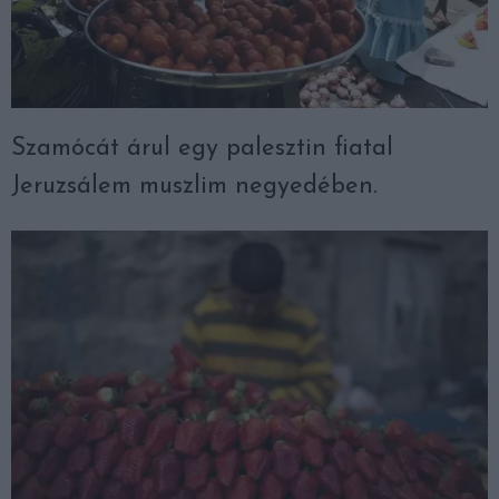
Szamócát árul egy palesztin fiatal
Jeruzsálem muszlim negyedében.