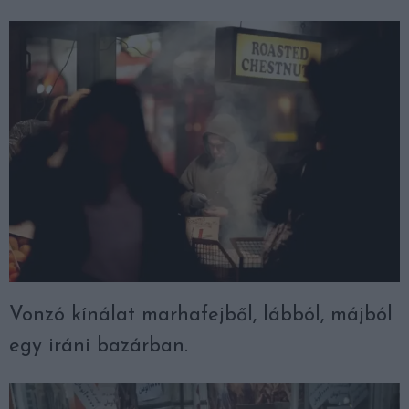
Vonzó kínálat marhafejből, lábból, májból
egy iráni bazárban.