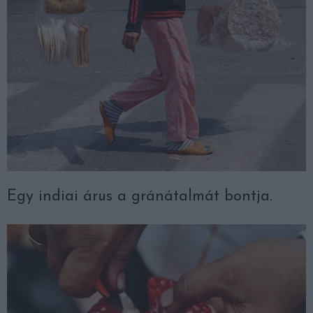
Egy indiai árus a gránátalmát bontja.