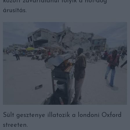
között zavartalanul folyik a hot-dog
árusítás.
Sült gesztenye illatozik a londoni Oxford
streeten.