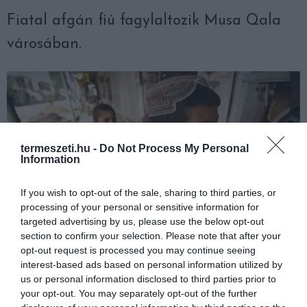
Fiatal afgán fiú fagylaltozik Musa Qala
városában.
termeszeti.hu -
Do Not Process My Personal
Information
If you wish to opt-out of the sale, sharing to third parties, or
processing of your personal or sensitive information for
targeted advertising by us, please use the below opt-out
section to confirm your selection. Please note that after your
opt-out request is processed you may continue seeing
interest-based ads based on personal information utilized by
us or personal information disclosed to third parties prior to
Hideg az este, de az ételre lesz vevő
your opt-out. You may separately opt-out of the further