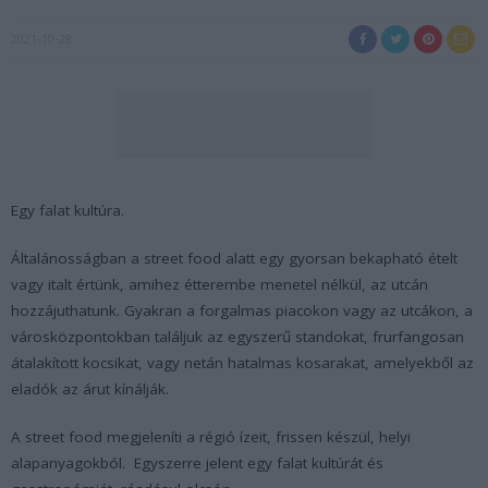
2021-10-28
Egy falat kultúra.
Általánosságban a street food alatt egy gyorsan bekapható ételt
vagy italt értünk, amihez étterembe menetel nélkül, az utcán
hozzájuthatunk. Gyakran a forgalmas piacokon vagy az utcákon, a
városközpontokban találjuk az egyszerű standokat, frurfangosan
átalakított kocsikat, vagy netán hatalmas kosarakat, amelyekből az
eladók az árut kínálják.
A street food megjeleníti a régió ízeit, frissen készül, helyi
alapanyagokból. Egyszerre jelent egy falat kultúrát és