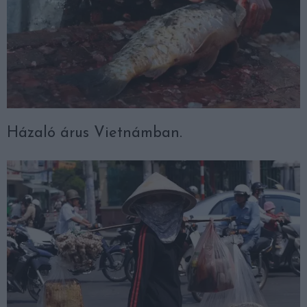
Házaló árus Vietnámban.