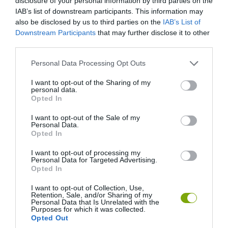
disclosure of your personal information by third parties on the
Kasmírban.
IAB’s list of downstream participants. This information may
also be disclosed by us to third parties on the
IAB’s List of
Downstream Participants
that may further disclose it to other
third parties.
Please note that this website/app uses one or more Google
Personal Data Processing Opt Outs
services and may gather and store information including but
not limited to your visit or usage behaviour. You may click to
I want to opt-out of the Sharing of my
personal data.
grant or deny consent to Google and its third-party tags to
Opted In
use your data for below specified purposes in below Google
consent section.
I want to opt-out of the Sale of my
Personal Data.
Opted In
I want to opt-out of processing my
Personal Data for Targeted Advertising.
Opted In
I want to opt-out of Collection, Use,
Elefántcsontpaat fővárosától nem messze
Retention, Sale, and/or Sharing of my
Personal Data that Is Unrelated with the
egy asszony gabonát és magvakat árul.
Purposes for which it was collected.
Opted Out