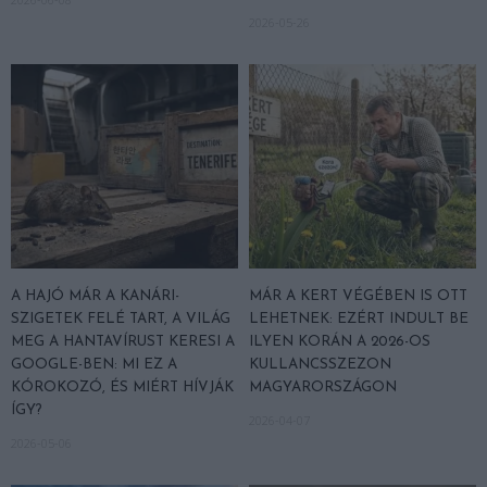
2026-05-26
A HAJÓ MÁR A KANÁRI-
MÁR A KERT VÉGÉBEN IS OTT
SZIGETEK FELÉ TART, A VILÁG
LEHETNEK: EZÉRT INDULT BE
MEG A HANTAVÍRUST KERESI A
ILYEN KORÁN A 2026-OS
GOOGLE-BEN: MI EZ A
KULLANCSSZEZON
KÓROKOZÓ, ÉS MIÉRT HÍVJÁK
MAGYARORSZÁGON
ÍGY?
2026-04-07
2026-05-06