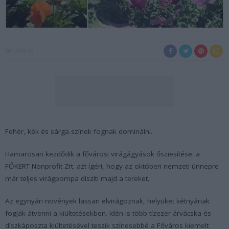
2017-09-29
Fehér, kék és sárga színek fognak dominálni.
Hamarosan kezdődik a fővárosi virágágyások ősziesítése: a
FŐKERT Nonprofit Zrt. azt ígéri, hogy az októberi nemzeti ünnepre
már teljes virágpompa díszíti majd a tereket.
Az egynyári növények lassan elvirágoznak, helyüket kétnyáriak
fogják átvenni a kiültetésekben. Idén is több tízezer árvácska és
díszkáposzta kiültetésével teszik színesebbé a Főváros kiemelt