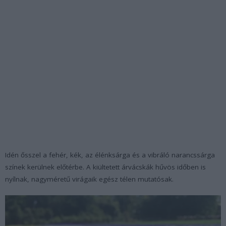
Idén ősszel a fehér, kék, az élénksárga és a vibráló narancssárga
színek kerülnek előtérbe. A kiültetett árvácskák hűvös időben is
nyílnak, nagyméretű virágaik egész télen mutatósak.