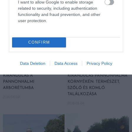
I want to allow Google to enable storage
related to security, including authentication
functionality and fraud prevention, and other
user protection.
CONFIRM
Data Deletion
Data Access
Privacy Policy
KIRÁNDULÁS A
KIRÁNDULÁS PANNONHALMA
PANNONHALMI
KÖRNYÉKÉN: TERMÉSZET,
ARBORÉTUMBA
SZŐLŐ ÉS KOMLÓ
TALÁLKOZÁSA
2026-08-04
2026-08-04