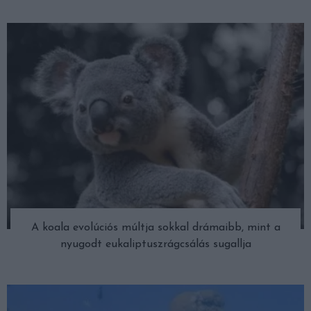
A koala evolúciós múltja sokkal drámaibb, mint a
nyugodt eukaliptuszrágcsálás sugallja