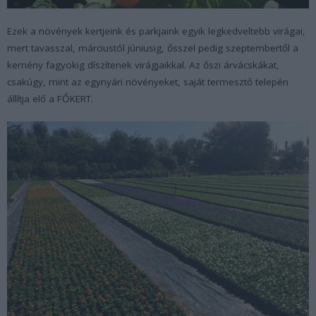
Ezek a növények kertjeink és parkjaink egyik legkedveltebb virágai,
mert tavasszal, márciustól júniusig, ősszel pedig szeptembertől a
kemény fagyokig díszítenek virágjaikkal. Az őszi árvácskákat,
csakúgy, mint az egynyári növényeket, saját termesztő telepén
állítja elő a FŐKERT.