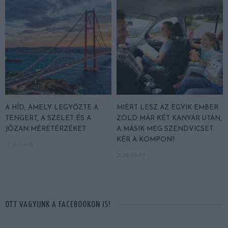
A HÍD, AMELY LEGYŐZTE A
MIÉRT LESZ AZ EGYIK EMBER
TENGERT, A SZELET ÉS A
ZÖLD MÁR KÉT KANYAR UTÁN,
JÓZAN MÉRETÉRZÉKET
A MÁSIK MEG SZENDVICSET
KÉR A KOMPON?
2026-03-18
2026-03-17
OTT VAGYUNK A FACEBOOKON IS!