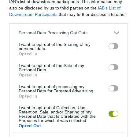
IAB’s list of downstream participants. This information may
also be disclosed by us to third parties on the
IAB’s List of
Downstream Participants
that may further disclose it to other
third parties.
Please note that this website/app uses one or more Google
Personal Data Processing Opt Outs
services and may gather and store information including but
not limited to your visit or usage behaviour. You may click to
I want to opt-out of the Sharing of my
personal data.
grant or deny consent to Google and its third-party tags to
Opted In
use your data for below specified purposes in below Google
consent section.
I want to opt-out of the Sale of my
Personal Data.
Opted In
I want to opt-out of processing my
Personal Data for Targeted Advertising.
Opted In
I want to opt-out of Collection, Use,
Retention, Sale, and/or Sharing of my
Personal Data that Is Unrelated with the
Purposes for which it was collected.
Opted Out