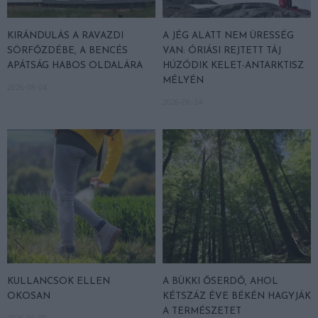
KIRÁNDULÁS A RAVAZDI
A JÉG ALATT NEM ÜRESSÉG
SÖRFŐZDÉBE, A BENCÉS
VAN: ÓRIÁSI REJTETT TÁJ
APÁTSÁG HABOS OLDALÁRA
HÚZÓDIK KELET-ANTARKTISZ
MÉLYÉN
2026-08-04
2026-06-24
KULLANCSOK ELLEN
A BÜKKI ŐSERDŐ, AHOL
OKOSAN
KÉTSZÁZ ÉVE BÉKÉN HAGYJÁK
A TERMÉSZETET
2026-06-08