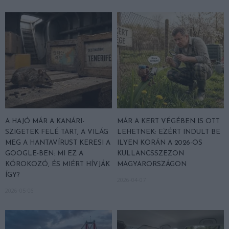
A HAJÓ MÁR A KANÁRI-
MÁR A KERT VÉGÉBEN IS OTT
SZIGETEK FELÉ TART, A VILÁG
LEHETNEK: EZÉRT INDULT BE
MEG A HANTAVÍRUST KERESI A
ILYEN KORÁN A 2026-OS
GOOGLE-BEN: MI EZ A
KULLANCSSZEZON
KÓROKOZÓ, ÉS MIÉRT HÍVJÁK
MAGYARORSZÁGON
ÍGY?
2026-04-07
2026-05-06