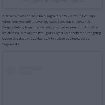
Fazza (@faz3) által megosztott bejegyzés
A szívecskéket épp kellő távolságra tervezték a zsúfolt és zajos
városi környezettől, a tavak így valóságos oázis jelentenek.
Elképzelhetjük, hogy mennyi időt, energiát és pénzt fordítottak a
kialakításra, a tavak mellett ugyanis igazi kis édenkert nő rengeteg
bokorral, színes virágokkal, szív feliratban beültetett vörös
begóniákkal.