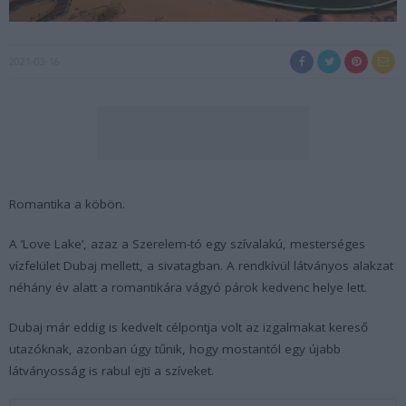
2021-03-16
Romantika a köbön.
A ’Love Lake’, azaz a Szerelem-tó egy szívalakú, mesterséges
vízfelület Dubaj mellett, a sivatagban. A rendkívül látványos alakzat
néhány év alatt a romantikára vágyó párok kedvenc helye lett.
Dubaj már eddig is kedvelt célpontja volt az izgalmakat kereső
utazóknak, azonban úgy tűnik, hogy mostantól egy újabb
látványosság is rabul ejti a szíveket.