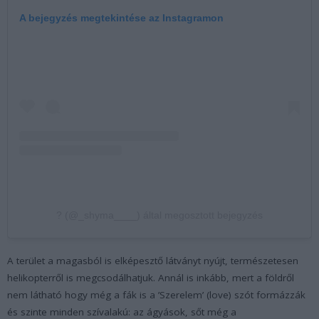
A bejegyzés megtekintése az Instagramon
? (@_shyma____) által megosztott bejegyzés
A terület a magasból is elképesztő látványt nyújt, természetesen
helikopterről is megcsodálhatjuk. Annál is inkább, mert a földről
nem látható hogy még a fák is a ’Szerelem’ (love) szót formázzák
és szinte minden szívalakú: az ágyások, sőt még a