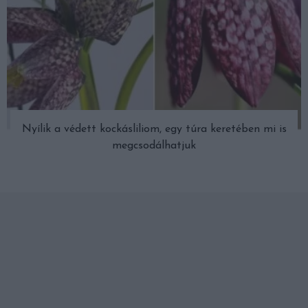
Nyílik a védett kockásliliom, egy túra keretében mi is
megcsodálhatjuk