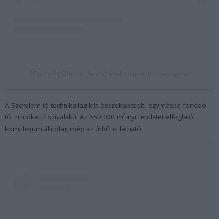
?Fazza? (@fazza_fanzs) által megosztott bejegyzés
A Szerelem-tó technikailag két összekapcsolt, egymásba fonódó
tó, mindkettő szívalakú. Az 550 000 m²-nyi területet elfoglaló
komplexum állítólag még az űrből is látható.