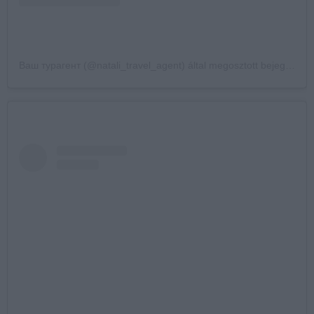
Ваш турагент (@natali_travel_agent) által megosztott bejegyzés