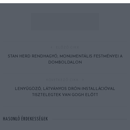
ELŐZŐ CIKK
STAN HERD RENDHAGYÓ, MONUMENTÁLIS FESTMÉNYEI A
DOMBOLDALON
KÖVETKEZŐ CIKK
LENYŰGÖZŐ, LÁTVÁNYOS DRÓN-INSTALLÁCIÓVAL
TISZTELEGTEK VAN GOGH ELŐTT
HASONLÓ ÉRDEKESSÉGEK