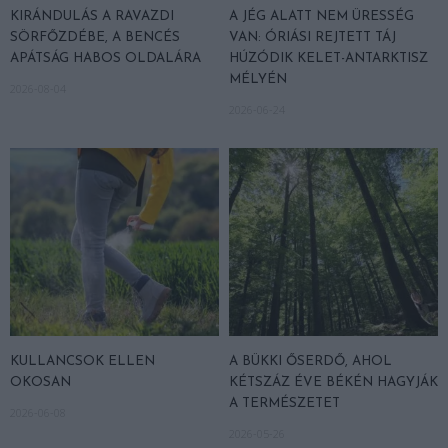
KIRÁNDULÁS A RAVAZDI
A JÉG ALATT NEM ÜRESSÉG
SÖRFŐZDÉBE, A BENCÉS
VAN: ÓRIÁSI REJTETT TÁJ
APÁTSÁG HABOS OLDALÁRA
HÚZÓDIK KELET-ANTARKTISZ
MÉLYÉN
2026-08-04
2026-06-24
KULLANCSOK ELLEN
A BÜKKI ŐSERDŐ, AHOL
OKOSAN
KÉTSZÁZ ÉVE BÉKÉN HAGYJÁK
A TERMÉSZETET
2026-06-08
2026-05-26