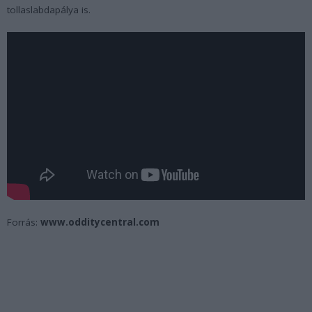
tollaslabdapálya is.
Forrás:
www.odditycentral.com