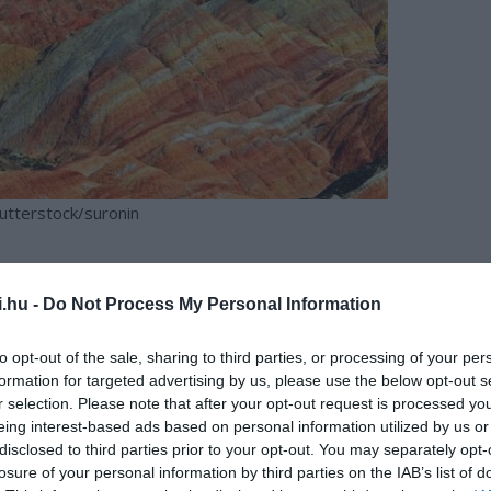
hutterstock/suronin
bűvöl a „kínai Grand Canyon”, az ásványok és sziklák sűrű,
ek nemrég (2009-ben) kerültek fel az UNESCO
i.hu -
Do Not Process My Personal Information
átogató keresi fel őket, mint néhány évtizeddel korábban.
-as és 30-as években, és meglehetősen ismeretlen maradt a
to opt-out of the sale, sharing to third parties, or processing of your per
ig.
formation for targeted advertising by us, please use the below opt-out s
r selection. Please note that after your opt-out request is processed y
eing interest-based ads based on personal information utilized by us or
disclosed to third parties prior to your opt-out. You may separately opt-
losure of your personal information by third parties on the IAB’s list of