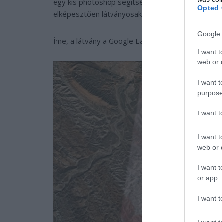
egy kis photoshop segítségével lettek ilyenek. D
Opted 
elképesztően látványosak a színes hegyek!
Google 
Íme, a látvány a Google Earth-ön:
I want t
web or d
I want t
purpose
I want 
I want t
web or d
I want t
or app.
I want t
I want t