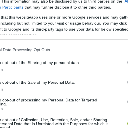
. This information may also be disclosed by us to third parties on the
IA
Participants
that may further disclose it to other third parties.
 that this website/app uses one or more Google services and may gath
including but not limited to your visit or usage behaviour. You may click 
 to Google and its third-party tags to use your data for below specifi
ogle consent section.
l Data Processing Opt Outs
o opt-out of the Sharing of my personal data.
In
o opt-out of the Sale of my Personal Data.
In
to opt-out of processing my Personal Data for Targeted
ing.
olando000 / Flickr
In
o opt-out of Collection, Use, Retention, Sale, and/or Sharing
is, mint a fotókon? Eláruljuk, hogy nem egészen, a képeken
ersonal Data that Is Unrelated with the Purposes for which it
lected.