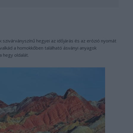
k szivárványszínű hegyei az időjárás és az erózió nyomát
avalkád a homokkőben található ásványi anyagok
 hegy oldalát.