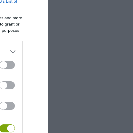
B’s List of
er and store
to grant or
ed purposes