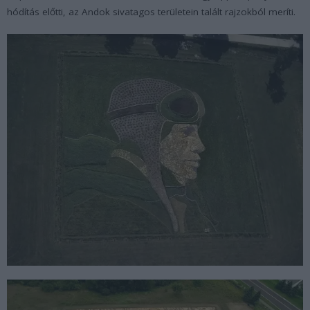
hódítás előtti, az Andok sivatagos területein talált rajzokból meríti.