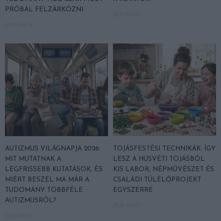
PRÓBÁL FELZÁRKÓZNI
2026-04-05
2026-04-14
AUTIZMUS VILÁGNAPJA 2026:
TOJÁSFESTÉSI TECHNIKÁK: ÍGY
MIT MUTATNAK A
LESZ A HÚSVÉTI TOJÁSBÓL
LEGFRISSEBB KUTATÁSOK, ÉS
KIS LABOR, NÉPMŰVÉSZET ÉS
MIÉRT BESZÉL MA MÁR A
CSALÁDI TÚLÉLŐPROJEKT
TUDOMÁNY TÖBBFÉLE
EGYSZERRE
AUTIZMUSRÓL?
2026-04-01
2026-04-02