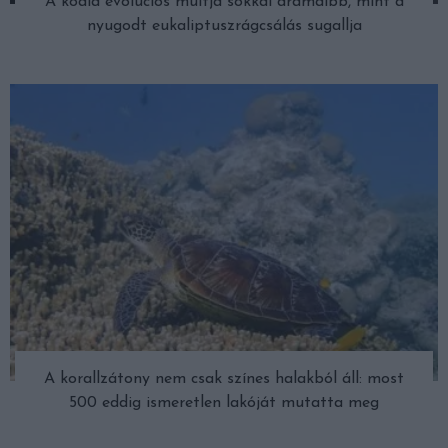
A koala evolúciós múltja sokkal drámaibb, mint a
nyugodt eukaliptuszrágcsálás sugallja
A korallzátony nem csak színes halakból áll: most
500 eddig ismeretlen lakóját mutatta meg