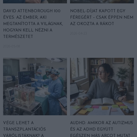
DAVID ATTENBOROUGH 100
NOBEL-DÍJAT KAPOTT EGY
ÉVES: AZ EMBER, AKI
FÉREGÉRT – CSAK ÉPPEN NEM
MEGTANÍTOTTA A VILÁGNAK,
AZ OKOZTA A RÁKOT
HOGYAN KELL NÉZNI A
2026-04-23
TERMÉSZETET
2026-05-08
VÉGE LEHET A
AUDHD: AMIKOR AZ AUTIZMUS
TRANSZPLANTÁCIÓS
ÉS AZ ADHD EGYÜTT
VÁRÓLISTÁKNAK? A
EGÉSZEN MÁS ARCOT MUTAT