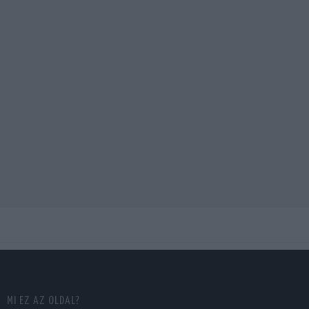
MI EZ AZ OLDAL?