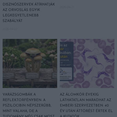
DISZNÓSZERVEK ÁTÍRHATJÁK
2026-04-21
AZ ORVOSLÁS EGYIK
LEGKEGYETLENEBB
SZABÁLYÁT
2026-04-22
VARÁZSGOMBÁK A
AZ ÁLOMKÓR ÉVEKIG
REFLEKTORFÉNYBEN: A
LÁTHATATLAN MARADHAT AZ
PSZILOCIBIN NÉPSZERŰBB,
EMBERI SZERVEZETBEN: 40
MINT VALAHA, DE A
ÉV UTÁN ÁTTÖRÉST ÉRTEK EL
TUDOMÁNY MÉG CSAK MOST
A KUTATÓK