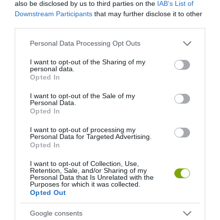
also be disclosed by us to third parties on the
IAB’s List of
Downstream Participants
that may further disclose it to other
third parties.
Please note that this website/app uses one or more Google
Personal Data Processing Opt Outs
services and may gather and store information including but
not limited to your visit or usage behaviour. You may click to
I want to opt-out of the Sharing of my
personal data.
grant or deny consent to Google and its third-party tags to
Opted In
use your data for below specified purposes in below Google
consent section.
I want to opt-out of the Sale of my
Personal Data.
Opted In
I want to opt-out of processing my
Personal Data for Targeted Advertising.
Opted In
I want to opt-out of Collection, Use,
Retention, Sale, and/or Sharing of my
Personal Data that Is Unrelated with the
Purposes for which it was collected.
Opted Out
Google consents