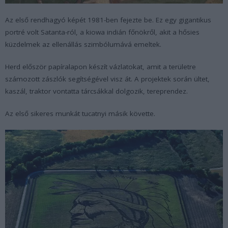
Az első rendhagyó képét 1981-ben fejezte be. Ez egy gigantikus
portré volt Satanta-ról, a kiowa indián főnökről, akit a hősies
küzdelmek az ellenállás szimbólumává emeltek.
Herd először papíralapon készít vázlatokat, amit a területre
számozott zászlók segítségével visz át. A projektek során ültet,
kaszál, traktor vontatta tárcsákkal dolgozik, tereprendez.
Az első sikeres munkát tucatnyi másik követte.