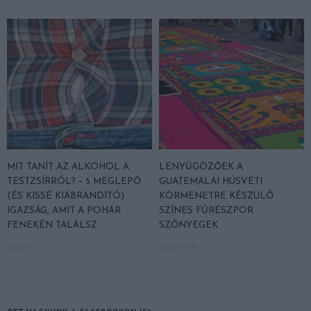
MIT TANÍT AZ ALKOHOL A
LENYŰGÖZŐEK A
TESTZSÍRRÓL? – 5 MEGLEPŐ
GUATEMALAI HÚSVÉTI
(ÉS KISSÉ KIÁBRÁNDÍTÓ)
KÖRMENETRE KÉSZÜLŐ
IGAZSÁG, AMIT A POHÁR
SZÍNES FŰRÉSZPOR
FENEKÉN TALÁLSZ
SZŐNYEGEK
2026-03-31
2026-03-26