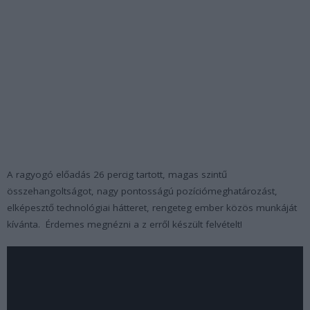
A ragyogó előadás 26 percig tartott, magas szintű
összehangoltságot, nagy pontosságú pozíciómeghatározást,
elképesztő technológiai hátteret, rengeteg ember közös munkáját
kívánta. Érdemes megnézni a z erről készült felvételt!