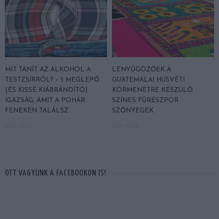
MIT TANÍT AZ ALKOHOL A
LENYŰGÖZŐEK A
TESTZSÍRRÓL? – 5 MEGLEPŐ
GUATEMALAI HÚSVÉTI
(ÉS KISSÉ KIÁBRÁNDÍTÓ)
KÖRMENETRE KÉSZÜLŐ
IGAZSÁG, AMIT A POHÁR
SZÍNES FŰRÉSZPOR
FENEKÉN TALÁLSZ
SZŐNYEGEK
2026-03-31
2026-03-26
OTT VAGYUNK A FACEBOOKON IS!