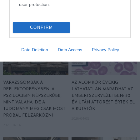
2026-04-22
user protection.
CONFIRM
Data Deletion
Data Access
Privacy Policy
VARÁZSGOMBÁK A
AZ ÁLOMKÓR ÉVEKIG
REFLEKTORFÉNYBEN: A
LÁTHATATLAN MARADHAT AZ
PSZILOCIBIN NÉPSZERŰBB,
EMBERI SZERVEZETBEN: 40
MINT VALAHA, DE A
ÉV UTÁN ÁTTÖRÉST ÉRTEK EL
TUDOMÁNY MÉG CSAK MOST
A KUTATÓK
PRÓBÁL FELZÁRKÓZNI
2026-04-05
2026-04-14