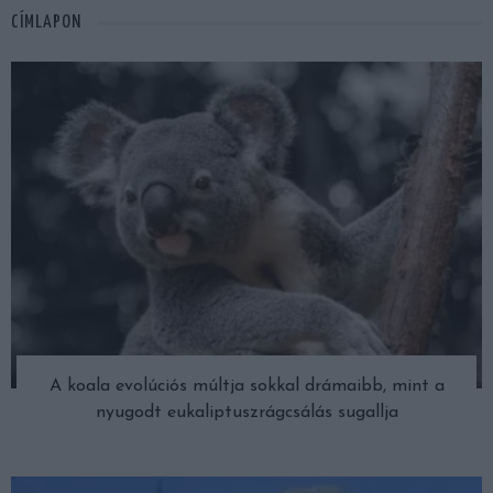
CÍMLAPON
A koala evolúciós múltja sokkal drámaibb, mint a
nyugodt eukaliptuszrágcsálás sugallja