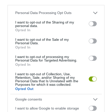
third parties.
EGY ELSÜLLYEDT HAJÓ
NEM MINDENKI MENEKÜLT
Please note that this website/app uses one or more Google
Personal Data Processing Opt Outs
TEXTILJEI ÚJRA ÖSSZEÁLLTAK:
POMPEJIBEN: LEHET, HOGY
services and may gather and store information including but
A RUHA, AMELY TÚLÉLTE A
EGY ORVOS A VÉGSŐKIG
not limited to your visit or usage behaviour. You may click to
I want to opt-out of the Sharing of my
personal data.
TENGERT
SEGÍTENI PRÓBÁLT
grant or deny consent to Google and its third-party tags to
Opted In
use your data for below specified purposes in below Google
2026-06-29
2026-06-23
consent section.
I want to opt-out of the Sale of my
Personal Data.
Opted In
I want to opt-out of processing my
Personal Data for Targeted Advertising.
Opted In
I want to opt-out of Collection, Use,
Retention, Sale, and/or Sharing of my
Personal Data that Is Unrelated with the
Purposes for which it was collected.
Opted Out
DAVID ATTENBOROUGH 100
NOBEL-DÍJAT KAPOTT EGY
Google consents
ÉVES: AZ EMBER, AKI
FÉREGÉRT – CSAK ÉPPEN NEM
MEGTANÍTOTTA A VILÁGNAK,
AZ OKOZTA A RÁKOT
I want to allow Google to enable storage