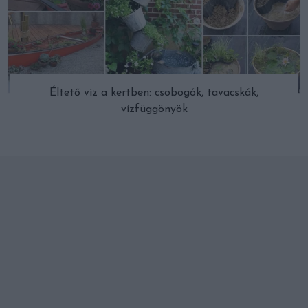
Éltető víz a kertben: csobogók, tavacskák,
vízfüggönyök