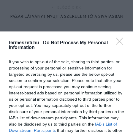
ELŐZŐ CIKK
PAZAR LÁTVÁNYT NYÚJT A SZERELEM-TÓ A SIVATAGBAN
KÖVETKEZŐ CIKK
termeszeti.hu -
Do Not Process My Personal
HÁZIKEDVENCEK A KAMERA ELŐTT
Information
If you wish to opt-out of the sale, sharing to third parties, or
processing of your personal or sensitive information for
HASONLÓ ÉRDEKESSÉGEK
targeted advertising by us, please use the below opt-out
section to confirm your selection. Please note that after your
opt-out request is processed you may continue seeing
interest-based ads based on personal information utilized by
us or personal information disclosed to third parties prior to
your opt-out. You may separately opt-out of the further
disclosure of your personal information by third parties on the
IAB’s list of downstream participants. This information may
also be disclosed by us to third parties on the
IAB’s List of
Downstream Participants
that may further disclose it to other