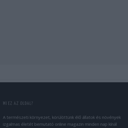
MI EZ AZ OLDAL?
A természeti környezet, körülöttünk élő állatok és növények
izgalmas életét bemutató online magazin minden nap kínál