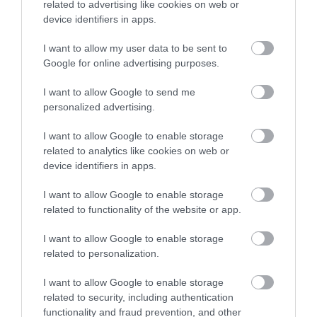
HOGYAN KELL NÉZNI A
related to advertising like cookies on web or
2026-04-23
TERMÉSZETET
device identifiers in apps.
2026-05-08
I want to allow my user data to be sent to
Google for online advertising purposes.
I want to allow Google to send me
personalized advertising.
I want to allow Google to enable storage
related to analytics like cookies on web or
device identifiers in apps.
I want to allow Google to enable storage
related to functionality of the website or app.
VÉGE LEHET A
AUDHD: AMIKOR AZ AUTIZMUS
TRANSZPLANTÁCIÓS
ÉS AZ ADHD EGYÜTT
I want to allow Google to enable storage
VÁRÓLISTÁKNAK? A
EGÉSZEN MÁS ARCOT MUTAT
related to personalization.
DISZNÓSZERVEK ÁTÍRHATJÁK
2026-04-21
AZ ORVOSLÁS EGYIK
I want to allow Google to enable storage
LEGKEGYETLENEBB
related to security, including authentication
SZABÁLYÁT
functionality and fraud prevention, and other