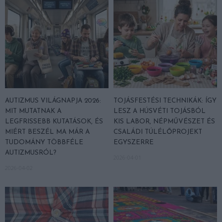
AUTIZMUS VILÁGNAPJA 2026:
TOJÁSFESTÉSI TECHNIKÁK: ÍGY
MIT MUTATNAK A
LESZ A HÚSVÉTI TOJÁSBÓL
LEGFRISSEBB KUTATÁSOK, ÉS
KIS LABOR, NÉPMŰVÉSZET ÉS
MIÉRT BESZÉL MA MÁR A
CSALÁDI TÚLÉLŐPROJEKT
TUDOMÁNY TÖBBFÉLE
EGYSZERRE
AUTIZMUSRÓL?
2026-04-01
2026-04-02