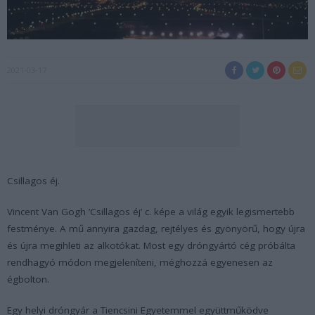
2021-03-17
Csillagos éj.
Vincent Van Gogh ’Csillagos éj’ c. képe a világ egyik legismertebb
festménye. A mű annyira gazdag, rejtélyes és gyönyörű, hogy újra
és újra megihleti az alkotókat. Most egy dróngyártó cég próbálta
rendhagyó módon megjeleníteni, méghozzá egyenesen az
égbolton.
Egy helyi dróngyár a Tiencsini Egyetemmel együttműködve