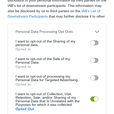
disclosure of your personal information by third parties on the
IAB’s list of downstream participants. This information may
also be disclosed by us to third parties on the
IAB’s List of
Downstream Participants
that may further disclose it to other
third parties.
Please note that this website/app uses one or more Google
Personal Data Processing Opt Outs
services and may gather and store information including but
not limited to your visit or usage behaviour. You may click to
I want to opt-out of the Sharing of my
personal data.
grant or deny consent to Google and its third-party tags to
Opted In
use your data for below specified purposes in below Google
consent section.
I want to opt-out of the Sale of my
Personal Data.
Opted In
Fotó: themotherhuddle.com
I want to opt-out of processing my
Personal Data for Targeted Advertising.
Opted In
7. A befőttesüvegben készített citromos
mécses távol tartja a bogarakat a nyáresti
I want to opt-out of Collection, Use,
Retention, Sale, and/or Sharing of my
Personal Data that Is Unrelated with the
ücsörgéstől.
Purposes for which it was collected.
Opted Out