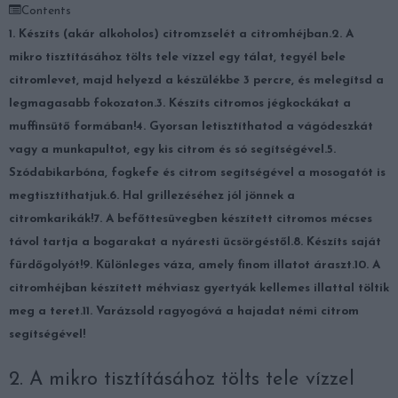
Contents
1. Készíts (akár alkoholos) citromzselét a citromhéjban.
2. A
mikro tisztításához tölts tele vízzel egy tálat, tegyél bele
citromlevet, majd helyezd a készülékbe 3 percre, és melegítsd a
legmagasabb fokozaton.
3. Készíts citromos jégkockákat a
muffinsütő formában!
4. Gyorsan letisztíthatod a vágódeszkát
vagy a munkapultot, egy kis citrom és só segítségével.
5.
Szódabikarbóna, fogkefe és citrom segítségével a mosogatót is
megtisztíthatjuk.
6. Hal grillezéséhez jól jönnek a
citromkarikák!
7. A befőttesüvegben készített citromos mécses
távol tartja a bogarakat a nyáresti ücsörgéstől.
8. Készíts saját
fürdőgolyót!
9. Különleges váza, amely finom illatot áraszt.
10. A
citromhéjban készített méhviasz gyertyák kellemes illattal töltik
meg a teret.
11. Varázsold ragyogóvá a hajadat némi citrom
segítségével!
2. A mikro tisztításához tölts tele vízzel