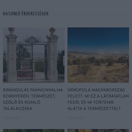
HASONLÓ ÉRDEKESSÉGEK
KIRÁNDULÁS PANNONHALMA
HŐKUPOLA MAGYARORSZÁG
KÖRNYÉKÉN: TERMÉSZET,
FELETT: MI EZ A LÁTHATATLAN
SZŐLŐ ÉS KOMLÓ
FEDŐ, ÉS MI TÖRTÉNIK
TALÁLKOZÁSA
ALATTA A TERMÉSZETTEL?
2026-08-04
2026-08-03