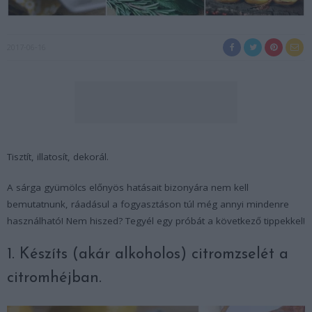
2017-06-16
Tisztít, illatosít, dekorál.
A sárga gyümölcs előnyös hatásait bizonyára nem kell
bemutatnunk, ráadásul a fogyasztáson túl még annyi mindenre
használható! Nem hiszed? Tegyél egy próbát a következő tippekkel!
1. Készíts (akár alkoholos) citromzselét a
citromhéjban.