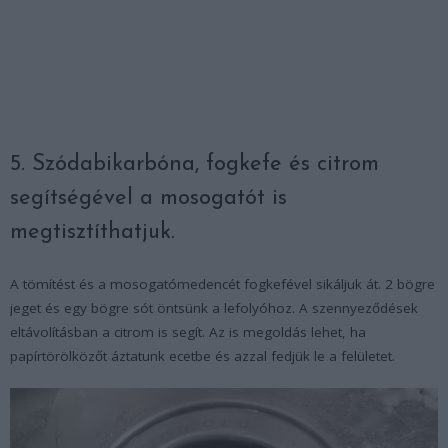
5. Szódabikarbóna, fogkefe és citrom
segítségével a mosogatót is
megtisztíthatjuk.
A tömítést és a mosogatómedencét fogkefével sikáljuk át. 2 bögre
jeget és egy bögre sót öntsünk a lefolyóhoz. A szennyeződések
eltávolításban a citrom is segít. Az is megoldás lehet, ha
papírtörölközőt áztatunk ecetbe és azzal fedjük le a felületet.