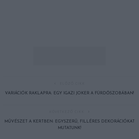
ELŐZŐ CIKK
VARIÁCIÓK RAKLAPRA: EGY IGAZI JOKER A FÜRDŐSZOBÁBAN!
KÖVETKEZŐ CIKK
MŰVÉSZET A KERTBEN: EGYSZERŰ, FILLÉRES DEKORÁCIÓKAT
MUTATUNK!