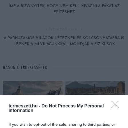
ÍME A BIZONYÍTÉK, HOGY NEM KELL KIVÁGNI A FÁKAT AZ
ÉPÍTÉSHEZ
KÖVETKEZŐ CIKK
A PÁRHUZAMOS VILÁGOK LÉTEZNEK ÉS KÖLCSÖNHATÁSBA IS
LÉPNEK A MI VILÁGUNKKAL, MONDJÁK A FIZIKUSOK
HASONLÓ ÉRDEKESSÉGEK
termeszeti.hu -
Do Not Process My Personal
Information
If you wish to opt-out of the sale, sharing to third parties, or