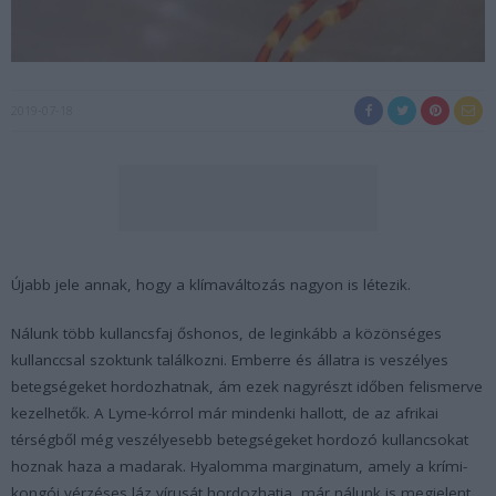
2019-07-18
Újabb jele annak, hogy a klímaváltozás nagyon is létezik.
Nálunk több kullancsfaj őshonos, de leginkább a közönséges
kullanccsal szoktunk találkozni. Emberre és állatra is veszélyes
betegségeket hordozhatnak, ám ezek nagyrészt időben felismerve
kezelhetők. A Lyme-kórrol már mindenki hallott, de az afrikai
térségből még veszélyesebb betegségeket hordozó kullancsokat
hoznak haza a madarak.
Hyalomma marginatum, a
mely a krími-
kongói vérzéses láz vírusát hordozhatja, már nálunk is megjelent.