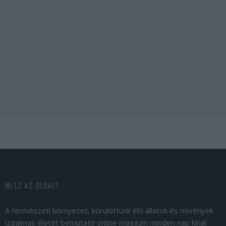
MI EZ AZ OLDAL?
A természeti környezet, körülöttünk élő állatok és növények
izgalmas életét bemutató online magazin minden nap kínál