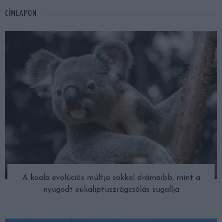
CÍMLAPON
A koala evolúciós múltja sokkal drámaibb, mint a
nyugodt eukaliptuszrágcsálás sugallja