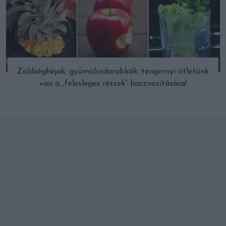
Zöldséghéjak, gyümölcsdarabkák: tengernyi ötletünk
van a „felesleges részek” hasznosítására!