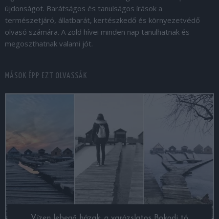
újdonságot. Barátságos és tanulságos írások a
természetjáró, állatbarát, kertészkedő és környezetvédő
olvasó számára. A zöld hívei minden nap tanulhatnak és
megoszthatnak valami jót.
MÁSOK ÉPP EZT OLVASSÁK
Vízen lebegő házak: a varázslatos Bokodi tó