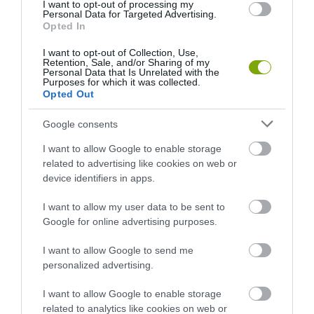
I want to opt-out of processing my
HOGYAN KELL NÉZNI A
2026-04-23
Personal Data for Targeted Advertising.
TERMÉSZETET
Opted In
2026-05-08
I want to opt-out of Collection, Use,
Retention, Sale, and/or Sharing of my
Personal Data that Is Unrelated with the
Purposes for which it was collected.
Opted Out
Google consents
I want to allow Google to enable storage
related to advertising like cookies on web or
device identifiers in apps.
I want to allow my user data to be sent to
VÉGE LEHET A
AUDHD: AMIKOR AZ AUTIZMUS
Google for online advertising purposes.
TRANSZPLANTÁCIÓS
ÉS AZ ADHD EGYÜTT
VÁRÓLISTÁKNAK? A
EGÉSZEN MÁS ARCOT MUTAT
I want to allow Google to send me
DISZNÓSZERVEK ÁTÍRHATJÁK
personalized advertising.
2026-04-21
AZ ORVOSLÁS EGYIK
LEGKEGYETLENEBB
I want to allow Google to enable storage
SZABÁLYÁT
related to analytics like cookies on web or