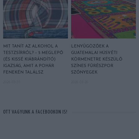
MIT TANÍT AZ ALKOHOL A
LENYŰGÖZŐEK A
TESTZSÍRRÓL? – 5 MEGLEPŐ
GUATEMALAI HÚSVÉTI
(ÉS KISSÉ KIÁBRÁNDÍTÓ)
KÖRMENETRE KÉSZÜLŐ
IGAZSÁG, AMIT A POHÁR
SZÍNES FŰRÉSZPOR
FENEKÉN TALÁLSZ
SZŐNYEGEK
2026-03-31
2026-03-26
OTT VAGYUNK A FACEBOOKON IS!