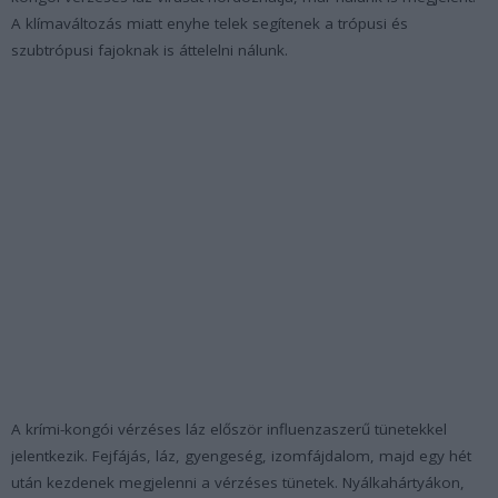
A klímaváltozás miatt enyhe telek segítenek a trópusi és
szubtrópusi fajoknak is áttelelni nálunk.
A krími-kongói vérzéses láz először influenzaszerű tünetekkel
jelentkezik. Fejfájás, láz, gyengeség, izomfájdalom, majd egy hét
után kezdenek megjelenni a vérzéses tünetek. Nyálkahártyákon,