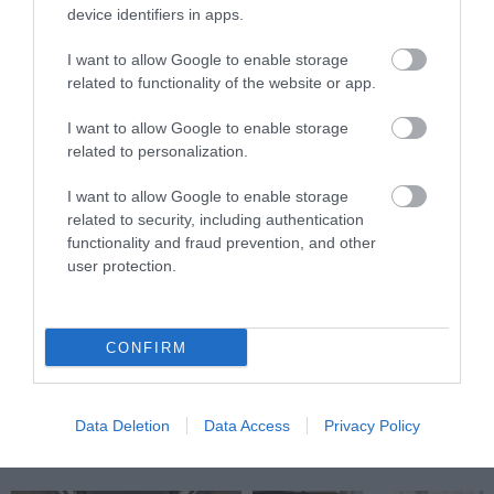
device identifiers in apps.
2026-04-22
I want to allow Google to enable storage
related to functionality of the website or app.
I want to allow Google to enable storage
related to personalization.
I want to allow Google to enable storage
related to security, including authentication
functionality and fraud prevention, and other
user protection.
VARÁZSGOMBÁK A
AZ ÁLOMKÓR ÉVEKIG
REFLEKTORFÉNYBEN: A
LÁTHATATLAN MARADHAT AZ
PSZILOCIBIN NÉPSZERŰBB,
EMBERI SZERVEZETBEN: 40
CONFIRM
MINT VALAHA, DE A
ÉV UTÁN ÁTTÖRÉST ÉRTEK EL
TUDOMÁNY MÉG CSAK MOST
A KUTATÓK
PRÓBÁL FELZÁRKÓZNI
Data Deletion
Data Access
Privacy Policy
2026-04-05
2026-04-14