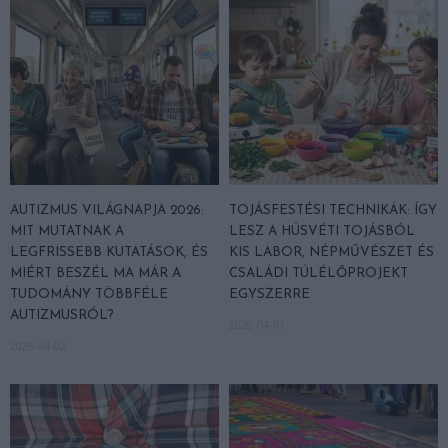
AUTIZMUS VILÁGNAPJA 2026:
TOJÁSFESTÉSI TECHNIKÁK: ÍGY
MIT MUTATNAK A
LESZ A HÚSVÉTI TOJÁSBÓL
LEGFRISSEBB KUTATÁSOK, ÉS
KIS LABOR, NÉPMŰVÉSZET ÉS
MIÉRT BESZÉL MA MÁR A
CSALÁDI TÚLÉLŐPROJEKT
TUDOMÁNY TÖBBFÉLE
EGYSZERRE
AUTIZMUSRÓL?
2026-04-01
2026-04-02