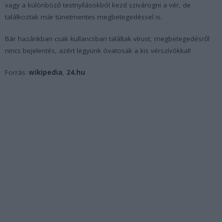
vagy a különböző testnyílásokból kezd szivárogni a vér, de
találkoztak már tünetmentes megbetegedéssel is.
Bár hazánkban csak kullancsban találtak vírust, megbetegedésről
nincs bejelentés, azért legyünk óvatosak a kis vérszívókkal!
Forrás:
wikipedia
,
24.hu