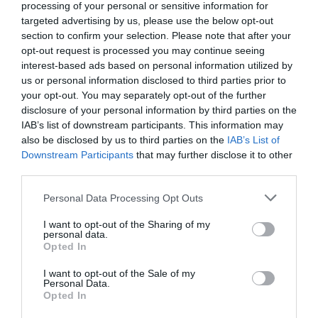
processing of your personal or sensitive information for
targeted advertising by us, please use the below opt-out
EGY ELSÜLLYEDT HAJÓ
NEM MINDENKI MENEKÜLT
section to confirm your selection. Please note that after your
TEXTILJEI ÚJRA ÖSSZEÁLLTAK:
POMPEJIBEN: LEHET, HOGY
opt-out request is processed you may continue seeing
A RUHA, AMELY TÚLÉLTE A
EGY ORVOS A VÉGSŐKIG
interest-based ads based on personal information utilized by
TENGERT
SEGÍTENI PRÓBÁLT
us or personal information disclosed to third parties prior to
your opt-out. You may separately opt-out of the further
2026-06-29
2026-06-23
disclosure of your personal information by third parties on the
IAB’s list of downstream participants. This information may
also be disclosed by us to third parties on the
IAB’s List of
Downstream Participants
that may further disclose it to other
third parties.
Please note that this website/app uses one or more Google
Personal Data Processing Opt Outs
services and may gather and store information including but
not limited to your visit or usage behaviour. You may click to
I want to opt-out of the Sharing of my
personal data.
grant or deny consent to Google and its third-party tags to
Opted In
use your data for below specified purposes in below Google
consent section.
I want to opt-out of the Sale of my
DAVID ATTENBOROUGH 100
NOBEL-DÍJAT KAPOTT EGY
Personal Data.
Opted In
ÉVES: AZ EMBER, AKI
FÉREGÉRT – CSAK ÉPPEN NEM
MEGTANÍTOTTA A VILÁGNAK,
AZ OKOZTA A RÁKOT