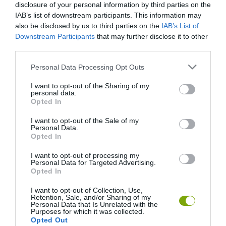
disclosure of your personal information by third parties on the
IAB’s list of downstream participants. This information may
also be disclosed by us to third parties on the
IAB’s List of
Downstream Participants
that may further disclose it to other
third parties.
Please note that this website/app uses one or more Google
Personal Data Processing Opt Outs
services and may gather and store information including but
not limited to your visit or usage behaviour. You may click to
I want to opt-out of the Sharing of my
personal data.
grant or deny consent to Google and its third-party tags to
Opted In
use your data for below specified purposes in below Google
consent section.
I want to opt-out of the Sale of my
Personal Data.
Opted In
I want to opt-out of processing my
Personal Data for Targeted Advertising.
Opted In
I want to opt-out of Collection, Use,
Retention, Sale, and/or Sharing of my
Personal Data that Is Unrelated with the
Purposes for which it was collected.
Opted Out