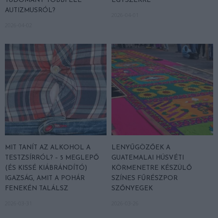
TUDOMÁNY TÖBBFÉLE
EGYSZERRE
AUTIZMUSRÓL?
2026-04-01
2026-04-02
MIT TANÍT AZ ALKOHOL A
LENYŰGÖZŐEK A
TESTZSÍRRÓL? – 5 MEGLEPŐ
GUATEMALAI HÚSVÉTI
(ÉS KISSÉ KIÁBRÁNDÍTÓ)
KÖRMENETRE KÉSZÜLŐ
IGAZSÁG, AMIT A POHÁR
SZÍNES FŰRÉSZPOR
FENEKÉN TALÁLSZ
SZŐNYEGEK
2026-03-31
2026-03-26