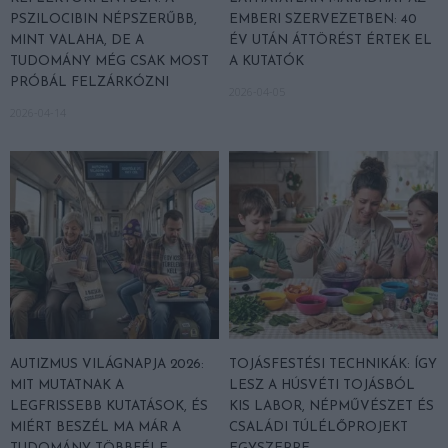
PSZILOCIBIN NÉPSZERŰBB,
EMBERI SZERVEZETBEN: 40
MINT VALAHA, DE A
ÉV UTÁN ÁTTÖRÉST ÉRTEK EL
TUDOMÁNY MÉG CSAK MOST
A KUTATÓK
PRÓBÁL FELZÁRKÓZNI
2026-04-05
2026-04-14
AUTIZMUS VILÁGNAPJA 2026:
TOJÁSFESTÉSI TECHNIKÁK: ÍGY
MIT MUTATNAK A
LESZ A HÚSVÉTI TOJÁSBÓL
LEGFRISSEBB KUTATÁSOK, ÉS
KIS LABOR, NÉPMŰVÉSZET ÉS
MIÉRT BESZÉL MA MÁR A
CSALÁDI TÚLÉLŐPROJEKT