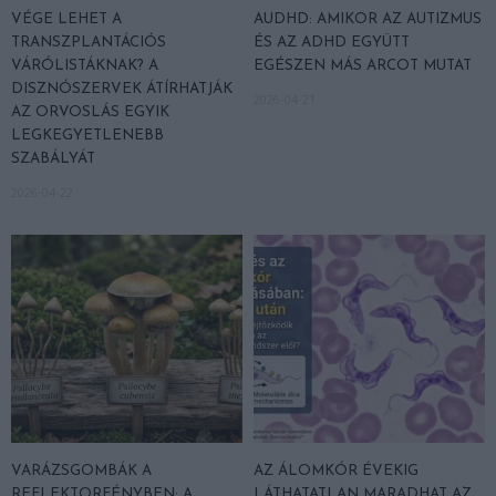
VÉGE LEHET A
AUDHD: AMIKOR AZ AUTIZMUS
TRANSZPLANTÁCIÓS
ÉS AZ ADHD EGYÜTT
VÁRÓLISTÁKNAK? A
EGÉSZEN MÁS ARCOT MUTAT
DISZNÓSZERVEK ÁTÍRHATJÁK
2026-04-21
AZ ORVOSLÁS EGYIK
LEGKEGYETLENEBB
SZABÁLYÁT
2026-04-22
VARÁZSGOMBÁK A
AZ ÁLOMKÓR ÉVEKIG
REFLEKTORFÉNYBEN: A
LÁTHATATLAN MARADHAT AZ