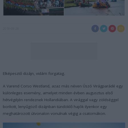
2018-08-28
Elképesztő dizájn, vidám forgatag.
A Varend Corso Westland, azaz más néven Úszó Virágparádé egy
különleges esemény, amelyet minden évben augusztus első
hétvégéjén rendeznek Hollandiában. A virággal vagy zöldséggel
borított, lenyűgöző dizájnban tündöklő hajók ilyenkor egy
meghatározott útvonalon vonulnak végig a csatornákon.