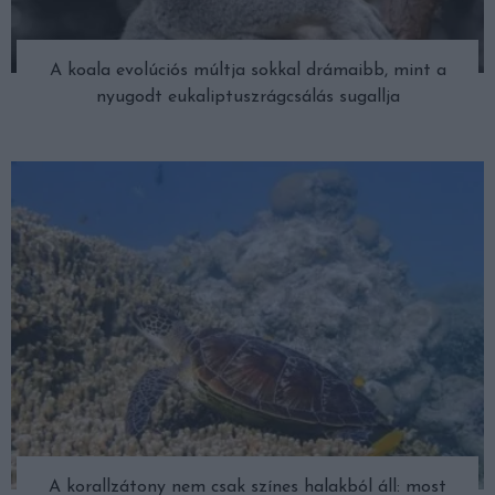
A koala evolúciós múltja sokkal drámaibb, mint a
nyugodt eukaliptuszrágcsálás sugallja
A korallzátony nem csak színes halakból áll: most