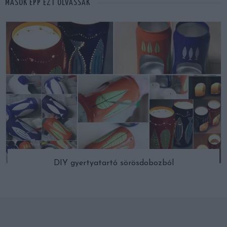
MÁSOK ÉPP EZT OLVASSÁK
DIY gyertyatartó sörösdobozból