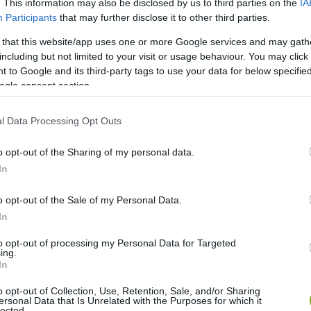
. This information may also be disclosed by us to third parties on the
IA
Participants
that may further disclose it to other third parties.
 that this website/app uses one or more Google services and may gath
including but not limited to your visit or usage behaviour. You may click 
 to Google and its third-party tags to use your data for below specifi
ogle consent section.
l Data Processing Opt Outs
o opt-out of the Sharing of my personal data.
In
baikat ütögetik a víz felszínén, azokat használják a víz
ítva csupán fele akkora erő kifejtését igényli. Ahogyan
o opt-out of the Sale of my Personal Data.
 a súrlódást csökkenti. De mindez önmagában még mindig nem
In
rsan mozgatni, húszat is léphetnek egyetlen másodperc
to opt-out of processing my Personal Data for Targeted
ing.
In
 csak a párzás időszakban, a rituálé részeként mutatja be a
o opt-out of Collection, Use, Retention, Sale, and/or Sharing
ogy laboratóriumi körülmények között bármikor vizsgálni
ersonal Data that Is Unrelated with the Purposes for which it
lected.