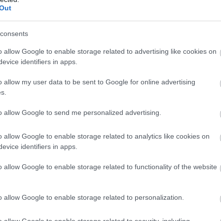
 tanulmányozni ezt a szokást videofelvételek
Out
ikéntjét még mindig rejtély övezi.
consents
k soknak, valójában hihetetlen mutatvány, lenyűgöző egy
ágos csoda.
o allow Google to enable storage related to advertising like cookies on
evice identifiers in apps.
o allow my user data to be sent to Google for online advertising
s.
to allow Google to send me personalized advertising.
o allow Google to enable storage related to analytics like cookies on
evice identifiers in apps.
o allow Google to enable storage related to functionality of the website
o allow Google to enable storage related to personalization.
o allow Google to enable storage related to security, including