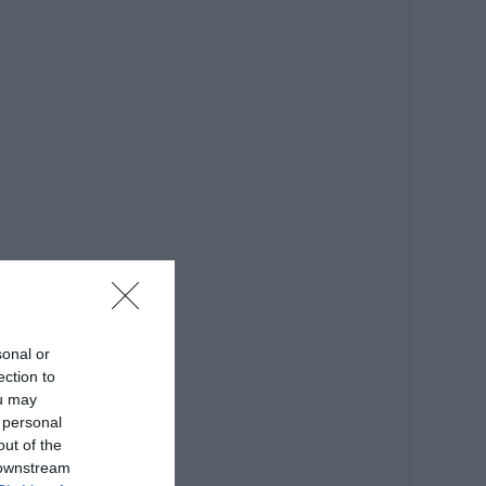
sonal or
ection to
ou may
 personal
out of the
 downstream