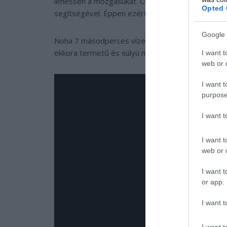
lehessen a mozgásukat. Csupán a vadonban tudják
Opted 
segítségével. Éppen ezért a vízen járás pontos m
Google 
Noha 7 másodperces vízen járás (futás) nem tűni
ekkora termetű és súlyú madárhoz képest, valós
I want t
web or d
I want t
purpose
I want 
I want t
web or d
I want t
or app.
I want t
I want t