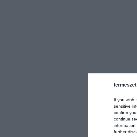
termeszet
If you wish 
sensitive in
confirm you
continue se
information 
further disc