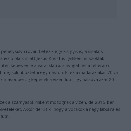
 pehelysúlyú rovar. Létezik egy kis gyík is, a sisakos
lvánvaló okok miatt Jézus Krisztus gyíkként is szokták
intén képes erre a varázslatra: a nyugati és a fehérarcú
őket megkülönböztetni egymástól). Ezek a madarak akár 70 cm
7 másodpercig képesek a vízen futni, így haladva akár 20
ezek a szárnyasok miként mozognak a vízen, de 2015-ben
lvételeket. Akkor derült ki, hogy a vöcskök a nagy lábukra és
futni.