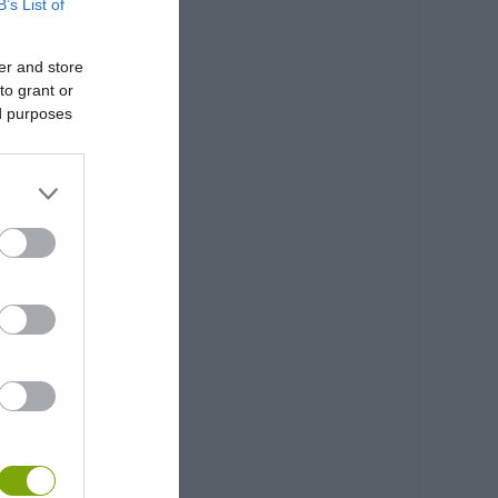
B’s List of
er and store
to grant or
ed purposes