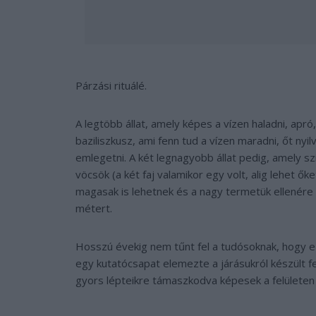
Párzási rituálé.
A legtöbb állat, amely képes a vízen haladni, apró,
baziliszkusz, ami fenn tud a vízen maradni, őt nyi
emlegetni. A két legnagyobb állat pedig, amely sz
vöcsök (a két faj valamikor egy volt, alig lehet 
magasak is lehetnek és a nagy termetük ellenére 
métert.
Hosszú évekig nem tűnt fel a tudósoknak, hogy 
egy kutatócsapat elemezte a járásukról készült fe
gyors lépteikre támaszkodva képesek a felületen 