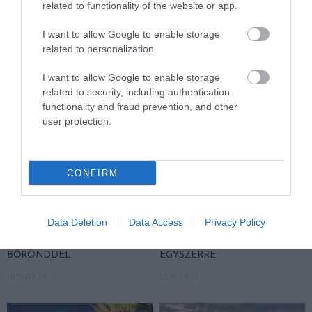
ASZÁLY IDEJÉN IS OKOSABB
KORAI MÉG MINDENTUDÓNAK
related to functionality of the website or app.
STRATÉGIA
HINNI MAGUNKAT
I want to allow Google to enable storage
2026-07-31
2026-07-30
related to personalization.
I want to allow Google to enable storage
related to security, including authentication
functionality and fraud prevention, and other
user protection.
CONFIRM
A NÖVÉNYEK IS KÖLTÖZNEK
EGY ÖREG TÖLGY NEM CSAK
Data Deletion
Data Access
Privacy Policy
A KLÍMÁVAL: JÖNNEK AZ ÚJ
FA, HANEM TÁRSASHÁZ,
BETOLAKODÓK, CSAK NEM
ÉTTEREM ÉS MENEDÉK
BŐRÖNDDEL
EGYSZERRE
2026-07-24
2026-07-22