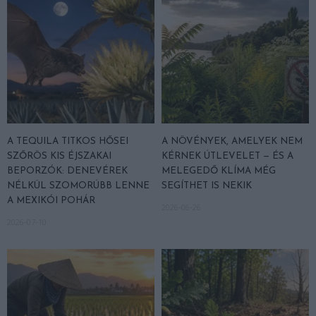
A TEQUILA TITKOS HŐSEI
A NÖVÉNYEK, AMELYEK NEM
SZŐRÖS KIS ÉJSZAKAI
KÉRNEK ÚTLEVELET — ÉS A
BEPORZÓK: DENEVÉREK
MELEGEDŐ KLÍMA MÉG
NÉLKÜL SZOMORÚBB LENNE
SEGÍTHET IS NEKIK
A MEXIKÓI POHÁR
2026-06-26
2026-07-10