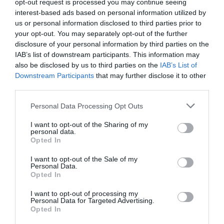
opt-out request is processed you may continue seeing
AKÁR TÖBB SZÁZ ÉVIG IS HASZNÁLHATÓAK INDIA ÉLŐ
interest-based ads based on personal information utilized by
GYÖKÉRHIDJAI
us or personal information disclosed to third parties prior to
your opt-out. You may separately opt-out of the further
disclosure of your personal information by third parties on the
KÖVETKEZŐ CIKK
IAB’s list of downstream participants. This information may
A LEGNAGYOBB ÁLLAT, AMELY AKÁR 7 MP-IG KÉPES A VÍZEN
also be disclosed by us to third parties on the
IAB’s List of
JÁRNI, EGY VÖCSÖK
Downstream Participants
that may further disclose it to other
third parties.
Please note that this website/app uses one or more Google
Personal Data Processing Opt Outs
services and may gather and store information including but
HASONLÓ ÉRDEKESSÉGEK
not limited to your visit or usage behaviour. You may click to
I want to opt-out of the Sharing of my
personal data.
grant or deny consent to Google and its third-party tags to
Opted In
use your data for below specified purposes in below Google
consent section.
I want to opt-out of the Sale of my
Personal Data.
Opted In
I want to opt-out of processing my
Personal Data for Targeted Advertising.
Opted In