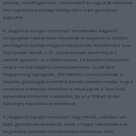
Jaboulay, Hedelfingeni óriás, Germersdorfi és regisztrált változataik
friss fogyasztásra és/vagy feldolgozásra szánt gyümölcsei
jogosultak.
A „Nagykörűi ropogós cseresznye” termőterülete Nagykörű
közigazgatási határán belül helyezkedik el. Nagykörű az Alföldön,
Jász-Nagykun-Szolnok megye középső részén, közvetlenül a Tisza
folyó partján fekszik. A 18. század közepén jelent meg itt a
zártkerti gyümölcs- és szőlőtermesztés. Ezt követően honosodott
meg ia ma már világhírű cseresznyetermelés, és jött létre
Magyarország legnagyobb, 200 hektáros cseresznyéskertje. A
település gazdaságában betöltött jelentős szerepét mutatja, hogy a
cseresznye a település címerében is helyet kapott. A Tisza folyó
kanyarulatai körbeölelik a települést, így ez a földrajzi terület
különleges mikroklímával rendelkezik.
A „Nagykörűi ropogós cseresznye” nagy méretű, szabályos szív
alakú gyümölccsel rendelkezik, amely a magas cukortartalma és
kiegyenlített savtartalma következtében kellemesen édes-