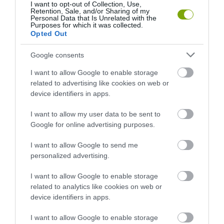
I want to opt-out of Collection, Use,
Retention, Sale, and/or Sharing of my
Personal Data that Is Unrelated with the
KIRÁNDULÁS PANNONHALMA
HŐKUPOLA MAGYARORSZÁG
Purposes for which it was collected.
KÖRNYÉKÉN: TERMÉSZET,
FELETT: MI EZ A LÁTHATATLAN
Opted Out
SZŐLŐ ÉS KOMLÓ
FEDŐ, ÉS MI TÖRTÉNIK
TALÁLKOZÁSA
ALATTA A TERMÉSZETTEL?
Google consents
2026-08-04
2026-08-03
I want to allow Google to enable storage
related to advertising like cookies on web or
device identifiers in apps.
I want to allow my user data to be sent to
Google for online advertising purposes.
I want to allow Google to send me
personalized advertising.
I want to allow Google to enable storage
related to analytics like cookies on web or
A TERMÉSZET NEM SZERETI
A TUDÓSOK 262 ÚJ FAJT
device identifiers in apps.
AZ EGYHANGÚSÁGOT: A
NEVEZTEK MEG, ÉS A FÖLD
VÁLTOZATOS NÖVÉNYZET
MEGINT FINOMAN JELEZTE:
I want to allow Google to enable storage