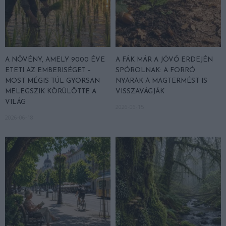
A NÖVÉNY, AMELY 9000 ÉVE
A FÁK MÁR A JÖVŐ ERDEJÉN
ETETI AZ EMBERISÉGET –
SPÓROLNAK: A FORRÓ
MOST MÉGIS TÚL GYORSAN
NYARAK A MAGTERMÉST IS
MELEGSZIK KÖRÜLÖTTE A
VISSZAVÁGJÁK
VILÁG
2026-06-15
2026-06-18