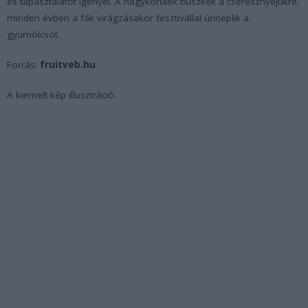
és tapasztalatot igényel. A nagykörűiek büszkék a cseresznyéjükre,
minden évben a fák virágzásakor fesztivállal ünneplik a
gyümölcsöt.
Forrás:
fruitveb.hu
A kiemelt kép illusztráció.