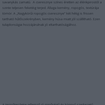
savanykás zamatú. A cseresznye színes éretten az élénkpirostól a
szinte teljesen feketéig terjed. Állaga kemény, ropogós, textúrája
tömör. A „Nagykörűi ropogós cseresznye” két hétig is frissen
tartható hűtőszekrényben, kemény húsa miatt jól szállítható. Ezen
tulajdonságai hozzájárulnak jó eltarthatóságához.
A termőterületre jellemző jó minőségű és könnyű szerkezetű