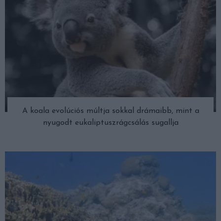
A koala evolúciós múltja sokkal drámaibb, mint a
nyugodt eukaliptuszrágcsálás sugallja