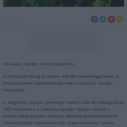
2022-08-30
Szív alakú, ropogós, kemény gyümölcs.
Az Európai Bizottság az oltalom alatt álló eredetmegjelölések és
földrajzi jelzések nyilvántartásába vette a Nagykörűi ropogós
cseresznyét.
A „Nagykörűi ropogós cseresznye” oltalom alatt álló földrajzi jelzés
(OFJ) használatára a „Petrovay ropogós” tájfajta, valamint a
nemzeti fajtajegyzékben szereplő, államilag elismert következő
cseresznyefajták: Badacsonyi óriás, Bigarreau Burlat, Carmen,