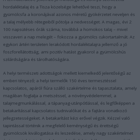
hordaléktalaj és a Tisza közelsége lehetővé teszi, hogy a
gyümölcsfa a koronájával azonos méretű gyökérzetet neveljen és
a talaj mélyebb rétegeiből pótolja a nedvességet. A magas, évi 2
100 napsütéses órák száma, továbbá a homokos talaj – mivel
visszaveri a nap melegét – fokozza a gyümölcs cukortartalmát. Az
egykori ártéri területen lerakódott hordaléktalajra jellemző a jó
foszforellátottság, ami pozitív hatást gyakorol a gyümölcshús
szilárdságára és tárolhatóságára.
A helyi természeti adottságok mellett kiemelkedő jelentőségű az
emberi tényező; a helyi termelők 150 éves termesztéssel
kapcsolatos, apáról fiúra szálló szakértelme és tapasztalata, amely
magában foglalja a metszéssel, a növényvédelemmel, a
talajmegmunkálással, a tápanyag-utánpótlással, és legfőképpen a
betakarítással kapcsolatos tudnivalókat és a fajtára vonatkozó
jellegzetességeket. A betakarítást kézi erővel végzik. Kézzel való
tapintással történik a megfelelő keménységű és érettségű
gyümölcsök kiválogatása és leszedése, amely nagy szakértelmet