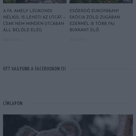
A FA, AMELY LÉGKONDI
ESŐERDŐ EURÓPÁBAN?
NÉLKÜL IS LEHŰTI AZ UTCÁT —
SKÓCIA ZÖLD ZUGÁBAN
CSAK NEM MINDEN UTCÁBAN
EZERNÉL IS TÖBB FAJ
ÁLL BELŐLE ELÉG
BUKKANT ELŐ
2026-06-05
2026-06-01
OTT VAGYUNK A FACEBOOKON IS!
CÍMLAPON