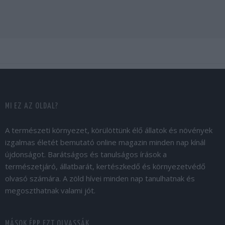
MI EZ AZ OLDAL?
A természeti környezet, körülöttünk élő állatok és növények
izgalmas életét bemutató online magazin minden nap kínál
újdonságot. Barátságos és tanulságos írások a
természetjáró, állatbarát, kertészkedő és környezetvédő
olvasó számára. A zöld hívei minden nap tanulhatnak és
megoszthatnak valami jót.
MÁSOK ÉPP EZT OLVASSÁK