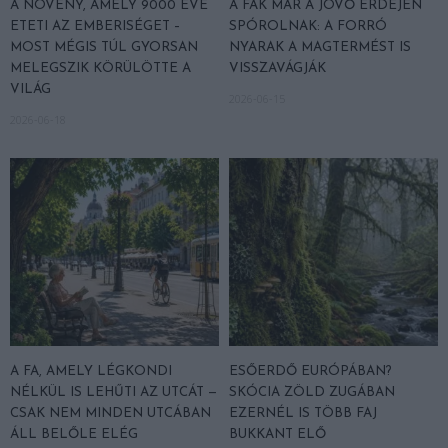
A NÖVÉNY, AMELY 9000 ÉVE
A FÁK MÁR A JÖVŐ ERDEJÉN
ETETI AZ EMBERISÉGET –
SPÓROLNAK: A FORRÓ
MOST MÉGIS TÚL GYORSAN
NYARAK A MAGTERMÉST IS
MELEGSZIK KÖRÜLÖTTE A
VISSZAVÁGJÁK
VILÁG
2026-06-15
2026-06-18
A FA, AMELY LÉGKONDI
ESŐERDŐ EURÓPÁBAN?
NÉLKÜL IS LEHŰTI AZ UTCÁT —
SKÓCIA ZÖLD ZUGÁBAN
CSAK NEM MINDEN UTCÁBAN
EZERNÉL IS TÖBB FAJ
ÁLL BELŐLE ELÉG
BUKKANT ELŐ