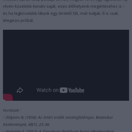
révén közelebb kerülni saját, vizes élőhelyeink megértéséhez is –
és ha legközelebb látunk egy térdelő fát, már tudjuk: ő is csak
lélegezni próbál.
Források:
– Zólyomi B. (1958): Az ártéri erdők növényföldrajza. Botanikai
Közlemények, 48(1), 23–38.
– Nyárády E. (2012): A Taxodium distichum hazai alkalmazásai.