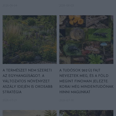
2026-08-04
2026-08-03
A TERMÉSZET NEM SZERETI
A TUDÓSOK 262 ÚJ FAJT
AZ EGYHANGÚSÁGOT: A
NEVEZTEK MEG, ÉS A FÖLD
VÁLTOZATOS NÖVÉNYZET
MEGINT FINOMAN JELEZTE:
ASZÁLY IDEJÉN IS OKOSABB
KORAI MÉG MINDENTUDÓNAK
STRATÉGIA
HINNI MAGUNKAT
2026-07-31
2026-07-30