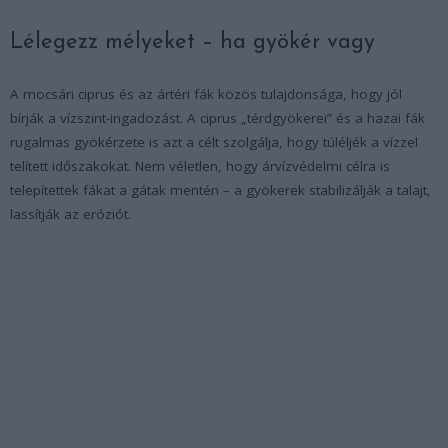
Lélegezz mélyeket – ha gyökér vagy
A mocsári ciprus és az ártéri fák közös tulajdonsága, hogy jól
bírják a vízszint-ingadozást. A ciprus „térdgyökerei” és a hazai fák
rugalmas gyökérzete is azt a célt szolgálja, hogy túléljék a vízzel
telített időszakokat. Nem véletlen, hogy árvízvédelmi célra is
telepítettek fákat a gátak mentén – a gyökerek stabilizálják a talajt,
lassítják az eróziót.