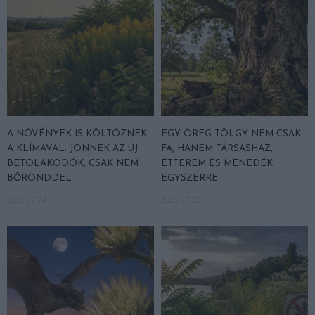
A NÖVÉNYEK IS KÖLTÖZNEK
EGY ÖREG TÖLGY NEM CSAK
A KLÍMÁVAL: JÖNNEK AZ ÚJ
FA, HANEM TÁRSASHÁZ,
BETOLAKODÓK, CSAK NEM
ÉTTEREM ÉS MENEDÉK
BŐRÖNDDEL
EGYSZERRE
2026-07-24
2026-07-22