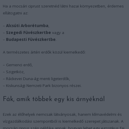
Ha a mocsári ciprust szeretnéd látni hazai környezetben, érdemes
ellátogatni az:
–
Alcsúti Arborétumba
,
–
Szegedi Füvészkertbe
vagy a
–
Budapesti Füvészkertbe
.
A természetes ártéri erdők közül kiemelkedő:
– Gemenci erdő,
– Szigetköz,
– Ráckevei Duna-ág menti ligeterdők,
– Kiskunsági Nemzeti Park bizonyos részei.
Fák, amik többek egy kis árnyéknál
Ezek az élőhelyek nemcsak látványosak, hanem klímavédelmi és
vízgazdálkodási szempontból is kiemelkedő szerepet játszanak. A
mocsári ciprus szép példája annak, hogyan lehet egy egzotikus faj