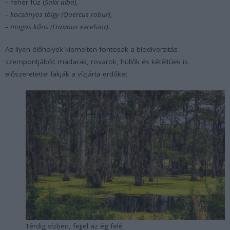
– fehér fűz (
Salix alba),
– kocsányos tölgy (
Quercus robur
),
– magas kőris (
Fraxinus excelsior
).
Az ilyen élőhelyek kiemelten fontosak a biodiverzitás
szempontjából: madarak, rovarok, hüllők és kétéltűek is
előszeretettel lakják a vízjárta erdőket.
Térdig vízben, fejjel az ég felé