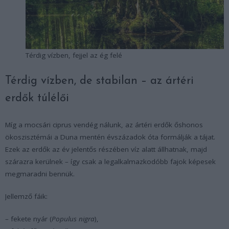
Térdig vízben, fejjel az ég felé
Térdig vízben, de stabilan – az ártéri
erdők túlélői
Míg a mocsári ciprus vendég nálunk, az ártéri erdők őshonos
ökoszisztémái a Duna mentén évszázadok óta formálják a tájat.
Ezek az erdők az év jelentős részében víz alatt állhatnak, majd
szárazra kerülnek – így csak a legalkalmazkodóbb fajok képesek
megmaradni bennük.
Jellemző fáik:
– fekete nyár (
Populus nigra
),