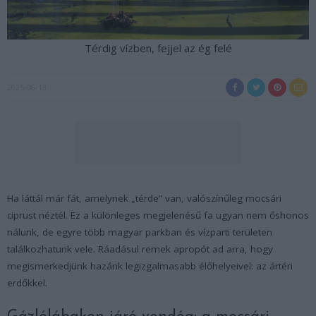
Térdig vízben, fejjel az ég felé
2025-06-13
Ha láttál már fát, amelynek „térde” van, valószínűleg mocsári
ciprust néztél. Ez a különleges megjelenésű fa ugyan nem őshonos
nálunk, de egyre több magyar parkban és vízparti területen
találkozhatunk vele. Ráadásul remek apropót ad arra, hogy
megismerkedjünk hazánk legizgalmasabb élőhelyeivel: az ártéri
erdőkkel.