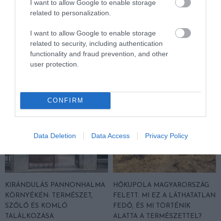
I want to allow Google to enable storage
MIÉRT UGRANAK KI A DELFINEK A VÍZBŐL? – A TENGERI
related to personalization.
AKROBATÁK TITKAI
I want to allow Google to enable storage
related to security, including authentication
functionality and fraud prevention, and other
HASONLÓ ÉRDEKESSÉGEK
user protection.
CONFIRM
Data Deletion
Data Access
Privacy Policy
KIRÁNDULÁS PANNONHALMA
HŐKUPOLA MAGYARORSZÁG
KÖRNYÉKÉN: TERMÉSZET,
FELETT: MI EZ A LÁTHATATLAN
SZŐLŐ ÉS KOMLÓ
FEDŐ, ÉS MI TÖRTÉNIK
TALÁLKOZÁSA
ALATTA A TERMÉSZETTEL?