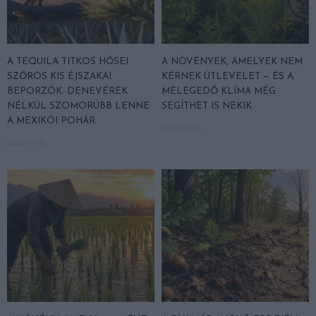
A TEQUILA TITKOS HŐSEI
A NÖVÉNYEK, AMELYEK NEM
SZŐRÖS KIS ÉJSZAKAI
KÉRNEK ÚTLEVELET — ÉS A
BEPORZÓK: DENEVÉREK
MELEGEDŐ KLÍMA MÉG
NÉLKÜL SZOMORÚBB LENNE
SEGÍTHET IS NEKIK
A MEXIKÓI POHÁR
2026-06-26
2026-07-10