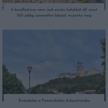
A korallzátony nem csak színes halakból áll: most
500 eddig ismeretlen lakóját mutatta meg
Kirándulás a Pannonhalmi Arborétumba