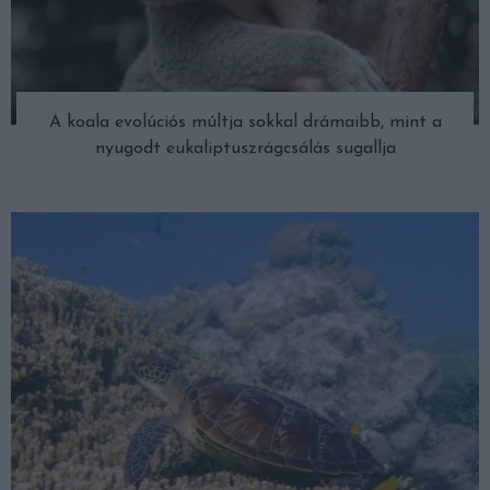
A koala evolúciós múltja sokkal drámaibb, mint a
nyugodt eukaliptuszrágcsálás sugallja