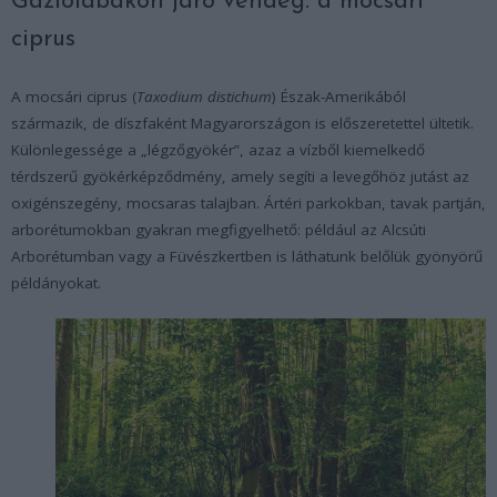
Gázlólábakon járó vendég: a mocsári
ciprus
A mocsári ciprus (
Taxodium distichum
) Észak-Amerikából
származik, de díszfaként Magyarországon is előszeretettel ültetik.
Különlegessége a „légzőgyökér”, azaz a vízből kiemelkedő
térdszerű gyökérképződmény, amely segíti a levegőhöz jutást az
oxigénszegény, mocsaras talajban. Ártéri parkokban, tavak partján,
arborétumokban gyakran megfigyelhető: például az Alcsúti
Arborétumban vagy a Füvészkertben is láthatunk belőlük gyönyörű
példányokat.