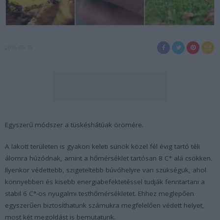
2016-09-19
Egyszerű módszer a tüskéshátúak örömére.
A lakott területen is gyakori keleti sünök közel fél évig tartó téli
álomra húzódnak, amint a hőmérséklet tartósan 8 C° alá csökken.
Ilyenkor védettebb, szigeteltebb búvóhelyre van szükségük, ahol
könnyebben és kisebb energiabefektetéssel tudják fenntartani a
stabil 6 C°-os nyugalmi testhőmérsékletet. Ehhez meglepően
egyszerűen biztosíthatunk számukra megfelelően védett helyet,
most két megoldást is bemutatunk.