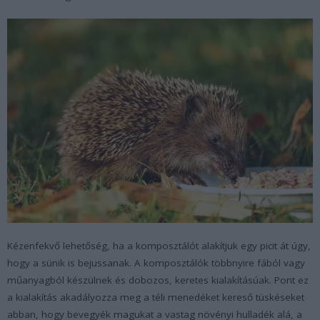
Kézenfekvő lehetőség, ha a komposztálót alakítjuk egy picit át úgy,
hogy a sünik is bejussanak. A komposztálók többnyire fából vagy
műanyagból készülnek és dobozos, keretes kialakításúak. Pont ez
a kialakítás akadályozza meg a téli menedéket kereső tüskéseket
abban, hogy bevegyék magukat a vastag növényi hulladék alá, a