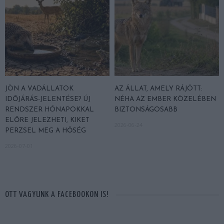
JÖN A VADÁLLATOK
AZ ÁLLAT, AMELY RÁJÖTT:
IDŐJÁRÁS-JELENTÉSE? ÚJ
NÉHA AZ EMBER KÖZELÉBEN
RENDSZER HÓNAPOKKAL
BIZTONSÁGOSABB
ELŐRE JELEZHETI, KIKET
2026-06-24
PERZSEL MEG A HŐSÉG
2026-07-01
OTT VAGYUNK A FACEBOOKON IS!