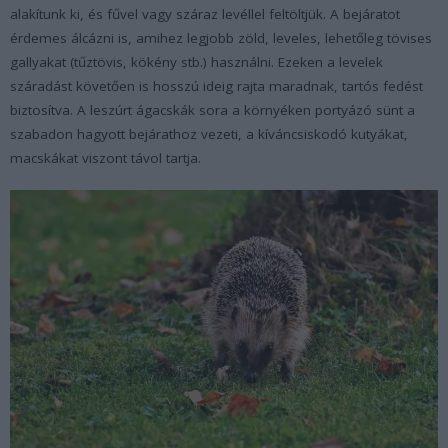
alakítunk ki, és fűvel vagy száraz levéllel feltöltjük. A bejáratot
érdemes álcázni is, amihez legjobb zöld, leveles, lehetőleg tövises
gallyakat (tűztövis, kökény stb.) használni. Ezeken a levelek
száradást követően is hosszú ideig rajta maradnak, tartós fedést
biztosítva. A leszúrt ágacskák sora a környéken portyázó sünt a
szabadon hagyott bejárathoz vezeti, a kíváncsiskodó kutyákat,
macskákat viszont távol tartja.