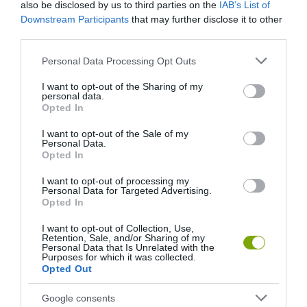
also be disclosed by us to third parties on the
IAB’s List of
Downstream Participants
that may further disclose it to other
third parties.
Please note that this website/app uses one or more Google
Personal Data Processing Opt Outs
services and may gather and store information including but
not limited to your visit or usage behaviour. You may click to
I want to opt-out of the Sharing of my
personal data.
grant or deny consent to Google and its third-party tags to
Opted In
use your data for below specified purposes in below Google
consent section.
I want to opt-out of the Sale of my
Personal Data.
Opted In
I want to opt-out of processing my
Personal Data for Targeted Advertising.
Opted In
I want to opt-out of Collection, Use,
Retention, Sale, and/or Sharing of my
Personal Data that Is Unrelated with the
Purposes for which it was collected.
Opted Out
Google consents