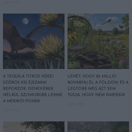
2026-07-15
A TEQUILA TITKOS HŐSEI
LEHET, HOGY 20 MILLIÓ
SZŐRÖS KIS ÉJSZAKAI
ROVARFAJ ÉL A FÖLDÖN, ÉS A
BEPORZÓK: DENEVÉREK
LEGTÖBB MÉG AZT SEM
NÉLKÜL SZOMORÚBB LENNE
TUDJA, HOGY NEM ISMERJÜK
A MEXIKÓI POHÁR
2026-07-03
2026-07-10