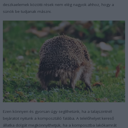
deszkaelemek közötti rések nem elég nagyok ahhoz, hogy a
sünök be tudjanak mászni.
Ezen könnyen és gyorsan úgy segíthetünk, ha a talajszintnél
bejáratot nyitunk a komposztáló falába. A telelőhelyet kereső
állatka dolgát megkönnyíthetjük, ha a komposztba lakókamrát