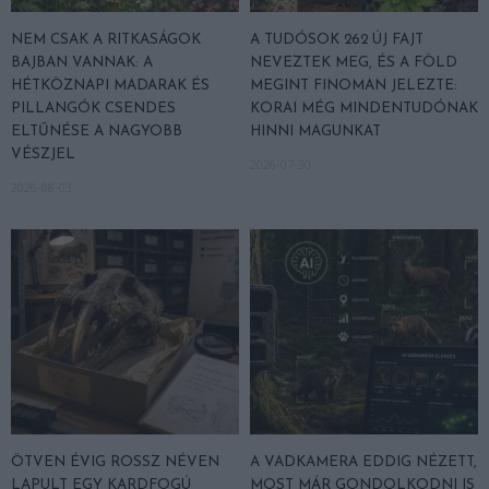
NEM CSAK A RITKASÁGOK
A TUDÓSOK 262 ÚJ FAJT
BAJBAN VANNAK: A
NEVEZTEK MEG, ÉS A FÖLD
HÉTKÖZNAPI MADARAK ÉS
MEGINT FINOMAN JELEZTE:
PILLANGÓK CSENDES
KORAI MÉG MINDENTUDÓNAK
ELTŰNÉSE A NAGYOBB
HINNI MAGUNKAT
VÉSZJEL
2026-07-30
2026-08-03
ÖTVEN ÉVIG ROSSZ NÉVEN
A VADKAMERA EDDIG NÉZETT,
LAPULT EGY KARDFOGÚ
MOST MÁR GONDOLKODNI IS