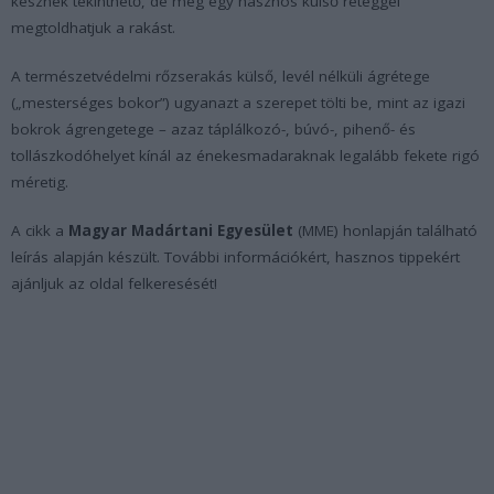
késznek tekinthető, de még egy hasznos külső réteggel
megtoldhatjuk a rakást.
A természetvédelmi rőzserakás külső, levél nélküli ágrétege
(„mesterséges bokor”) ugyanazt a szerepet tölti be, mint az igazi
bokrok ágrengetege – azaz táplálkozó-, búvó-, pihenő- és
tollászkodóhelyet kínál az énekesmadaraknak legalább fekete rigó
méretig.
A cikk a
Magyar Madártani Egyesület
(MME) honlapján található
leírás alapján készült. További információkért, hasznos tippekért
ajánljuk az oldal felkeresését!