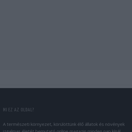
MI EZ AZ OLDAL?
A természeti környezet, körülöttünk élő állatok és növények
izgalmas életét bemutató online magazin minden nap kínál