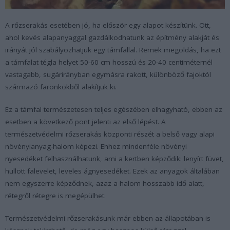
A rőzserakás esetében jó, ha először egy alapot készítünk. Ott,
ahol kevés alapanyaggal gazdálkodhatunk az építmény alakját és
irányát jól szabályozhatjuk egy támfallal. Remek megoldás, ha ezt
a támfalat tégla helyet 50-60 cm hosszú és 20-40 centiméternél
vastagabb, sugárirányban egymásra rakott, különböző fajoktól
származó farönkökből alakítjuk ki.
Ez a támfal természetesen teljes egészében elhagyható, ebben az
esetben a következő pont jelenti az első lépést. A
természetvédelmi rőzserakás központi részét a belső vagy alapi
növényianyag-halom képezi. Ehhez mindenféle növényi
nyesedéket felhasználhatunk, ami a kertben képződik: lenyírt füvet,
hullott falevelet, leveles ágnyesedéket. Ezek az anyagok általában
nem egyszerre képződnek, azaz a halom hosszabb idő alatt,
rétegről rétegre is megépülhet.
Természetvédelmi rőzserakásunk már ebben az állapotában is