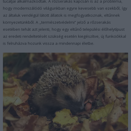
tucatjai alkalmazkodtak. A rőzserakás kapcsán is az a probléma,
hogy modernizálódó világunkban egyre kevesebb van ezekből, így
az általuk vendégül látott állatok is megfogyatkoznak, eltűnnek
környezetünkből. A „természetvédelmi” jelző a rőzserakás
esetében tehát azt jelenti, hogy egy eltűnő települési élőhelytípust
az eredeti rendeltetését szükség esetén kiegészítve, új funkciókkal
is felruházva hozunk vissza a mindennapi életbe.