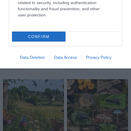
related to security, including authentication
functionality and fraud prevention, and other
user protection.
CONFIRM
A KORALLZÁTONY NEM CSAK
HŐKUPOLA MAGYARORSZÁG
SZÍNES HALAKBÓL ÁLL: MOST
FELETT: MI EZ A LÁTHATATLAN
500 EDDIG ISMERETLEN
FEDŐ, ÉS MI TÖRTÉNIK
Data Deletion
Data Access
Privacy Policy
LAKÓJÁT MUTATTA MEG
ALATTA A TERMÉSZETTEL?
2026-08-06
2026-08-03