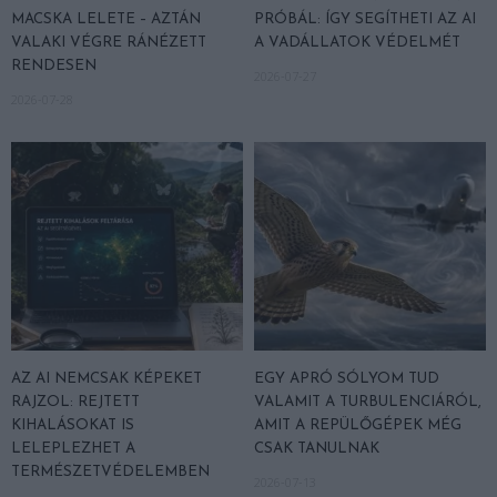
MACSKA LELETE – AZTÁN
PRÓBÁL: ÍGY SEGÍTHETI AZ AI
VALAKI VÉGRE RÁNÉZETT
A VADÁLLATOK VÉDELMÉT
RENDESEN
2026-07-27
2026-07-28
AZ AI NEMCSAK KÉPEKET
EGY APRÓ SÓLYOM TUD
RAJZOL: REJTETT
VALAMIT A TURBULENCIÁRÓL,
KIHALÁSOKAT IS
AMIT A REPÜLŐGÉPEK MÉG
LELEPLEZHET A
CSAK TANULNAK
TERMÉSZETVÉDELEMBEN
2026-07-13