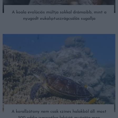
A koala evolúciós múltja sokkal drámaibb, mint a
nyugodt eukaliptuszrágcsálás sugallja
A korallzátony nem csak színes halakból áll: most
500 eddig ismeretlen lakóját mutatta meg