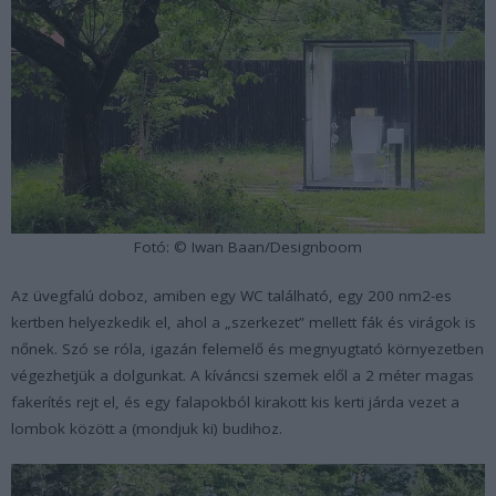
Fotó: © Iwan Baan/Designboom
Az üvegfalú doboz, amiben egy WC található, egy 200 nm2-es
kertben helyezkedik el, ahol a „szerkezet” mellett fák és virágok is
nőnek. Szó se róla, igazán felemelő és megnyugtató környezetben
végezhetjük a dolgunkat. A kíváncsi szemek elől a 2 méter magas
fakerítés rejt el, és egy falapokból kirakott kis kerti járda vezet a
lombok között a (mondjuk ki) budihoz.