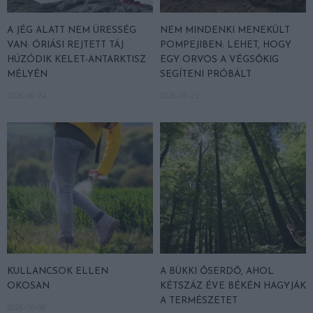
A JÉG ALATT NEM ÜRESSÉG
NEM MINDENKI MENEKÜLT
VAN: ÓRIÁSI REJTETT TÁJ
POMPEJIBEN: LEHET, HOGY
HÚZÓDIK KELET-ANTARKTISZ
EGY ORVOS A VÉGSŐKIG
MÉLYÉN
SEGÍTENI PRÓBÁLT
2026-06-24
2026-06-23
KULLANCSOK ELLEN
A BÜKKI ŐSERDŐ, AHOL
OKOSAN
KÉTSZÁZ ÉVE BÉKÉN HAGYJÁK
A TERMÉSZETET
2026-06-08