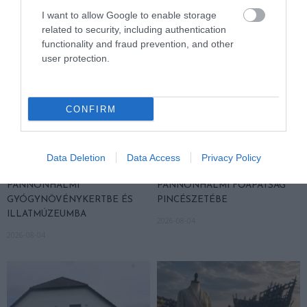
I want to allow Google to enable storage
related to security, including authentication
functionality and fraud prevention, and other
user protection.
CONFIRM
Data Deletion
Data Access
Privacy Policy
KIRÁNDULÁS A
KIRÁNDULÁS A
PANNONHALMI
PANNONHALMI FŐAPÁTSÁG
GYÓGYNÖVÉNYKERTBE ÉS
PINCÉSZETÉBE
ILLATMÚZEUMBA
2026-08-04
2026-08-04