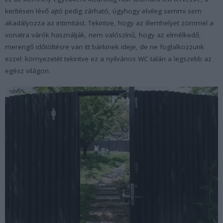
kerítésen lévő ajtó pedig zárható, úgyhogy elvileg semmi sem
akadályozza az intimitást. Tekintve, hogy az illemhelyet zömmel a
vonatra várók használják, nem valószínű, hogy az elmélkedő,
merengő időtöltésre van itt bárkinek ideje, de ne foglalkozzunk
ezzel: környezetét tekintve ez a nyilvános WC talán a legszebb az
egész világon.