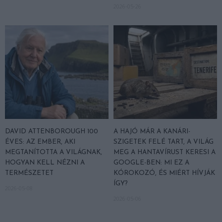
2026-05-26
DAVID ATTENBOROUGH 100
A HAJÓ MÁR A KANÁRI-
ÉVES: AZ EMBER, AKI
SZIGETEK FELÉ TART, A VILÁG
MEGTANÍTOTTA A VILÁGNAK,
MEG A HANTAVÍRUST KERESI A
HOGYAN KELL NÉZNI A
GOOGLE-BEN: MI EZ A
TERMÉSZETET
KÓROKOZÓ, ÉS MIÉRT HÍVJÁK
ÍGY?
2026-05-08
2026-05-06