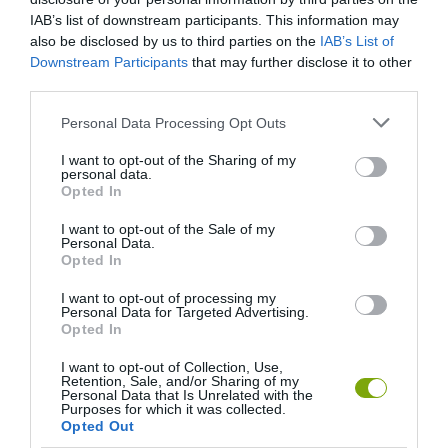
IAB’s list of downstream participants. This information may
also be disclosed by us to third parties on the
IAB’s List of
Downstream Participants
that may further disclose it to other
third parties.
Please note that this website/app uses one or more Google
Personal Data Processing Opt Outs
services and may gather and store information including but
not limited to your visit or usage behaviour. You may click to
I want to opt-out of the Sharing of my
personal data.
grant or deny consent to Google and its third-party tags to
Opted In
use your data for below specified purposes in below Google
consent section.
I want to opt-out of the Sale of my
Personal Data.
Opted In
I want to opt-out of processing my
Personal Data for Targeted Advertising.
ELŐZŐ CIKK
Opted In
A LÁTHATATLAN, EHETŐ RÉTEGGEL BEVONT GYÜMÖLCSÖK
I want to opt-out of Collection, Use,
SOKKAL TOVÁBB MARADNAK FRISSEK
Retention, Sale, and/or Sharing of my
Personal Data that Is Unrelated with the
Purposes for which it was collected.
Opted Out
KÖVETKEZŐ CIKK