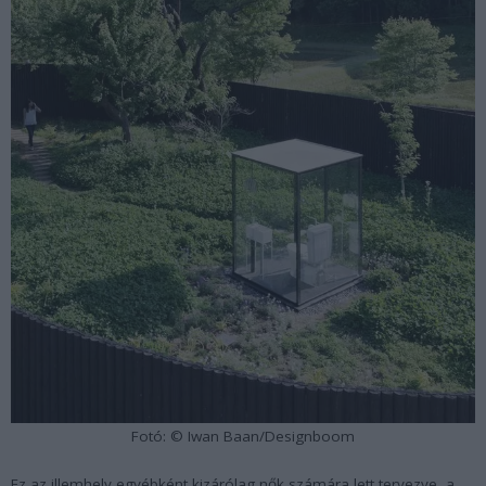
Fotó: © Iwan Baan/Designboom
Ez az illemhely egyébként kizárólag nők számára lett tervezve, a