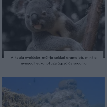
A koala evolúciós múltja sokkal drámaibb, mint a
nyugodt eukaliptuszrágcsálás sugallja