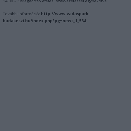
14.00 – Kisragadozó etetés, szakvezetéssel egybekötve
További információ:
http://www.vadaspark-
budakeszi.hu/index.php?pg=news_1_534