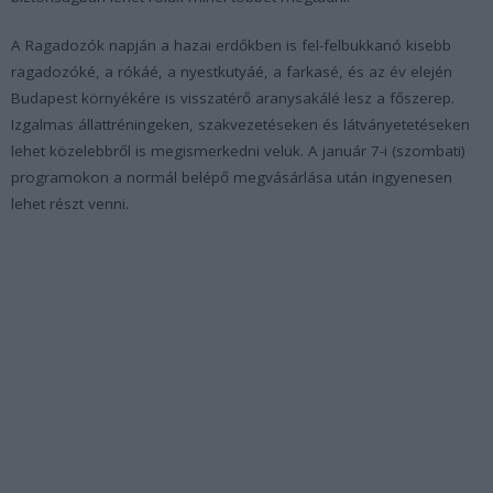
A Ragadozók napján a hazai erdőkben is fel-felbukkanó kisebb
ragadozóké, a rókáé, a nyestkutyáé, a farkasé, és az év elején
Budapest környékére is visszatérő aranysakálé lesz a főszerep.
Izgalmas állattréningeken, szakvezetéseken és látványetetéseken
lehet közelebbről is megismerkedni velük. A január 7-i (szombati)
programokon a normál belépő megvásárlása után ingyenesen
lehet részt venni.