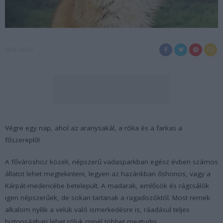
2016-12-27
Végre egy nap, ahol az aranysakál, a róka és a farkas a
főszereplő!
A fővároshoz közeli, népszerű vadasparkban egész évben számos
állatot lehet megtekinteni, legyen az hazánkban őshonos, vagy a
Kárpát-medencébe betelepült. A madarak, emlősök és rágcsálók
igen népszerűek, de sokan tartanak a ragadozóktól. Most remek
alkalom nyílik a velük való ismerkedésre is, ráadásul teljes
biztonságban lehet róluk minél többet megtudni.