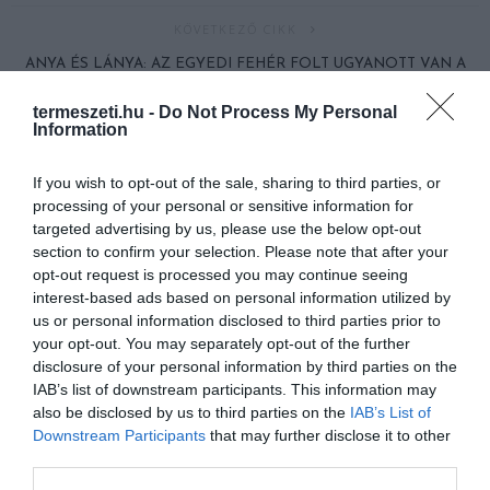
KÖVETKEZŐ CIKK
ANYA ÉS LÁNYA: AZ EGYEDI FEHÉR FOLT UGYANOTT VAN A
HAJUKBAN
termeszeti.hu -
Do Not Process My Personal
Information
HASONLÓ ÉRDEKESSÉGEK
If you wish to opt-out of the sale, sharing to third parties, or
processing of your personal or sensitive information for
targeted advertising by us, please use the below opt-out
section to confirm your selection. Please note that after your
opt-out request is processed you may continue seeing
interest-based ads based on personal information utilized by
us or personal information disclosed to third parties prior to
your opt-out. You may separately opt-out of the further
disclosure of your personal information by third parties on the
IAB’s list of downstream participants. This information may
also be disclosed by us to third parties on the
IAB’s List of
Downstream Participants
that may further disclose it to other
third parties.
A KOALA EVOLÚCIÓS MÚLTJA
A KORALLZÁTONY NEM CSAK
SOKKAL DRÁMAIBB, MINT A
SZÍNES HALAKBÓL ÁLL: MOST