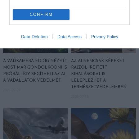
CONFIRM
Data Deletion
Data Access
Privacy Policy
A VADKAMERA EDDIG NÉZETT,
AZ AI NEMCSAK KÉPEKET
MOST MÁR GONDOLKODNI IS
RAJZOL: REJTETT
PRÓBÁL: ÍGY SEGÍTHETI AZ AI
KIHALÁSOKAT IS
A VADÁLLATOK VÉDELMÉT
LELEPLEZHET A
TERMÉSZETVÉDELEMBEN
2026-07-27
2026-07-15