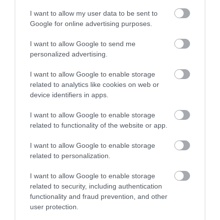
I want to allow my user data to be sent to
2026-08-03
Google for online advertising purposes.
I want to allow Google to send me
personalized advertising.
I want to allow Google to enable storage
related to analytics like cookies on web or
device identifiers in apps.
I want to allow Google to enable storage
related to functionality of the website or app.
A TUDÓSOK 262 ÚJ FAJT
ÖTVEN ÉVIG ROSSZ NÉVEN
I want to allow Google to enable storage
NEVEZTEK MEG, ÉS A FÖLD
LAPULT EGY KARDFOGÚ
related to personalization.
MEGINT FINOMAN JELEZTE:
MACSKA LELETE – AZTÁN
KORAI MÉG MINDENTUDÓNAK
VALAKI VÉGRE RÁNÉZETT
I want to allow Google to enable storage
HINNI MAGUNKAT
RENDESEN
related to security, including authentication
2026-07-30
2026-07-28
functionality and fraud prevention, and other
user protection.