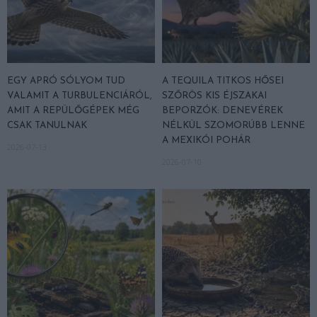
EGY APRÓ SÓLYOM TUD
A TEQUILA TITKOS HŐSEI
VALAMIT A TURBULENCIÁRÓL,
SZŐRÖS KIS ÉJSZAKAI
AMIT A REPÜLŐGÉPEK MÉG
BEPORZÓK: DENEVÉREK
CSAK TANULNAK
NÉLKÜL SZOMORÚBB LENNE
A MEXIKÓI POHÁR
2026-07-13
2026-07-10