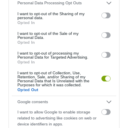
Please note that this website/app uses one or more Google
Personal Data Processing Opt Outs
NYUGODT
500 EDDIG ISMERETLEN
services and may gather and store information including but
EUKALIPTUSZRÁGCSÁLÁS
LAKÓJÁT MUTATTA MEG
not limited to your visit or usage behaviour. You may click to
I want to opt-out of the Sharing of my
SUGALLJA
personal data.
2026-08-06
grant or deny consent to Google and its third-party tags to
Opted In
2026-08-07
use your data for below specified purposes in below Google
consent section.
I want to opt-out of the Sale of my
Personal Data.
Opted In
I want to opt-out of processing my
Personal Data for Targeted Advertising.
Opted In
I want to opt-out of Collection, Use,
Retention, Sale, and/or Sharing of my
Personal Data that Is Unrelated with the
Purposes for which it was collected.
Opted Out
HŐKUPOLA MAGYARORSZÁG
NEM CSAK A RITKASÁGOK
Google consents
FELETT: MI EZ A LÁTHATATLAN
BAJBAN VANNAK: A
FEDŐ, ÉS MI TÖRTÉNIK
HÉTKÖZNAPI MADARAK ÉS
I want to allow Google to enable storage
ALATTA A TERMÉSZETTEL?
PILLANGÓK CSENDES
related to advertising like cookies on web or
ELTŰNÉSE A NAGYOBB
2026-08-03
device identifiers in apps.
VÉSZJEL