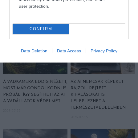
2026-07-30
2026-07-28
user protection.
CONFIRM
Data Deletion
Data Access
Privacy Policy
A VADKAMERA EDDIG NÉZETT,
AZ AI NEMCSAK KÉPEKET
MOST MÁR GONDOLKODNI IS
RAJZOL: REJTETT
PRÓBÁL: ÍGY SEGÍTHETI AZ AI
KIHALÁSOKAT IS
A VADÁLLATOK VÉDELMÉT
LELEPLEZHET A
TERMÉSZETVÉDELEMBEN
2026-07-27
2026-07-15