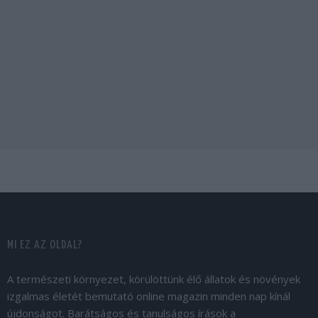
MI EZ AZ OLDAL?
A természeti környezet, körülöttünk élő állatok és növények
izgalmas életét bemutató online magazin minden nap kínál
újdonságot. Barátságos és tanulságos írások a