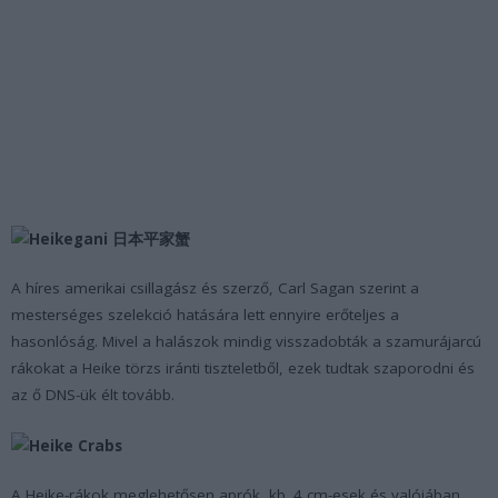
A híres amerikai csillagász és szerző, Carl Sagan szerint a
mesterséges szelekció hatására lett ennyire erőteljes a
hasonlóság. Mivel a halászok mindig visszadobták a szamurájarcú
rákokat a Heike törzs iránti tiszteletből, ezek tudtak szaporodni és
az ő DNS-ük élt tovább.
A Heike-rákok meglehetősen aprók, kb. 4 cm-esek és valójában