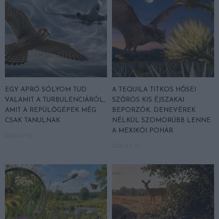
EGY APRÓ SÓLYOM TUD
A TEQUILA TITKOS HŐSEI
VALAMIT A TURBULENCIÁRÓL,
SZŐRÖS KIS ÉJSZAKAI
AMIT A REPÜLŐGÉPEK MÉG
BEPORZÓK: DENEVÉREK
CSAK TANULNAK
NÉLKÜL SZOMORÚBB LENNE
A MEXIKÓI POHÁR
2026-07-13
2026-07-10