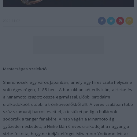
2022-11-02
Mesterséges szelekció.
Shimonoseki egy város Japánban, amely egy híres csata helyszíne
volt réges-régen, 1185-ben. A harcokban két erős klán, a Heike és
a Minamoto csapott össze egymással. Előbbi birodalmi
uralkodókból, utóbbi a trónkövetelőkből állt. A véres csatában több
száz szamuráj harcos esett el, a testüket pedig a hullámok
sodorták a tenger fenekére. A nap végén a Minamoto ág
győzedelmeskedett, a Heike klán 6 éves uralkodóját a nagyanyja
vízbe fojtotta, hogy ne tudják elfogni. Minamoto Yoritomo lett az