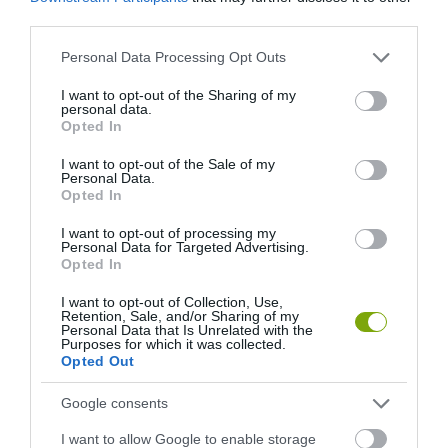
third parties.
A KOALA EVOLÚCIÓS MÚLTJA
A KORALLZÁTONY NEM CSAK
Please note that this website/app uses one or more Google
Personal Data Processing Opt Outs
SOKKAL DRÁMAIBB, MINT A
SZÍNES HALAKBÓL ÁLL: MOST
services and may gather and store information including but
NYUGODT
500 EDDIG ISMERETLEN
not limited to your visit or usage behaviour. You may click to
I want to opt-out of the Sharing of my
EUKALIPTUSZRÁGCSÁLÁS
LAKÓJÁT MUTATTA MEG
personal data.
grant or deny consent to Google and its third-party tags to
Opted In
SUGALLJA
2026-08-06
use your data for below specified purposes in below Google
2026-08-07
consent section.
I want to opt-out of the Sale of my
Personal Data.
Opted In
I want to opt-out of processing my
Personal Data for Targeted Advertising.
Opted In
I want to opt-out of Collection, Use,
Retention, Sale, and/or Sharing of my
Personal Data that Is Unrelated with the
Purposes for which it was collected.
Opted Out
Google consents
HŐKUPOLA MAGYARORSZÁG
NEM CSAK A RITKASÁGOK
FELETT: MI EZ A LÁTHATATLAN
BAJBAN VANNAK: A
I want to allow Google to enable storage