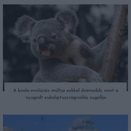
A koala evolúciós múltja sokkal drámaibb, mint a
nyugodt eukaliptuszrágcsálás sugallja