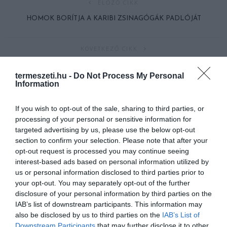
ELŐZŐ CIKK
HOMOK BORÍTJA A KARIBI ZSINAGÓGÁK PADLÓJÁT
KÖVETKEZŐ CIKK
EGYETLEN FENYŐ UTÓDAI EMLÉKEZTETNEK A HŐSI CSATÁRA
termeszeti.hu -
Do Not Process My Personal
AUSZTRÁLIA-SZERTE
Information
If you wish to opt-out of the sale, sharing to third parties, or
HASONLÓ ÉRDEKESSÉGEK
processing of your personal or sensitive information for
targeted advertising by us, please use the below opt-out
section to confirm your selection. Please note that after your
opt-out request is processed you may continue seeing
interest-based ads based on personal information utilized by
us or personal information disclosed to third parties prior to
your opt-out. You may separately opt-out of the further
disclosure of your personal information by third parties on the
IAB’s list of downstream participants. This information may
also be disclosed by us to third parties on the
IAB’s List of
Downstream Participants
that may further disclose it to other