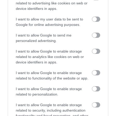
FEDŐ, ÉS MI TÖRTÉNIK
HÉTKÖZNAPI MADARAK ÉS
related to advertising like cookies on web or
ALATTA A TERMÉSZETTEL?
PILLANGÓK CSENDES
device identifiers in apps.
ELTŰNÉSE A NAGYOBB
2026-08-03
VÉSZJEL
I want to allow my user data to be sent to
Google for online advertising purposes.
2026-08-03
I want to allow Google to send me
personalized advertising.
I want to allow Google to enable storage
related to analytics like cookies on web or
device identifiers in apps.
I want to allow Google to enable storage
related to functionality of the website or app.
I want to allow Google to enable storage
A TUDÓSOK 262 ÚJ FAJT
ÖTVEN ÉVIG ROSSZ NÉVEN
related to personalization.
NEVEZTEK MEG, ÉS A FÖLD
LAPULT EGY KARDFOGÚ
MEGINT FINOMAN JELEZTE:
MACSKA LELETE – AZTÁN
I want to allow Google to enable storage
KORAI MÉG MINDENTUDÓNAK
VALAKI VÉGRE RÁNÉZETT
related to security, including authentication
HINNI MAGUNKAT
RENDESEN
functionality and fraud prevention, and other