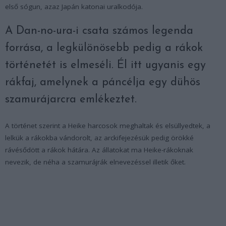
első sógun, azaz Japán katonai uralkodója.
A Dan-no-ura-i csata számos legenda
forrása, a legkülönösebb pedig a rákok
történetét is elmeséli. Él itt ugyanis egy
rákfaj, amelynek a páncélja egy dühös
szamurájarcra emlékeztet.
A történet szerint a Heike harcosok meghaltak és elsüllyedtek, a
lelkük a rákokba vándorolt, az arckifejezésük pedig örökké
rávésődött a rákok hátára. Az állatokat ma Heike-rákoknak
nevezik, de néha a szamurájrák elnevezéssel illetik őket.