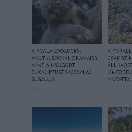
A KOALA EVOLÚCIÓS
A KORAL
MÚLTJA SOKKAL DRÁMAIBB,
CSAK SZÍ
MINT A NYUGODT
ÁLL: MOST
EUKALIPTUSZRÁGCSÁLÁS
ISMERETL
SUGALLJA
MUTATTA
2026-08-07
2026-08-06