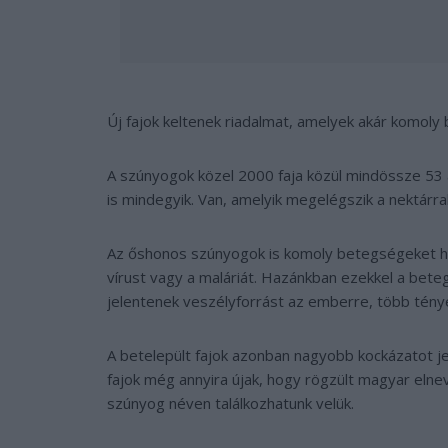
Új fajok keltenek riadalmat, amelyek akár komoly
A szúnyogok közel 2000 faja közül mindössze 53 a
is mindegyik. Van, amelyik megelégszik a nektárr
Az őshonos szúnyogok is komoly betegségeket hor
vírust vagy a maláriát. Hazánkban ezekkel a be
jelentenek veszélyforrást az emberre, több tény
A betelepült fajok azonban nagyobb kockázatot jel
fajok még annyira újak, hogy rögzült magyar elne
szúnyog néven találkozhatunk velük.