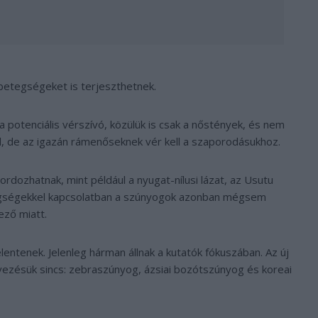
 betegségeket is terjeszthetnek.
 potenciális vérszívó, közülük is csak a nőstények, és nem
al, de az igazán rámenőseknek vér kell a szaporodásukhoz.
dozhatnak, mint például a nyugat-nílusi lázat, az Usutu
tegségekkel kapcsolatban a szúnyogok azonban mégsem
ező miatt.
entenek. Jelenleg hárman állnak a kutatók fókuszában. Az új
vezésük sincs: zebraszúnyog, ázsiai bozótszúnyog és koreai