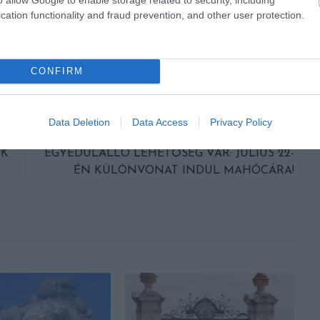
cation functionality and fraud prevention, and other user protection.
CONFIRM
KÖVETKEZŐ CIKK
Data Deletion
Data Access
Privacy Policy
OK
EGYEDÜLÁLLÓ LEHETŐSÉG VÁR: JÚLIUS 22-
ÉN KÜLÖNVONAT INDUL MAHÓCÁRA!