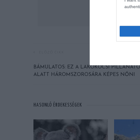
authenti
ELŐZŐ CIKK
BÁMULATOS: EZ A LAKÓKOCSI PILLANAT
ALATT HÁROMSZOROSÁRA KÉPES NŐNI
HASONLÓ ÉRDEKESSÉGEK