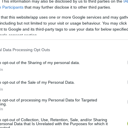
. This information may also be disclosed by us to third parties on the
IA
Participants
that may further disclose it to other third parties.
kot. Nyugat-nílusi vírust terjeszthet, és stabil populációt
 that this website/app uses one or more Google services and may gath
including but not limited to your visit or usage behaviour. You may click 
elet felé terjeszkedik. Az ázsiai bozótszúnyog már meg is
 to Google and its third-party tags to use your data for below specifi
kimutatták egyedeit.
ogle consent section.
t is átvészelte, újra szaporodik és többféle lázat is
l Data Processing Opt Outs
o opt-out of the Sharing of my personal data.
míg kis számban van jelen egy szúnyogfaj, és a
In
leges járványtól nem kell tartanunk. Pánikra nincs okunk,
ítik.
o opt-out of the Sale of my Personal Data.
In
to opt-out of processing my Personal Data for Targeted
ing.
In
o opt-out of Collection, Use, Retention, Sale, and/or Sharing
ersonal Data that Is Unrelated with the Purposes for which it
lected.