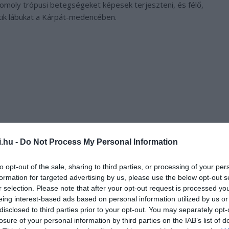
omoly trópusi betegségeket képesek terjeszteni, és félő,
ik lábukat a Kárpát-medencében.
i.hu -
Do Not Process My Personal Information
to opt-out of the sale, sharing to third parties, or processing of your per
formation for targeted advertising by us, please use the below opt-out s
r selection. Please note that after your opt-out request is processed y
zakértő által zebraszúnyogként említett fajt, amit fekete
eing interest-based ads based on personal information utilized by us or
yan betegségeket terjeszthet, mint a nyugat-nílusi vírus, a
disclosed to third parties prior to your opt-out. You may separately opt-
-láz, a chikungunya-láz, és hordozója a nemrég nagy pánikot
losure of your personal information by third parties on the IAB’s list of