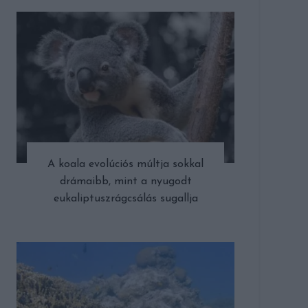
A koala evolúciós múltja sokkal
drámaibb, mint a nyugodt
eukaliptuszrágcsálás sugallja