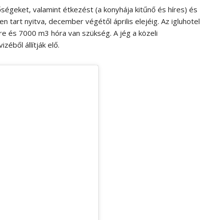
ségeket, valamint étkezést (a konyhája kitűnő és híres) és
n tart nyitva, december végétől április elejéig. Az igluhotel
gre és 7000 m3 hóra van szükség. A jég a közeli
zéből állítják elő.