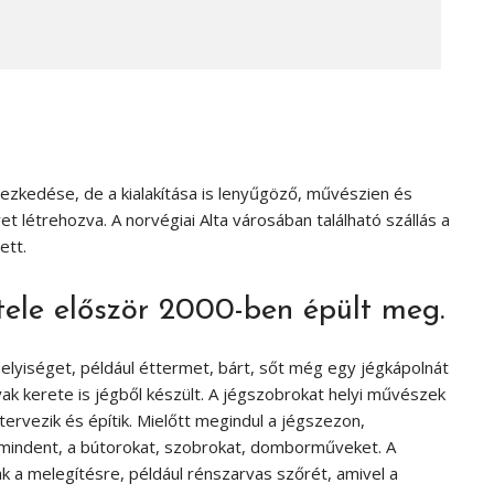
ezkedése, de a kialakítása is lenyűgöző, művészien és
yet létrehozva. A norvégiai Alta városában található szállás a
ett.
tele először 2000-ben épült meg.
elyiséget, például éttermet, bárt, sőt még egy jégkápolnát
ak kerete is jégből készült. A jégszobrokat helyi művészek
ervezik és építik. Mielőtt megindul a jégszezon,
 mindent, a bútorokat, szobrokat, domborműveket. A
k a melegítésre, például rénszarvas szőrét, amivel a