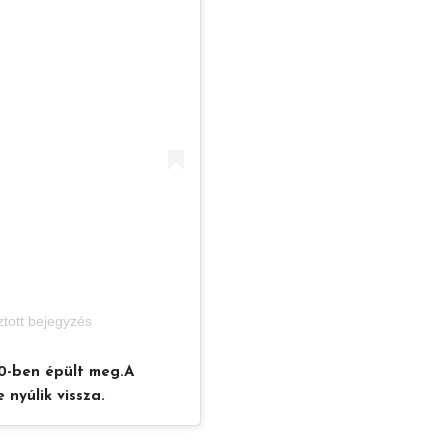
ztott bejegyzés
00-ben épült meg.
A
 nyúlik vissza.