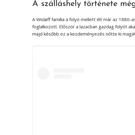
A szálláshely története még
A Wisløff família a folyó mellett élt már az 1880-
foglalkozott. Először a lazacban gazdag folyót a
majd később ez a kezdeményezés nőtte ki magá