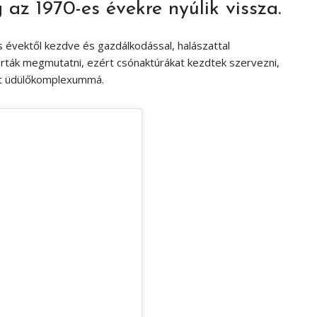
 az 1970-es évekre nyúlik vissza.
as évektől kezdve és gazdálkodással, halászattal
karták megmutatni, ezért csónaktúrákat kezdtek szervezni,
t üdülőkomplexummá.