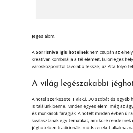
Jeges álom.
A
Sorrisniva iglu hotelnek
nem csupán az elhely
kreatívan kombinálja a tél elemeit, különleges hel
városközponttól távolabb fekszik, az Alta folyó fel
A világ legészakabbi jégho
A hotel szerkezete T alakú, 30 szobát és egyéb h
is találunk benne. Minden egyes elem, még az ágy
és munkások faragják. A hotelt minden évben újrat
kiválasztanak egy tematikát, ami köré rendeznek
jéghotelben tradicionális módszereket alkalmazna