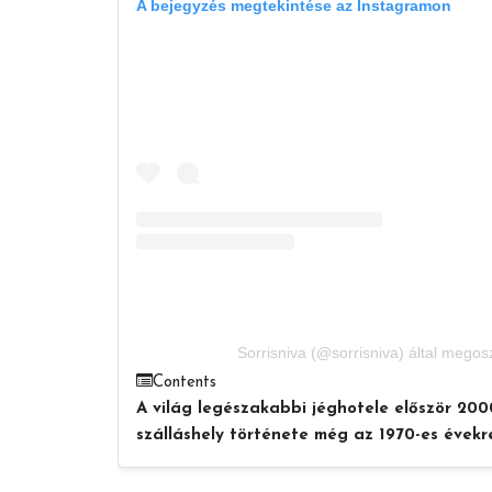
A bejegyzés megtekintése az Instagramon
Sorrisniva (@sorrisniva) által megos
Contents
A világ legészakabbi jéghotele először 20
szálláshely története még az 1970-es évekre