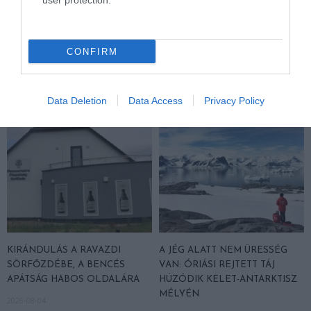
user protection.
KIRÁNDULÁS A
KIRÁNDULÁS A
PANNONHALMI
PANNONHALMI FŐAPÁTSÁG
GYÓGYNÖVÉNYKERTBE ÉS
PINCÉSZETÉBE
CONFIRM
ILLATMÚZEUMBA
2026-08-04
2026-08-04
Data Deletion
Data Access
Privacy Policy
KIRÁNDULÁS A RAVAZDI
A JÉG ALATT NEM ÜRESSÉG
SÖRFŐZDÉBE, A BENCÉS
VAN: ÓRIÁSI REJTETT TÁJ
APÁTSÁG HABOS OLDALÁRA
HÚZÓDIK KELET-ANTARKTISZ
MÉLYÉN
2026-08-04