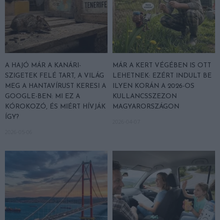
A HAJÓ MÁR A KANÁRI-
MÁR A KERT VÉGÉBEN IS OTT
SZIGETEK FELÉ TART, A VILÁG
LEHETNEK: EZÉRT INDULT BE
MEG A HANTAVÍRUST KERESI A
ILYEN KORÁN A 2026-OS
GOOGLE-BEN: MI EZ A
KULLANCSSZEZON
KÓROKOZÓ, ÉS MIÉRT HÍVJÁK
MAGYARORSZÁGON
ÍGY?
2026-04-07
2026-05-06