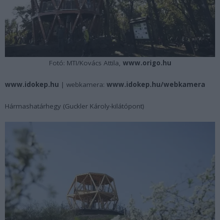
Fotó: MTI/Kovács Attila,
www.origo.hu
www.idokep.hu
| webkamera:
www.idokep.hu/webkamera
Hármashatárhegy
(Guckler Károly-kilátópont)