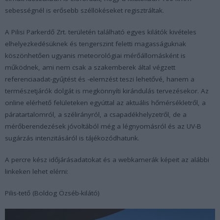
sebességnél is erősebb széllökéseket regisztráltak.
A Pilisi Parkerdő Zrt. területén található egyes kilátók kivételes
elhelyezkedésüknek és tengerszint feletti magasságuknak
köszönhetően ugyanis meteorológiai mérőállomásként is
működnek, ami nem csak a szakemberek által végzett
referenciaadat-gyűjtést és -elemzést teszi lehetővé, hanem a
természetjárók dolgát is megkönnyíti kirándulás tervezésekor. Az
online elérhető felületeken egyúttal az aktuális hőmérsékletről, a
páratartalomról, a szélirányról, a csapadékhelyzetről, de a
mérőberendezések jóvoltából még a légnyomásról és az UV-B
sugárzás intenzitásáról is tájékozódhatunk.
A percre kész időjárásadatokat és a webkamerák képeit az alábbi
linkeken lehet elérni:
Pilis-tető (Boldog Özséb-kilátó)