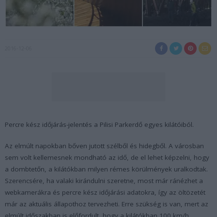
2016-12-06
Percre kész időjárás-jelentés a Pilisi Parkerdő egyes kilátóiból.
Az elmúlt napokban bőven jutott szélből és hidegből. A városban
sem volt kellemesnek mondható az idő, de el lehet képzelni, hogy
a dombtetőn, a kilátókban milyen rémes körülmények uralkodtak.
Szerencsére, ha valaki kirándulni szeretne, most már ránézhet a
webkamerákra és percre kész időjárási adatokra, így az öltözetét
már az aktuális állapothoz tervezheti. Erre szükség is van, mert az
elmúlt időszakban is előfordult, hogy a kilátókban 100 km/h