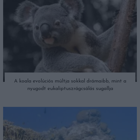
A koala evolúciós múltja sokkal drámaibb, mint a
nyugodt eukaliptuszrágcsálás sugallja