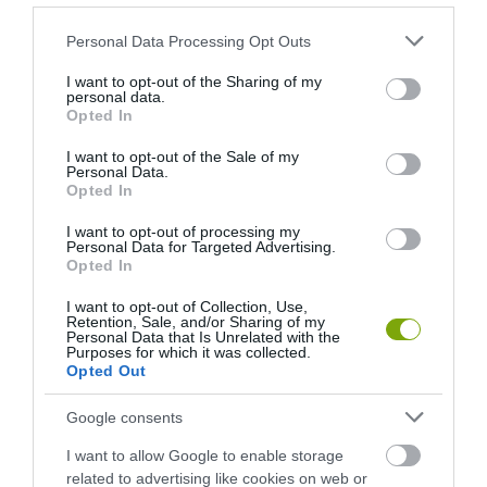
Please note that this website/app uses one or more Google
Personal Data Processing Opt Outs
services and may gather and store information including but
not limited to your visit or usage behaviour. You may click to
I want to opt-out of the Sharing of my
personal data.
grant or deny consent to Google and its third-party tags to
ELŐZŐ CIKK
Opted In
use your data for below specified purposes in below Google
25 SZOKATLAN, DE ZSENIÁLIS ÜNNEPI ÖTLET SEBTIBEN
consent section.
I want to opt-out of the Sale of my
Personal Data.
Opted In
KÖVETKEZŐ CIKK
I want to opt-out of processing my
MINT A MACSKA FENN A FÁN…
Personal Data for Targeted Advertising.
Opted In
I want to opt-out of Collection, Use,
Retention, Sale, and/or Sharing of my
HASONLÓ ÉRDEKESSÉGEK
Personal Data that Is Unrelated with the
Purposes for which it was collected.
Opted Out
Google consents
I want to allow Google to enable storage
related to advertising like cookies on web or