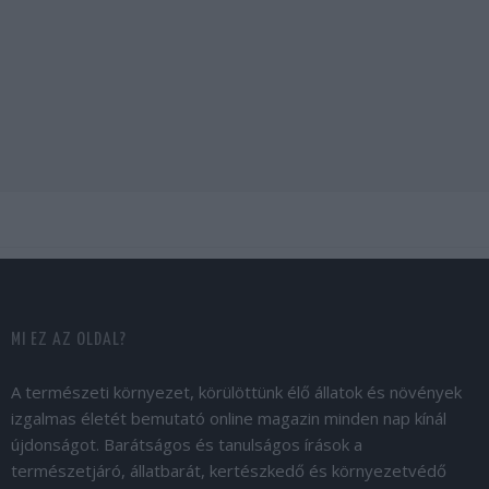
MI EZ AZ OLDAL?
A természeti környezet, körülöttünk élő állatok és növények
izgalmas életét bemutató online magazin minden nap kínál
újdonságot. Barátságos és tanulságos írások a
természetjáró, állatbarát, kertészkedő és környezetvédő