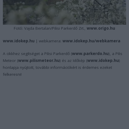
Fotó: Vajda Bertalan/Pilisi Parkerdő Zrt.,
www.origo.hu
www.idokep.hu
| webkamera:
www.idokep.hu/webkamera
A cikkhez segítséget a Pilisi Parkerdő (
www.parkerdo.hu
), a Pilis
Meteor (
www.pilismeteor.hu
) és az Időkép (
www.idokep.hu
)
honlapja nyújtott, további információkért is érdemes ezeket
felkeresni!