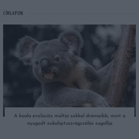
CÍMLAPON
A koala evolúciós múltja sokkal drámaibb, mint a
nyugodt eukaliptuszrágcsálás sugallja