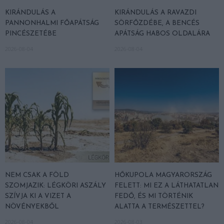
KIRÁNDULÁS A
KIRÁNDULÁS A RAVAZDI
PANNONHALMI FŐAPÁTSÁG
SÖRFŐZDÉBE, A BENCÉS
PINCÉSZETÉBE
APÁTSÁG HABOS OLDALÁRA
2026-08-04
2026-08-04
NEM CSAK A FÖLD
HŐKUPOLA MAGYARORSZÁG
SZOMJAZIK: LÉGKÖRI ASZÁLY
FELETT: MI EZ A LÁTHATATLAN
SZÍVJA KI A VIZET A
FEDŐ, ÉS MI TÖRTÉNIK
NÖVÉNYEKBŐL
ALATTA A TERMÉSZETTEL?
2026-08-04
2026-08-03