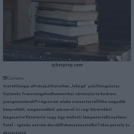
cyberprop.com
Contents
Asztalilámpa-állvány
Láthatatlan „lebegő” polc
Hangulatos
fejtámla franciaágyhoz
Romantikus növénytartó kedvenc
pozsgásainknak
Virágszirom alakú írószertartó
Ülőke nagyobb
könyvekből, magazinokból, párnával és régi bőrövekkel
kiegészítve
Vázatartó vagy ágy melletti lámpatartó
Kényelmes
fotel – igazán extrém darab!
Dohányzóasztalka
Titkos persely és
ékszertartó