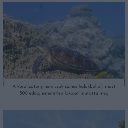
A korallzátony nem csak színes halakból áll: most
500 eddig ismeretlen lakóját mutatta meg