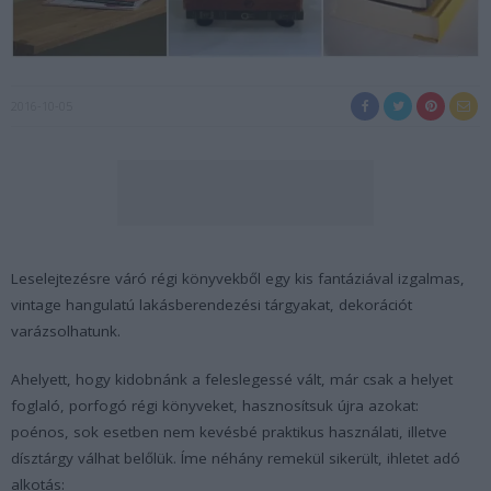
2016-10-05
Leselejtezésre váró régi könyvekből egy kis fantáziával izgalmas,
vintage hangulatú lakásberendezési tárgyakat, dekorációt
varázsolhatunk.
Ahelyett, hogy kidobnánk a feleslegessé vált, már csak a helyet
foglaló, porfogó régi könyveket, hasznosítsuk újra azokat:
poénos, sok esetben nem kevésbé praktikus használati, illetve
dísztárgy válhat belőlük. Íme néhány remekül sikerült, ihletet adó
alkotás: