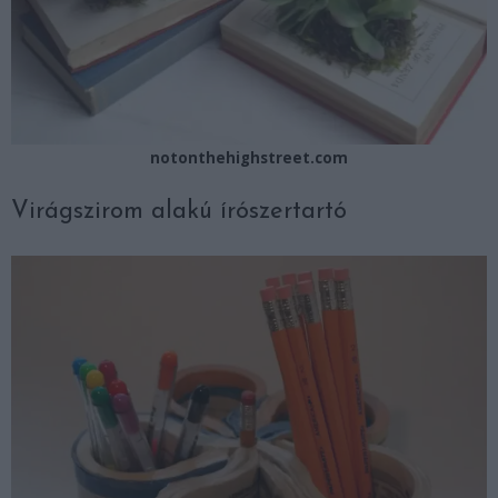
notonthehighstreet.com
Virágszirom alakú írószertartó