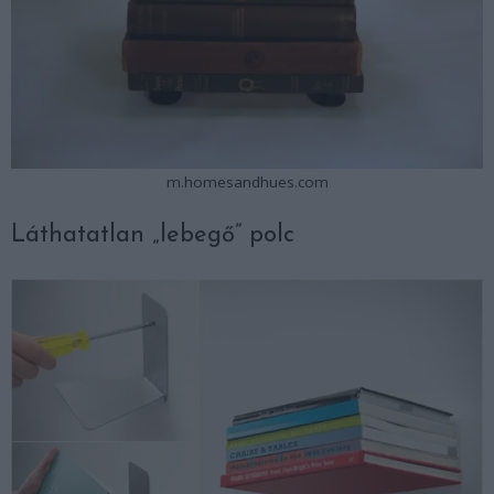
m.homesandhues.com
Láthatatlan „lebegő” polc