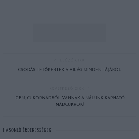
ELŐZŐ CIKK
CSODÁS TETŐKERTEK A VILÁG MINDEN TÁJÁRÓL
KÖVETKEZŐ CIKK
IGEN, CUKORNÁDBÓL VANNAK A NÁLUNK KAPHATÓ
NÁDCUKROK!
HASONLÓ ÉRDEKESSÉGEK