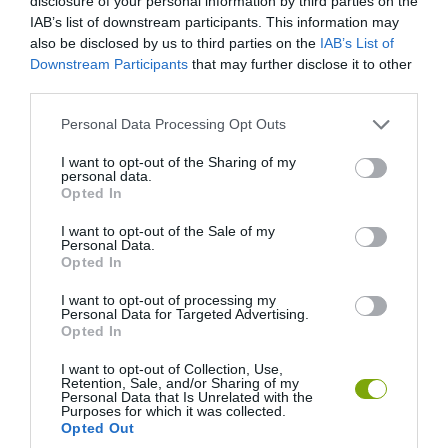
disclosure of your personal information by third parties on the
IAB’s list of downstream participants. This information may
also be disclosed by us to third parties on the
IAB’s List of
Downstream Participants
that may further disclose it to other
third parties.
Please note that this website/app uses one or more Google
Personal Data Processing Opt Outs
services and may gather and store information including but
not limited to your visit or usage behaviour. You may click to
I want to opt-out of the Sharing of my
lushome.com
personal data.
grant or deny consent to Google and its third-party tags to
Opted In
use your data for below specified purposes in below Google
Kényelmes fotel – igazán extrém darab!
consent section.
I want to opt-out of the Sale of my
Personal Data.
Opted In
I want to opt-out of processing my
Personal Data for Targeted Advertising.
Opted In
I want to opt-out of Collection, Use,
Retention, Sale, and/or Sharing of my
Personal Data that Is Unrelated with the
Purposes for which it was collected.
Opted Out