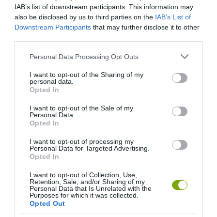
2026-08-04
IAB’s list of downstream participants. This information may
also be disclosed by us to third parties on the
IAB’s List of
Downstream Participants
that may further disclose it to other
third parties.
Please note that this website/app uses one or more Google
Personal Data Processing Opt Outs
services and may gather and store information including but
not limited to your visit or usage behaviour. You may click to
I want to opt-out of the Sharing of my
personal data.
grant or deny consent to Google and its third-party tags to
Opted In
use your data for below specified purposes in below Google
consent section.
I want to opt-out of the Sale of my
Personal Data.
Opted In
KIRÁNDULÁS A
KIRÁNDULÁS A
PANNONHALMI
PANNONHALMI FŐAPÁTSÁG
I want to opt-out of processing my
GYÓGYNÖVÉNYKERTBE ÉS
PINCÉSZETÉBE
Personal Data for Targeted Advertising.
Opted In
ILLATMÚZEUMBA
2026-08-04
2026-08-04
I want to opt-out of Collection, Use,
Retention, Sale, and/or Sharing of my
Personal Data that Is Unrelated with the
Purposes for which it was collected.
Opted Out