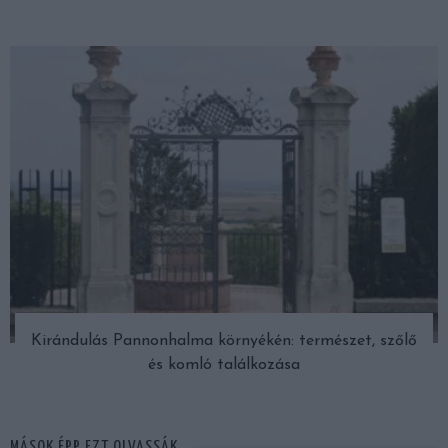
Kirándulás Pannonhalma környékén: természet, szőlő
és komló találkozása
MÁSOK ÉPP EZT OLVASSÁK