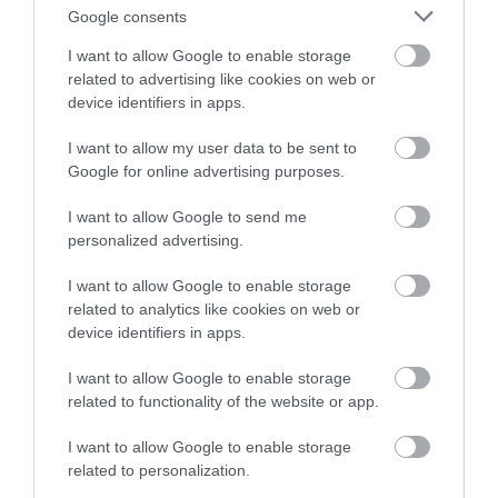
Google consents
I want to allow Google to enable storage
related to advertising like cookies on web or
device identifiers in apps.
I want to allow my user data to be sent to
Google for online advertising purposes.
KIRÁNDULÁS A RAVAZDI
A JÉG ALATT NEM ÜRESSÉG
SÖRFŐZDÉBE, A BENCÉS
VAN: ÓRIÁSI REJTETT TÁJ
I want to allow Google to send me
APÁTSÁG HABOS OLDALÁRA
HÚZÓDIK KELET-ANTARKTISZ
personalized advertising.
MÉLYÉN
2026-08-04
2026-06-24
I want to allow Google to enable storage
related to analytics like cookies on web or
device identifiers in apps.
I want to allow Google to enable storage
related to functionality of the website or app.
I want to allow Google to enable storage
related to personalization.