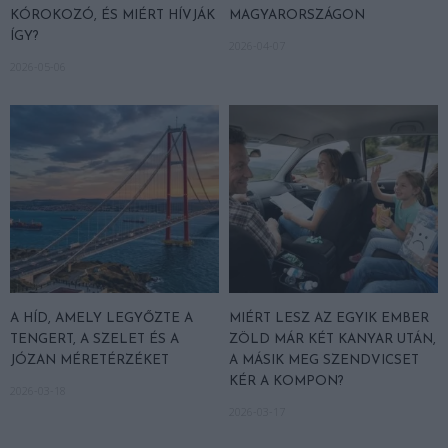
KÓROKOZÓ, ÉS MIÉRT HÍVJÁK
MAGYARORSZÁGON
ÍGY?
2026-04-07
2026-05-06
A HÍD, AMELY LEGYŐZTE A
MIÉRT LESZ AZ EGYIK EMBER
TENGERT, A SZELET ÉS A
ZÖLD MÁR KÉT KANYAR UTÁN,
JÓZAN MÉRETÉRZÉKET
A MÁSIK MEG SZENDVICSET
KÉR A KOMPON?
2026-03-18
2026-03-17