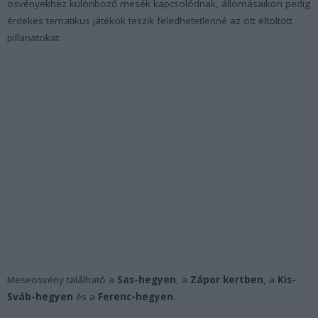
ösvényekhez különböző mesék kapcsolódnak, állomásaikon pedig
érdekes tematikus játékok teszik feledhetetlenné az ott eltöltött
pillanatokat.
Meseösvény található a
Sas-hegyen
, a
Zápor kertben
, a
Kis-
Sváb-hegyen
és a
Ferenc-hegyen
.