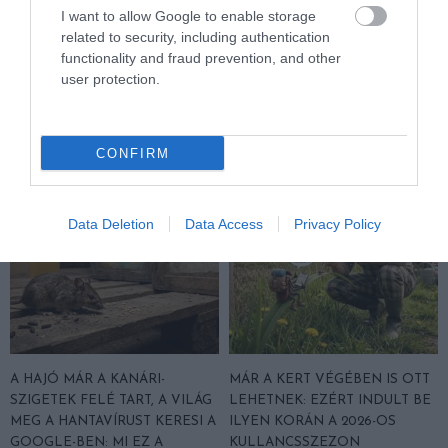
I want to allow Google to enable storage
related to security, including authentication
KULLANCSOK ELLEN
A BÜKKI ŐSERDŐ, AHOL
functionality and fraud prevention, and other
OKOSAN
KÉTSZÁZ ÉVE BÉKÉN HAGYJÁK
user protection.
A TERMÉSZETET
2026-06-08
2026-05-26
CONFIRM
Data Deletion
Data Access
Privacy Policy
A HAJÓ MÁR A KANÁRI-
MÁR A KERT VÉGÉBEN IS OTT
SZIGETEK FELÉ TART, A VILÁG
LEHETNEK: EZÉRT INDULT BE
MEG A HANTAVÍRUST KERESI A
ILYEN KORÁN A 2026-OS
GOOGLE-BEN: MI EZ A
KULLANCSSZEZON