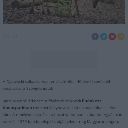
2016-10-31
A Dybowski-szikaszarvas rendkívül ritka, 40 éve tévedésből
vásároltuk a Szovjetuniótól.
Igazi örömhír érkezett: a fővároshoz közeli
Budakeszi
Vadasparkban
mostantól Dybowski-szikaszarvasokat is lehet
látni. A rendkívül ritka állat a hazai vadonban szabadon egyáltalán
nem él, 1975-ben betelepítés útján jelent meg Magyarországon.