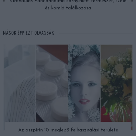
Kirándulás Pannonhalma környékén: természet, szőlő
és komló találkozása
MÁSOK ÉPP EZT OLVASSÁK
Az aszpirin 10 meglepő felhasználási területe