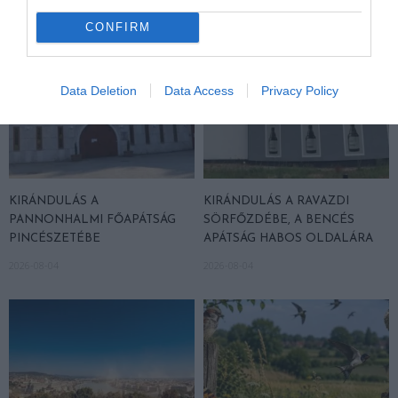
CONFIRM
Data Deletion
Data Access
Privacy Policy
KIRÁNDULÁS A
KIRÁNDULÁS A RAVAZDI
PANNONHALMI FŐAPÁTSÁG
SÖRFŐZDÉBE, A BENCÉS
PINCÉSZETÉBE
APÁTSÁG HABOS OLDALÁRA
2026-08-04
2026-08-04