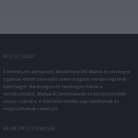
MI EZ AZ OLDAL?
A természeti környezet, körülöttünk élő állatok és növények
izgalmas életét bemutató online magazin minden nap kínál
újdonságot. Barátságos és tanulságos írások a
természetjáró, állatbarát, kertészkedő és környezetvédő
olvasó számára. A zöld hívei minden nap tanulhatnak és
megoszthatnak valami jót.
MÁSOK ÉPP EZT OLVASSÁK