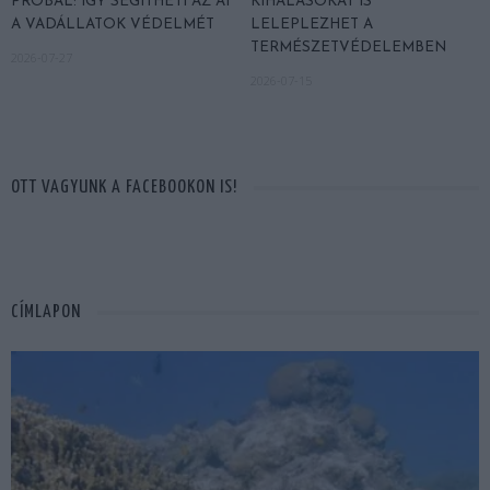
PRÓBÁL: ÍGY SEGÍTHETI AZ AI
KIHALÁSOKAT IS
A VADÁLLATOK VÉDELMÉT
LELEPLEZHET A
TERMÉSZETVÉDELEMBEN
2026-07-27
2026-07-15
OTT VAGYUNK A FACEBOOKON IS!
CÍMLAPON