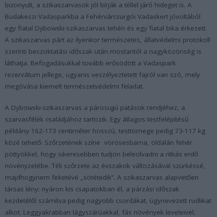
bizonyult, a szikaszarvasok jól bírják a téllel járó hideget is. A
Budakeszi Vadasparkba a Fehérvárcsurgói Vadaskert jóvoltából
egy fiatal Dybowski-szikaszarvas tehén és egy fiatal bika érkezett.
A szikaszarvas párt az ilyenkor természetes, állatvédelmi protokoll
szerinti beszoktatási időszak után mostantól a nagyközönség is
láthatja. Befogadásukkal tovább erősödött a Vadaspark
rezervátum jellege, ugyanis veszélyeztetett fajról van szó, mely
megóvása kiemelt természetvédelmi feladat.
A Dybowski-szikaszarvas a párosujjú patások rendjéhez, a
szarvasfélék családjához tartozik. Egy átlagos testfelépítésű
példány 162-173 centiméter hosszú, testtömege pedig 73-117 kg
közé tehető. Szőrzetének színe vörösesbarna, oldalán fehér
pöttyökkel, hogy sikeresebben tudjon beleolvadni a ritkás erdő
növényzetébe. Téli szőrzete az évszakok változásával szürkéssé,
majdhogynem feketévé „sötétedik”. A szikaszarvas alapvetően
társas lény: nyáron kis csapatokban él, a párzási időszak
kezdetétől számítva pedig nagyobb csordákat, úgynevezett rudlikat
alkot. Leggyakrabban lágyszárúakkal, fás növények leveleivel,