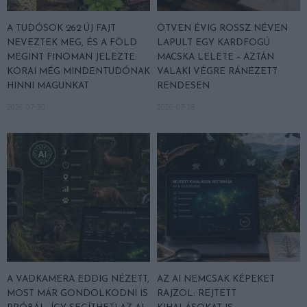
A TUDÓSOK 262 ÚJ FAJT
ÖTVEN ÉVIG ROSSZ NÉVEN
NEVEZTEK MEG, ÉS A FÖLD
LAPULT EGY KARDFOGÚ
MEGINT FINOMAN JELEZTE:
MACSKA LELETE – AZTÁN
KORAI MÉG MINDENTUDÓNAK
VALAKI VÉGRE RÁNÉZETT
HINNI MAGUNKAT
RENDESEN
2026-07-30
2026-07-28
A VADKAMERA EDDIG NÉZETT,
AZ AI NEMCSAK KÉPEKET
MOST MÁR GONDOLKODNI IS
RAJZOL: REJTETT