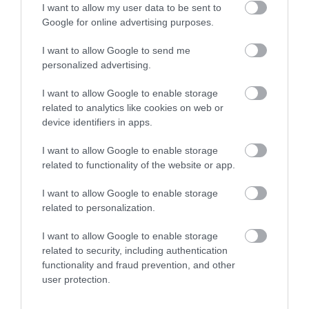
SZÍNES HALAKBÓL ÁLL: MOST
PANNONHALMI
I want to allow my user data to be sent to
500 EDDIG ISMERETLEN
ARBORÉTUMBA
Google for online advertising purposes.
LAKÓJÁT MUTATTA MEG
2026-08-04
I want to allow Google to send me
2026-08-06
personalized advertising.
I want to allow Google to enable storage
related to analytics like cookies on web or
device identifiers in apps.
I want to allow Google to enable storage
related to functionality of the website or app.
I want to allow Google to enable storage
related to personalization.
KIRÁNDULÁS PANNONHALMA
KIRÁNDULÁS A
I want to allow Google to enable storage
KÖRNYÉKÉN: TERMÉSZET,
PANNONHALMI
related to security, including authentication
SZŐLŐ ÉS KOMLÓ
GYÓGYNÖVÉNYKERTBE ÉS
functionality and fraud prevention, and other
TALÁLKOZÁSA
ILLATMÚZEUMBA
user protection.
2026-08-04
2026-08-04