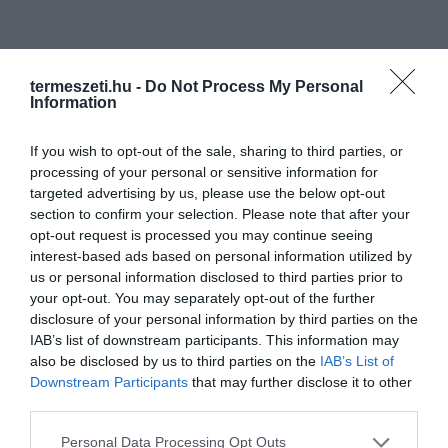
termeszeti.hu -
Do Not Process My Personal
Information
If you wish to opt-out of the sale, sharing to third parties, or
processing of your personal or sensitive information for
targeted advertising by us, please use the below opt-out
section to confirm your selection. Please note that after your
opt-out request is processed you may continue seeing
interest-based ads based on personal information utilized by
us or personal information disclosed to third parties prior to
your opt-out. You may separately opt-out of the further
disclosure of your personal information by third parties on the
IAB’s list of downstream participants. This information may
also be disclosed by us to third parties on the
IAB’s List of
ELŐZŐ CIKK
Downstream Participants
that may further disclose it to other
third parties.
10 ÖTLETES FARAGOTT TÖK, AMIT BÁTRAN KITEHETSZ AZ
ABLAKBA!
Please note that this website/app uses one or more Google
Personal Data Processing Opt Outs