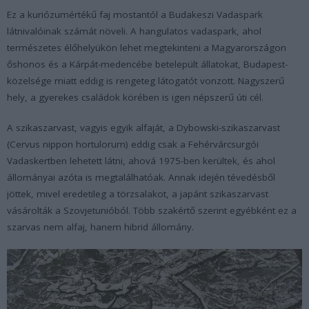
Ez a kuriózumértékű faj mostantól a Budakeszi Vadaspark
látnivalóinak számát növeli. A hangulatos vadaspark, ahol
természetes élőhelyükön lehet megtekinteni a Magyarországon
őshonos és a Kárpát-medencébe betelepült állatokat, Budapest-
közelsége miatt eddig is rengeteg látogatót vonzott. Nagyszerű
hely, a gyerekes családok körében is igen népszerű úti cél.
A szikaszarvast, vagyis egyik alfaját, a Dybowski-szikaszarvast
(Cervus nippon hortulorum)
eddig csak a Fehérvárcsurgói
Vadaskertben lehetett látni, ahová 1975-ben kerültek, és ahol
állományai azóta is megtalálhatóak. Annak idején tévedésből
jöttek, mivel eredetileg a törzsalakot, a japánt szikaszarvast
vásárolták a Szovjetunióból. Több szakértő szerint egyébként ez a
szarvas nem alfaj, hanem hibrid állomány.