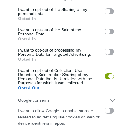
services and may gather and store information including but
not limited to your visit or usage behaviour. You may click to
I want to opt-out of the Sharing of my
KÖVETKEZŐ CIKK
personal data.
grant or deny consent to Google and its third-party tags to
Opted In
LENYŰGÖZŐ ŐSZI KÖNTÖSBEN TÜNDÖKLŐ FASOR
use your data for below specified purposes in below Google
LENGYELORSZÁGBAN
consent section.
I want to opt-out of the Sale of my
Personal Data.
Opted In
I want to opt-out of processing my
HASONLÓ ÉRDEKESSÉGEK
Personal Data for Targeted Advertising.
Opted In
I want to opt-out of Collection, Use,
Retention, Sale, and/or Sharing of my
Personal Data that Is Unrelated with the
Purposes for which it was collected.
Opted Out
Google consents
I want to allow Google to enable storage
related to advertising like cookies on web or
device identifiers in apps.
A KORALLZÁTONY NEM CSAK
KIRÁNDULÁS A