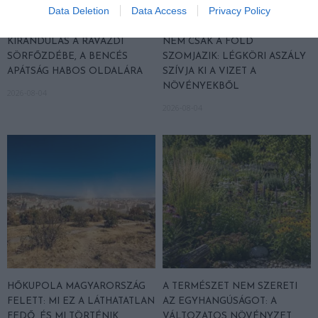
Data Deletion
Data Access
Privacy Policy
KIRÁNDULÁS A RAVAZDI
NEM CSAK A FÖLD
SÖRFŐZDÉBE, A BENCÉS
SZOMJAZIK: LÉGKÖRI ASZÁLY
APÁTSÁG HABOS OLDALÁRA
SZÍVJA KI A VIZET A
NÖVÉNYEKBŐL
2026-08-04
2026-08-04
HŐKUPOLA MAGYARORSZÁG
A TERMÉSZET NEM SZERETI
FELETT: MI EZ A LÁTHATATLAN
AZ EGYHANGÚSÁGOT: A
FEDŐ, ÉS MI TÖRTÉNIK
VÁLTOZATOS NÖVÉNYZET