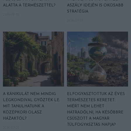
ALATTA A TERMÉSZETTEL?
ASZÁLY IDEJÉN IS OKOSABB
STRATÉGIA
2026-08-03
2026-07-31
A KÁNIKULÁT NEM MINDIG
ELFOGYASZTOTTUK AZ ÉVES
LÉGKONDIVAL GYŐZTÉK LE:
TERMÉSZETES KERETET:
MIT TANULHATUNK A
MIÉRT NEM LEHET
KÖZÉPKORI OLASZ
HÁTRADŐLNI, HA KÉSŐBBRE
HÁZAKTÓL?
CSÚSZOTT A MAGYAR
TÚLFOGYASZTÁS NAPJA?
2026-07-20