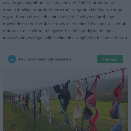
arra, hogy hasonlóan cselekedjenek, és 2000 februárjára az
eredeti 4 helyett már 60 fehérnemű csüngött a kerítésen. Ahogy
egyre többen értesültek a híressé váló látványosságról, úgy
növekedett a melltartók száma is. A következő években a számuk
már az ezret is elérte, az egyszerű kerítés pedig különleges
turistalátványossággá vált és elindult a világhírnév felé vezető úton.