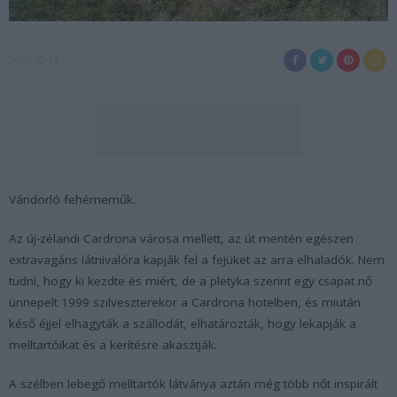
2020-10-13
Vándorló fehérneműk.
Az új-zélandi Cardrona városa mellett, az út mentén egészen
extravagáns látnivalóra kapják fel a fejüket az arra elhaladók. Nem
tudni, hogy ki kezdte és miért, de a pletyka szerint egy csapat nő
ünnepelt 1999 szilveszterekor a Cardrona hotelben, és miután
késő éjjel elhagyták a szállodát, elhatározták, hogy lekapják a
melltartóikat és a kerítésre akasztják.
A szélben lebegő melltartók látványa aztán még több nőt inspirált