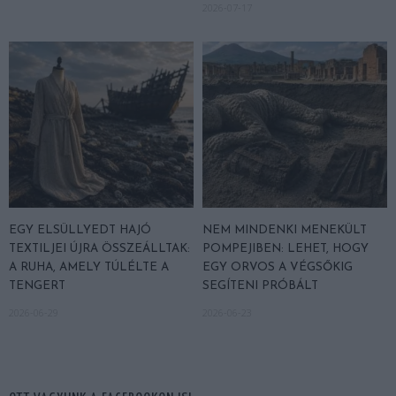
2026-07-17
EGY ELSÜLLYEDT HAJÓ
NEM MINDENKI MENEKÜLT
TEXTILJEI ÚJRA ÖSSZEÁLLTAK:
POMPEJIBEN: LEHET, HOGY
A RUHA, AMELY TÚLÉLTE A
EGY ORVOS A VÉGSŐKIG
TENGERT
SEGÍTENI PRÓBÁLT
2026-06-29
2026-06-23