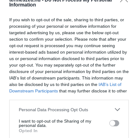
Information
If you wish to opt-out of the sale, sharing to third parties, or
processing of your personal or sensitive information for
targeted advertising by us, please use the below opt-out
section to confirm your selection. Please note that after your
opt-out request is processed you may continue seeing
interest-based ads based on personal information utilized by
us or personal information disclosed to third parties prior to
ELŐZŐ CIKK
your opt-out. You may separately opt-out of the further
disclosure of your personal information by third parties on the
MI LEGYEN AZ ÉV ROVARA 2021-BEN? 3 BECSAPÓS FAJ
IAB’s list of downstream participants. This information may
VERSENYEZ!
also be disclosed by us to third parties on the
IAB’s List of
Downstream Participants
that may further disclose it to other
third parties.
KÖVETKEZŐ CIKK
SZOMORÚ MEMENTÓKÉNT EMELKEDIK A KÖNNYEK FALA A
Please note that this website/app uses one or more Google
Personal Data Processing Opt Outs
GALÁPAGOS-SZIGETEKEN
services and may gather and store information including but
not limited to your visit or usage behaviour. You may click to
I want to opt-out of the Sharing of my
personal data.
grant or deny consent to Google and its third-party tags to
Opted In
use your data for below specified purposes in below Google