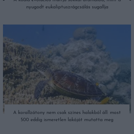
A koala evolúciós múltja sokkal drámaibb, mint a
nyugodt eukaliptuszrágcsálás sugallja
A korallzátony nem csak színes halakból áll: most
500 eddig ismeretlen lakóját mutatta meg