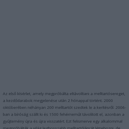
Az első kísérlet, amely megpróbálta eltávolítani a melltartósereget,
a kezdődarabok megjelenése után 2 hónappal történt. 2000
októberében néhányan 200 melltartót szedtek le a kerítésről. 2006-
ban a bíróság szállt ki és 1500 fehérneműt távolított el, azonban a
gyűjtemény újra és újra visszatért. Ezt felismerve egy alkalommal
megpróbálták a világ leghosszabb melltartóláncát létrehozni, de