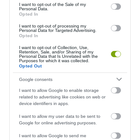
HASONLÓ ÉRDEKESSÉGEK
consent section.
I want to opt-out of the Sale of my
Personal Data.
Opted In
I want to opt-out of processing my
Personal Data for Targeted Advertising.
Opted In
I want to opt-out of Collection, Use,
Retention, Sale, and/or Sharing of my
Personal Data that Is Unrelated with the
Purposes for which it was collected.
Opted Out
Google consents
KIRÁNDULÁS A
KIRÁNDULÁS PANNONHALMA
PANNONHALMI
KÖRNYÉKÉN: TERMÉSZET,
I want to allow Google to enable storage
ARBORÉTUMBA
SZŐLŐ ÉS KOMLÓ
related to advertising like cookies on web or
TALÁLKOZÁSA
device identifiers in apps.
2026-08-04
2026-08-04
I want to allow my user data to be sent to
Google for online advertising purposes.
I want to allow Google to send me