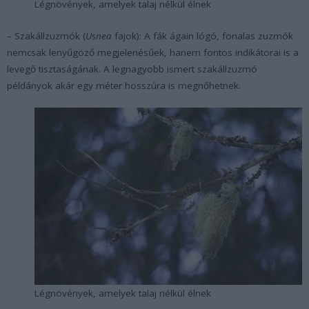
Légnövények, amelyek talaj nélkül élnek
– Szakállzuzmók (
Usnea
fajok): A fák ágain lógó, fonalas zuzmók
nemcsak lenyűgöző megjelenésűek, hanem fontos indikátorai is a
levegő tisztaságának. A legnagyobb ismert szakállzuzmó
példányok akár egy méter hosszúra is megnőhetnek.
Légnövények, amelyek talaj nélkül élnek