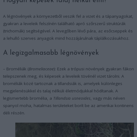
Hogyan képesek talaj nélkül élni?
A légnövények a környezetből veszik fel a vizet és a tápanyagokat,
gyakran a leveleik felszínén található apró szőrszerű struktúrák
(trichomák) segítségével. A levegőben lévő pára, az esőcseppek és
a lehulló szerves anyagok mind hozzájárulnak táplálkozásukhoz.
A legizgalmasabb légnövények
– Broméliák (
Bromeliaceae
): Ezek a trópusi növények gyakran fákon
telepszenek meg, és képesek a leveleik tövénél vizet tárolni. A
broméliák közé tartoznak a tillandsiák is, amelyek különleges
megjelenésükkel és talaj nélküli életmódjukkal hódítanak. A
legismertebb bromélia, a
Tillandsia usneoides
, vagy más néven
spanyol moha, hatalmas területeket borít be az amerikai kontinens
déli részén.