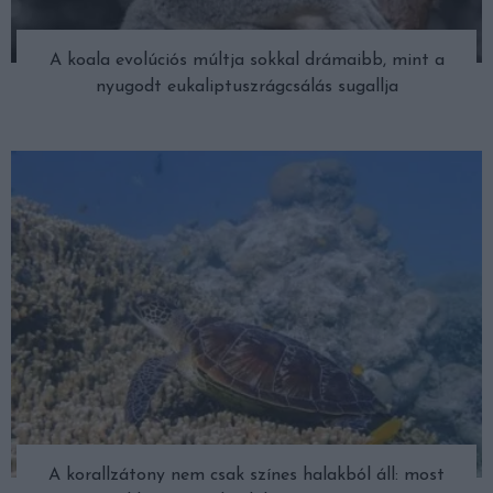
A koala evolúciós múltja sokkal drámaibb, mint a
nyugodt eukaliptuszrágcsálás sugallja
A korallzátony nem csak színes halakból áll: most