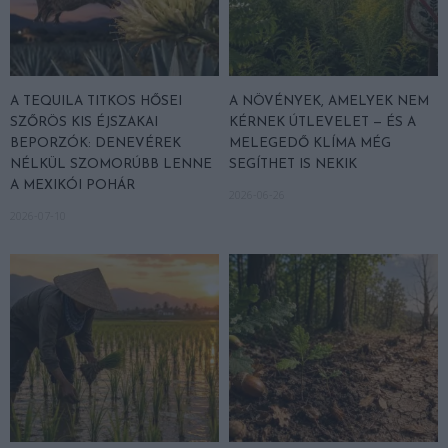
A TEQUILA TITKOS HŐSEI
A NÖVÉNYEK, AMELYEK NEM
SZŐRÖS KIS ÉJSZAKAI
KÉRNEK ÚTLEVELET — ÉS A
BEPORZÓK: DENEVÉREK
MELEGEDŐ KLÍMA MÉG
NÉLKÜL SZOMORÚBB LENNE
SEGÍTHET IS NEKIK
A MEXIKÓI POHÁR
2026-06-26
2026-07-10