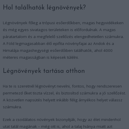
Hol találhatók légnövények?
Légnövények főleg a trópusi esőerdőkben, magas hegyvidékeken
és még egyes sivatagos területeken is előfordulnak. A magas
páratartalom és a megfelelő szellőzés elengedhetetlen számukra.
A Föld legmagasabban élő epifita növényfajai az Andok és a
Himalája magashegységi esőerdőiben találhatók, ahol 4000
méteres magasságban is képesek túlélni.
Légnövények tartása otthon
Ha te is szeretnél légnövényt nevelni, fontos, hogy rendszeresen
permetezd őket tiszta vízzel, és biztosítsd számukra a jó szellőzést.
A közvetlen napsütés helyett inkább félig árnyékos helyet válassz
számukra.
Ezek a csodálatos növények bizonyítják, hogy az élet mindenhol
utat talál magának – még ott is, ahol a talaj hiánya miatt azt