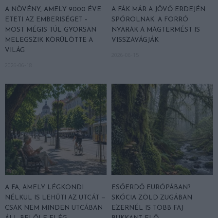
A NÖVÉNY, AMELY 9000 ÉVE
A FÁK MÁR A JÖVŐ ERDEJÉN
ETETI AZ EMBERISÉGET –
SPÓROLNAK: A FORRÓ
MOST MÉGIS TÚL GYORSAN
NYARAK A MAGTERMÉST IS
MELEGSZIK KÖRÜLÖTTE A
VISSZAVÁGJÁK
VILÁG
2026-06-15
2026-06-18
A FA, AMELY LÉGKONDI
ESŐERDŐ EURÓPÁBAN?
NÉLKÜL IS LEHŰTI AZ UTCÁT —
SKÓCIA ZÖLD ZUGÁBAN
CSAK NEM MINDEN UTCÁBAN
EZERNÉL IS TÖBB FAJ