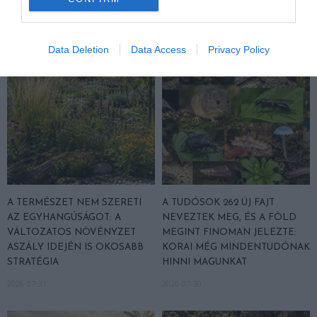
TALÁLKOZÁSA
ALATTA A TERMÉSZETTEL?
2026-08-04
2026-08-03
Data Deletion
Data Access
Privacy Policy
A TERMÉSZET NEM SZERETI
A TUDÓSOK 262 ÚJ FAJT
AZ EGYHANGÚSÁGOT: A
NEVEZTEK MEG, ÉS A FÖLD
VÁLTOZATOS NÖVÉNYZET
MEGINT FINOMAN JELEZTE:
ASZÁLY IDEJÉN IS OKOSABB
KORAI MÉG MINDENTUDÓNAK
STRATÉGIA
HINNI MAGUNKAT
2026-07-31
2026-07-30