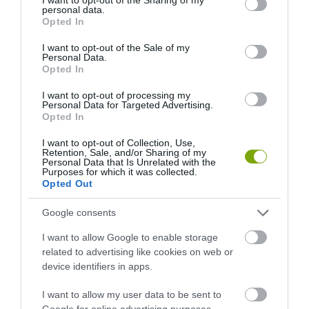
personal data.
grant or deny consent to Google and its third-party tags to
Opted In
use your data for below specified purposes in below Google
consent section.
I want to opt-out of the Sale of my
Personal Data.
Opted In
I want to opt-out of processing my
Personal Data for Targeted Advertising.
Opted In
I want to opt-out of Collection, Use,
Retention, Sale, and/or Sharing of my
Personal Data that Is Unrelated with the
Purposes for which it was collected.
Opted Out
Google consents
ELŐZŐ CIKK
I want to allow Google to enable storage
A FÖLD LEGSZÉLSŐSÉGESEBB HELYEI – TÚLÉLÉS A
related to advertising like cookies on web or
LEGEXTRÉMEBB KÖRNYEZETEKBEN
device identifiers in apps.
I want to allow my user data to be sent to
KÖVETKEZŐ CIKK
Google for online advertising purposes.