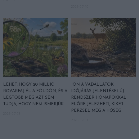
2026-07-10
LEHET, HOGY 20 MILLIÓ
JÖN A VADÁLLATOK
ROVARFAJ ÉL A FÖLDÖN, ÉS A
IDŐJÁRÁS-JELENTÉSE? ÚJ
LEGTÖBB MÉG AZT SEM
RENDSZER HÓNAPOKKAL
TUDJA, HOGY NEM ISMERJÜK
ELŐRE JELEZHETI, KIKET
PERZSEL MEG A HŐSÉG
2026-07-03
2026-07-01