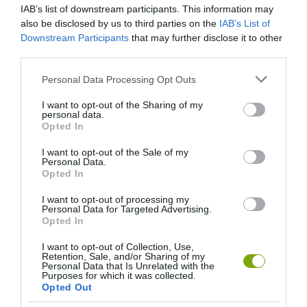
IAB’s list of downstream participants. This information may
also be disclosed by us to third parties on the
IAB’s List of
Downstream Participants
that may further disclose it to other
third parties.
Please note that this website/app uses one or more Google
Personal Data Processing Opt Outs
services and may gather and store information including but
not limited to your visit or usage behaviour. You may click to
I want to opt-out of the Sharing of my
personal data.
grant or deny consent to Google and its third-party tags to
Opted In
use your data for below specified purposes in below Google
A KOALA EVOLÚCIÓS MÚLTJA
A KORALLZÁTONY NEM CSAK
consent section.
I want to opt-out of the Sale of my
SOKKAL DRÁMAIBB, MINT A
SZÍNES HALAKBÓL ÁLL: MOST
Personal Data.
Opted In
NYUGODT
500 EDDIG ISMERETLEN
EUKALIPTUSZRÁGCSÁLÁS
LAKÓJÁT MUTATTA MEG
I want to opt-out of processing my
SUGALLJA
Personal Data for Targeted Advertising.
2026-08-06
Opted In
2026-08-07
I want to opt-out of Collection, Use,
Retention, Sale, and/or Sharing of my
Personal Data that Is Unrelated with the
Purposes for which it was collected.
Opted Out