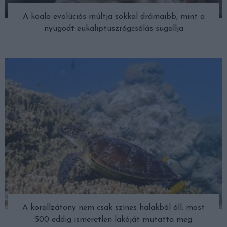
A koala evolúciós múltja sokkal drámaibb, mint a
nyugodt eukaliptuszrágcsálás sugallja
A korallzátony nem csak színes halakból áll: most
500 eddig ismeretlen lakóját mutatta meg