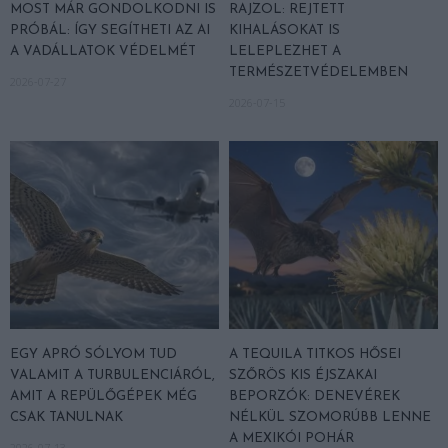
MOST MÁR GONDOLKODNI IS
RAJZOL: REJTETT
PRÓBÁL: ÍGY SEGÍTHETI AZ AI
KIHALÁSOKAT IS
A VADÁLLATOK VÉDELMÉT
LELEPLEZHET A
TERMÉSZETVÉDELEMBEN
2026-07-27
2026-07-15
EGY APRÓ SÓLYOM TUD
A TEQUILA TITKOS HŐSEI
VALAMIT A TURBULENCIÁRÓL,
SZŐRÖS KIS ÉJSZAKAI
AMIT A REPÜLŐGÉPEK MÉG
BEPORZÓK: DENEVÉREK
CSAK TANULNAK
NÉLKÜL SZOMORÚBB LENNE
A MEXIKÓI POHÁR
2026-07-13