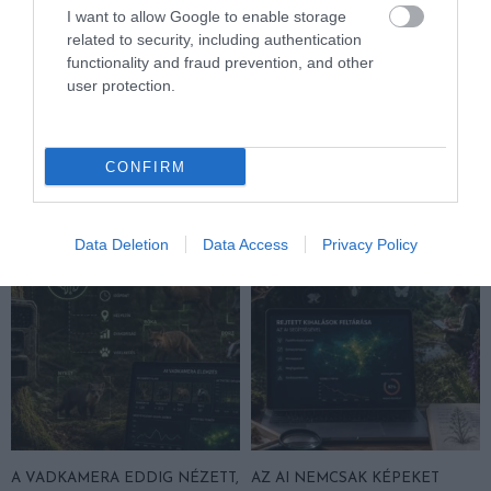
I want to allow Google to enable storage
related to security, including authentication
functionality and fraud prevention, and other
A TUDÓSOK 262 ÚJ FAJT
ÖTVEN ÉVIG ROSSZ NÉVEN
user protection.
NEVEZTEK MEG, ÉS A FÖLD
LAPULT EGY KARDFOGÚ
MEGINT FINOMAN JELEZTE:
MACSKA LELETE – AZTÁN
KORAI MÉG MINDENTUDÓNAK
VALAKI VÉGRE RÁNÉZETT
CONFIRM
HINNI MAGUNKAT
RENDESEN
2026-07-30
2026-07-28
Data Deletion
Data Access
Privacy Policy
A VADKAMERA EDDIG NÉZETT,
AZ AI NEMCSAK KÉPEKET