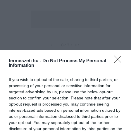
ELŐZŐ CIKK
FURA, TOJÁS ALAKÚ, VADMEGFIGYELŐ SEGÍTSÉGÉVEL
termeszeti.hu -
Do Not Process My Personal
LESHETJÜK MEG AZ ÉLŐVILÁGOT
Information
KÖVETKEZŐ CIKK
If you wish to opt-out of the sale, sharing to third parties, or
processing of your personal or sensitive information for
KEZDŐDIK A KÖZPONTI SZÚNYOGGYÉRÍTÉS – EZT KELL
targeted advertising by us, please use the below opt-out
TUDNUNK NEKÜNK, LAKOSOKNAK!
section to confirm your selection. Please note that after your
opt-out request is processed you may continue seeing
interest-based ads based on personal information utilized by
us or personal information disclosed to third parties prior to
HASONLÓ ÉRDEKESSÉGEK
your opt-out. You may separately opt-out of the further
disclosure of your personal information by third parties on the