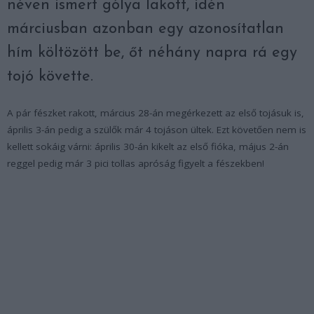
néven ismert gólya lakott, idén
márciusban azonban egy azonosítatlan
hím költözött be, őt néhány napra rá egy
tojó követte.
A pár fészket rakott, március 28-án megérkezett az első tojásuk is,
április 3-án pedig a szülők már 4 tojáson ültek. Ezt követően nem is
kellett sokáig várni: április 30-án kikelt az első fióka, május 2-án
reggel pedig már 3 pici tollas apróság figyelt a fészekben!