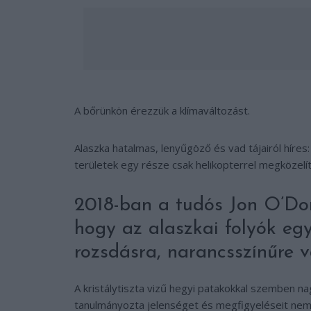
A bőrünkön érezzük a klímaváltozást.
Alaszka hatalmas, lenyűgöző és vad tájairól híres
területek egy része csak helikopterrel megközelít
2018-ban a tudós Jon O’Don
hogy az alaszkai folyók eg
rozsdásra, narancsszínűre vá
A kristálytiszta vizű hegyi patakokkal szemben n
tanulmányozta jelenséget és megfigyeléseit ne