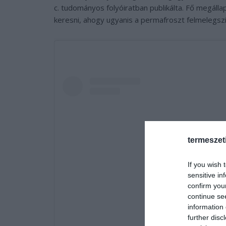
c. tudományos folyóiratban publikálta. Fő megállap
keresni, ahogy ugyanis a permafroszt felmelegszi
termeszet
If you wish 
sensitive in
confirm you
continue se
information 
further disc