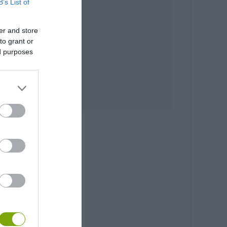
B’s List of
er and store
to grant or
ed purposes