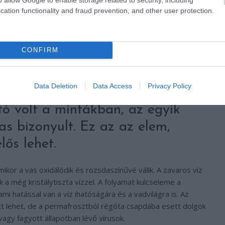
ött és az űrből is látható. Minél nagyobb területeket
cation functionality and fraud prevention, and other user protection.
ot fedeztek fel. A narancsra váltott folyókban gondot
s, hogy a fura szín és összetétel visszatartja a halakat a
kba.
CONFIRM
y vasat, cinket, nikkelt, rezet és kadmiumot tartalmaz. Sok
, 2.3 értékkel (a normál 8-as értékhez képest).
Data Deletion
Data Access
Privacy Policy
ó volt a mintákban, az egyik
s bizonyult. Ez az az elem,
lős lehet.
mikor a vas oxidálódik és rozsdaszínűvé válik. A zavaros víz
 a még kristálytiszta vízzel. A folyamat kulcseleme a
mi hatással van a víz ihatóságára és a vadvilágra is. Az
tt lehet, de a permafrosztból régóta csapdába esett dolgok
vagy fagyott állapotban lévő vírusok.