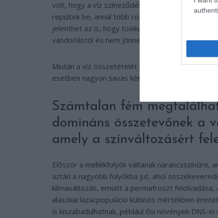
volt, hogy a víz színeződése még 2008-ban kezdőd
authenti
repültek be, annál több rozsdaszínű folyót, patak
jelenthet az is, hogy toxikussá válik a víz, de az i
vándorlástól és nem jönnek fel ívni ezekbe a folyó
Miután a víz összetételét elemezték, kiderült, hog
esetben nagyon savas kémhatásúak voltak a minták
Számtalan fém megtalálhat
domináns összetevőnek a va
amely a színváltozásért fele
Először a mellékfolyók váltanak narancsszínűre, a
aztán a nagyobb folyókba jut, ahol összekeveredik
klímaváltozás, emiatt a permafroszt felolvadása, a
alaszkai lazacpopuláció különös mértékben érinte
is kiszabadulhatnak, például ősi növények DNS-ei 