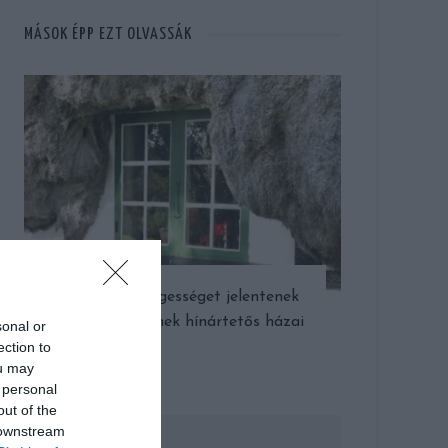
MÁSOK ÉPP EZT OLVASSÁK
Igazi különlegességet jelentenek
Læsø-szigetének hínártetős házai
sonal or
ection to
ou may
 personal
out of the
 downstream