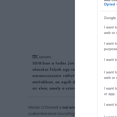
Opted 
Google 
I want t
web or d
I want t
purpose
Contents
I want 
2018-ban a tudós Jon O’Donnell meglepődve
alaszkai folyók egy részének vize zavarosa
I want t
narancsszínűre váltott.
Számtalan fém megt
web or d
mintákban, az egyik domináns összetevőnek
I want t
az elem, amely a színváltozásért felelős leh
or app.
I want t
Miután O’Donnell a
narancsszínű folyamokat
és
szakembereivel összefogva kezdte a vízmintákat 
I want t