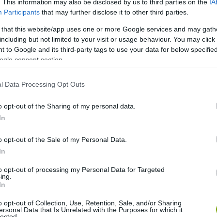
. This information may also be disclosed by us to third parties on the
IA
Participants
that may further disclose it to other third parties.
 that this website/app uses one or more Google services and may gath
including but not limited to your visit or usage behaviour. You may click 
 to Google and its third-party tags to use your data for below specifi
ogle consent section.
l Data Processing Opt Outs
o opt-out of the Sharing of my personal data.
In
o opt-out of the Sale of my Personal Data.
In
al megosztott bejegyzés
to opt-out of processing my Personal Data for Targeted
ing.
In
o opt-out of Collection, Use, Retention, Sale, and/or Sharing
ersonal Data that Is Unrelated with the Purposes for which it
lected.