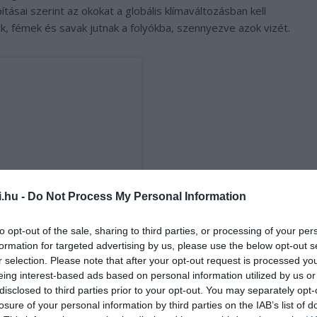
ításai szerint az okokat a globális klímaváltozásban kell
k, fémek és savak jutnak a folyókba, szennyezve azok vizét.
i.hu -
Do Not Process My Personal Information
to opt-out of the sale, sharing to third parties, or processing of your per
formation for targeted advertising by us, please use the below opt-out s
r selection. Please note that after your opt-out request is processed y
eing interest-based ads based on personal information utilized by us or
disclosed to third parties prior to your opt-out. You may separately opt-
losure of your personal information by third parties on the IAB’s list of