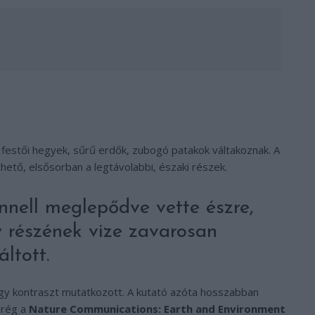
: festői hegyek, sűrű erdők, zubogó patakok váltakoznak. A
hető, elsősorban a legtávolabbi, északi részek.
nell meglepődve vette észre,
y részének vize zavarosan
ltott.
agy kontraszt mutatkozott. A kutató azóta hosszabban
mrég a
Nature Communications: Earth and Environment