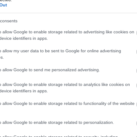
Out
consents
o allow Google to enable storage related to advertising like cookies on
evice identifiers in apps.
o allow my user data to be sent to Google for online advertising
s.
to allow Google to send me personalized advertising.
 vette észre, hogy az
n rozsdásra,
o allow Google to enable storage related to analytics like cookies on
alálható volt a
evice identifiers in apps.
 a vas bizonyult. Ez az
o allow Google to enable storage related to functionality of the website
et.
o allow Google to enable storage related to personalization.
zlelte még 2018-ban, több intézmény kutatóival,
elemezni. A műholdas felvételek alapján feltételezhető
o allow Google to enable storage related to security, including