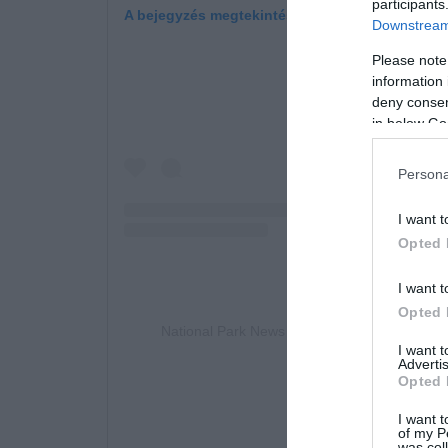
participants
A bejegyzés megtekintése az Instagramon
Downstream 
Please note
information 
deny consent
in below Go
Persona
I want t
Opted 
I want t
Opted 
National Park News (@nationalparknews) ált
I want 
Advertis
Opted 
I want t
of my P
was col