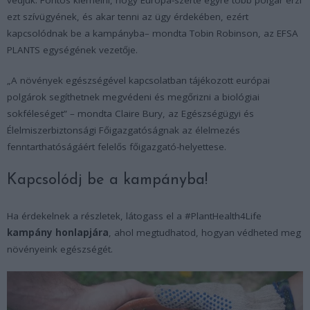
ezt szívügyének, és akar tenni az ügy érdekében, ezért
kapcsolódnak be a kampányba
– mondta Tobin Robinson, az EFSA
PLANTS egységének vezetője.
„
A növények egészségével kapcsolatban tájékozott európai
polgárok segíthetnek megvédeni és megőrizni a biológiai
sokféleséget
” – mondta Claire Bury, az Egészségügyi és
Élelmiszerbiztonsági Főigazgatóságnak az élelmezés
fenntarthatóságáért felelős főigazgató-helyettese.
Kapcsolódj be a kampányba!
Ha érdekelnek a részletek, látogass el a #PlantHealth4Life
kampány honlapjára
, ahol megtudhatod, hogyan védheted meg
növényeink egészségét.