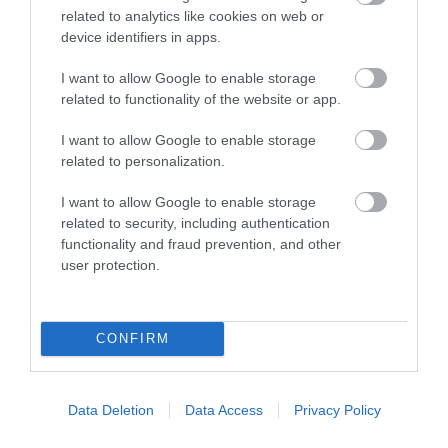
related to analytics like cookies on web or
device identifiers in apps.
I want to allow Google to enable storage
related to functionality of the website or app.
ELŐZŐ CIKK
MADRID STADIONJA ALATT EGY 4 SZINTES ÜVEGHÁZBAN
I want to allow Google to enable storage
ÁPOLJÁK A FUTBALLPÁLYA TÖKÉLETES GYEPÉT
related to personalization.
I want to allow Google to enable storage
KÖVETKEZŐ CIKK
related to security, including authentication
functionality and fraud prevention, and other
MÁR AZ ŰRBŐL IS LÁTHATÓ, HOGY NARANCSSÁRGÁRA
user protection.
SZÍNEZŐDNEK ALASZKA FOLYÓI
CONFIRM
HASONLÓ ÉRDEKESSÉGEK
Data Deletion
Data Access
Privacy Policy