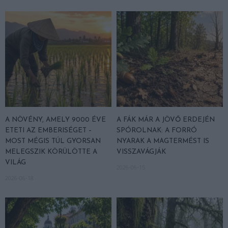
A NÖVÉNY, AMELY 9000 ÉVE
A FÁK MÁR A JÖVŐ ERDEJÉN
ETETI AZ EMBERISÉGET –
SPÓROLNAK: A FORRÓ
MOST MÉGIS TÚL GYORSAN
NYARAK A MAGTERMÉST IS
MELEGSZIK KÖRÜLÖTTE A
VISSZAVÁGJÁK
VILÁG
2026-06-15
2026-06-18