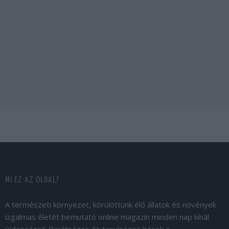
MI EZ AZ OLDAL?
A természeti környezet, körülöttünk élő állatok és növények
izgalmas életét bemutató online magazin minden nap kínál
újdonságot. Barátságos és tanulságos írások a