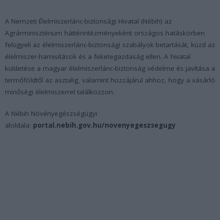
A Nemzeti Élelmiszerlánc-biztonsági Hivatal (Nébih) az
Agrárminisztérium háttérintézményeként országos hatáskörben
felügyeli az élelmiszerlánc-biztonsági szabályok betartását, küzd az
élelmiszer-hamisítások és a feketegazdaság ellen. A hivatal
küldetése a magyar élelmiszerlánc-biztonság védelme és javítása a
termőföldtől az asztalig, valamint hozzájárul ahhoz, hogy a vásárló
minőségi élelmiszerrel találkozzon.
A Nébih Növényegészségügyi
aloldala:
portal.nebih.gov.hu/novenyegeszsegugy