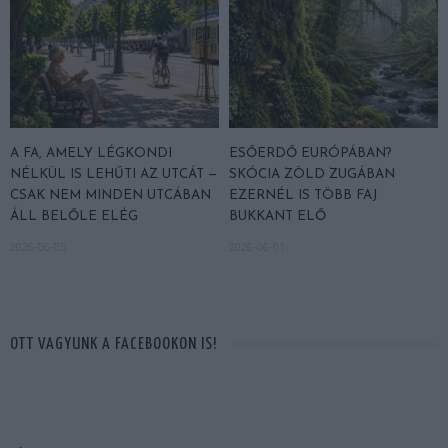
A FA, AMELY LÉGKONDI
ESŐERDŐ EURÓPÁBAN?
NÉLKÜL IS LEHŰTI AZ UTCÁT —
SKÓCIA ZÖLD ZUGÁBAN
CSAK NEM MINDEN UTCÁBAN
EZERNÉL IS TÖBB FAJ
ÁLL BELŐLE ELÉG
BUKKANT ELŐ
2026-06-05
2026-06-01
OTT VAGYUNK A FACEBOOKON IS!