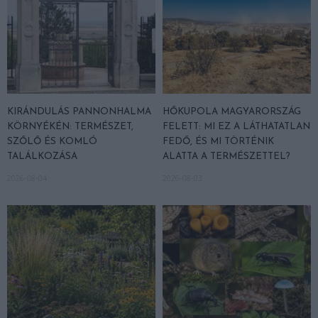
KIRÁNDULÁS PANNONHALMA
HŐKUPOLA MAGYARORSZÁG
KÖRNYÉKÉN: TERMÉSZET,
FELETT: MI EZ A LÁTHATATLAN
SZŐLŐ ÉS KOMLÓ
FEDŐ, ÉS MI TÖRTÉNIK
TALÁLKOZÁSA
ALATTA A TERMÉSZETTEL?
2026-08-04
2026-08-03