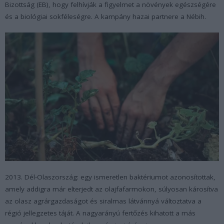
Bizottság (EB), hogy felhívják a figyelmet a növények egészségére
és a biológiai sokféleségre. A kampány hazai partnere a Nébih.
2013. Dél-Olaszország: egy ismeretlen baktériumot azonosítottak,
amely addigra már elterjedt az olajfafarmokon, súlyosan károsítva
az olasz agrárgazdaságot és siralmas látvánnyá változtatva a
régió jellegzetes táját. A nagyarányú fertőzés kihatott a más