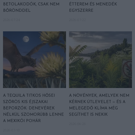
BETOLAKODÓK, CSAK NEM
ÉTTEREM ÉS MENEDÉK
BŐRÖNDDEL
EGYSZERRE
2026-07-24
2026-07-22
A TEQUILA TITKOS HŐSEI
A NÖVÉNYEK, AMELYEK NEM
SZŐRÖS KIS ÉJSZAKAI
KÉRNEK ÚTLEVELET — ÉS A
BEPORZÓK: DENEVÉREK
MELEGEDŐ KLÍMA MÉG
NÉLKÜL SZOMORÚBB LENNE
SEGÍTHET IS NEKIK
A MEXIKÓI POHÁR
2026-06-26
2026-07-10