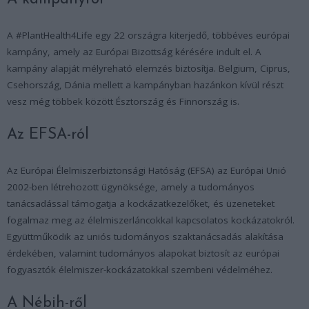
A #PlantHealth4Life egy 22 országra kiterjedő, többéves európai
kampány, amely az Európai Bizottság kérésére indult el. A
kampány alapját mélyreható elemzés biztosítja. Belgium, Ciprus,
Csehország, Dánia mellett a kampányban hazánkon kívül részt
vesz még többek között Észtország és Finnország is.
Az EFSA-ról
Az Európai Élelmiszerbiztonsági Hatóság (EFSA) az Európai Unió
2002-ben létrehozott ügynöksége, amely a tudományos
tanácsadással támogatja a kockázatkezelőket, és üzeneteket
fogalmaz meg az élelmiszerláncokkal kapcsolatos kockázatokról.
Együttműködik az uniós tudományos szaktanácsadás alakítása
érdekében, valamint tudományos alapokat biztosít az európai
fogyasztók élelmiszer-kockázatokkal szembeni védelméhez.
A Nébih-ről