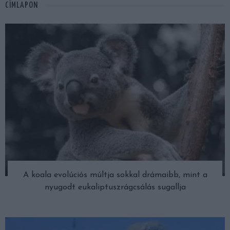
CÍMLAPON
A koala evolúciós múltja sokkal drámaibb, mint a
nyugodt eukaliptuszrágcsálás sugallja