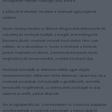
országokban kapható olajbogyó piaci árára is.
A példa jól érzékelteti, mit jelent a növények egészségének
védelme.
Hiszen növényi eredetű az általunk elfogyasztott élelmiszerek 80
százaléka és növények tisztítják a levegőt, amit belélegzünk.
Bármerre járunk, növények vesznek körül minket. Nem csak
vidéken, de a városokban is, hiszen a növények a közterek,
parkok meghatározó elemei, a természeti környezet részei,
meghatározzák környezetünket, a minket körülvevő tájat.
Növények biztosítják az élelmiszer-ellátás egyik alapját:
növénytermesztés nélkül nem lenne élelmiszer, takarmány. Ha a
növények pusztulnak, befolyásolják a gazdálkodók, termelők,
kereskedők megélhetését, az élelmiszerek minőségét és árát,
valamint az erdők, parkok állapotát.
Ám az éghajlatváltozás, a kereskedelem és a turizmus alapjaiban
veszélyeztethetik a növények egészségét: a messzi tájakról