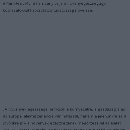
#PlantHealth4Life kampány célja a növényegészségügyi
kockázatokkal kapcsolatos tudatosság növelése.
„
A növények egészsége nemcsak a környezetre, a gazdaságra és
az európai élelmiszerláncra van hatással, hanem a jelenünkre és a
jövőnkre is – a növények egészségének megőrzésével az életet
védjük. Fontos kiemelni, hogy Európa-szerte egyre több polgár érzi