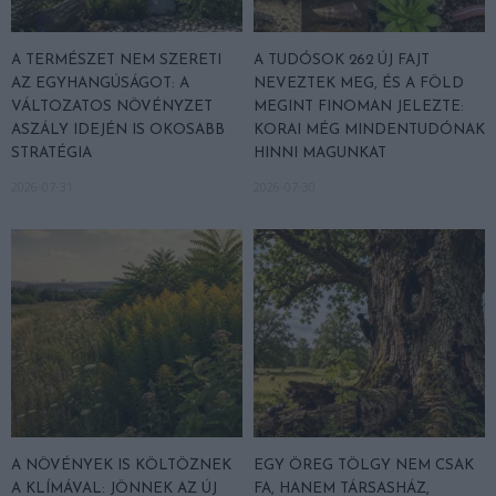
A TERMÉSZET NEM SZERETI
A TUDÓSOK 262 ÚJ FAJT
AZ EGYHANGÚSÁGOT: A
NEVEZTEK MEG, ÉS A FÖLD
VÁLTOZATOS NÖVÉNYZET
MEGINT FINOMAN JELEZTE:
ASZÁLY IDEJÉN IS OKOSABB
KORAI MÉG MINDENTUDÓNAK
STRATÉGIA
HINNI MAGUNKAT
2026-07-31
2026-07-30
A NÖVÉNYEK IS KÖLTÖZNEK
EGY ÖREG TÖLGY NEM CSAK
A KLÍMÁVAL: JÖNNEK AZ ÚJ
FA, HANEM TÁRSASHÁZ,