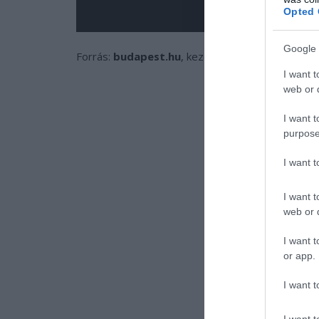
Opted 
Google 
Forrás:
budapest.hu
, kezdőkép: Máthé Zoltán/
I want t
web or d
I want t
purpose
I want 
I want t
web or d
I want t
or app.
I want t
I want t