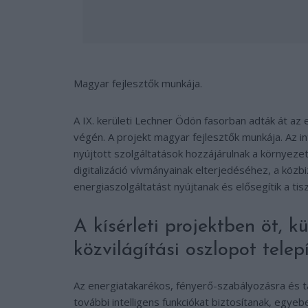
Magyar fejlesztők munkája.
A IX. kerületi Lechner Ödön fasorban adták át az 
végén. A projekt magyar fejlesztők munkája. Az int
nyújtott szolgáltatások hozzájárulnak a környez
digitalizáció vívmányainak elterjedéséhez, a köz
energiaszolgáltatást nyújtanak és elősegítik a tis
A kísérleti projektben öt, 
közvilágítási oszlopot telep
Az energiatakarékos, fényerő-szabályozásra és t
további intelligens funkciókat biztosítanak, egyebe