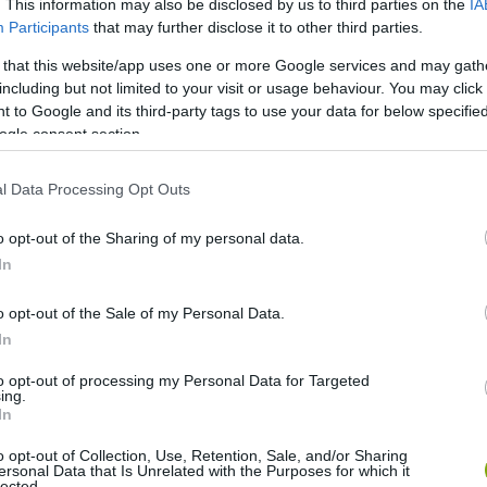
. This information may also be disclosed by us to third parties on the
IA
Participants
that may further disclose it to other third parties.
s Város) koncepció kapcsán főként a főváros élhetőségére,
 that this website/app uses one or more Google services and may gath
jekt is hozzájárul ahhoz, hogy Budapest az okos városi
including but not limited to your visit or usage behaviour. You may click 
 to Google and its third-party tags to use your data for below specifi
ogle consent section.
l Data Processing Opt Outs
okososzlopok.mp4?_=1
o opt-out of the Sharing of my personal data.
In
o opt-out of the Sale of my Personal Data.
In
to opt-out of processing my Personal Data for Targeted
ing.
In
o opt-out of Collection, Use, Retention, Sale, and/or Sharing
ersonal Data that Is Unrelated with the Purposes for which it
lected.