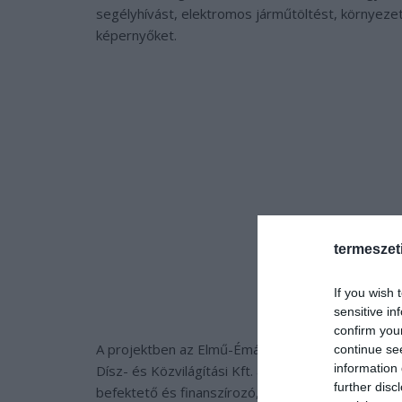
segélyhívást, elektromos járműtöltést, környez
képernyőket.
termeszet
If you wish 
sensitive in
confirm you
A projektben az Elmű-Émász ötletgazdaként, befe
continue se
information 
Dísz- és Közvilágítási Kft. a felállított oszlopok
further disc
befektető és finanszírozó, a Hofeka cég az oszlo