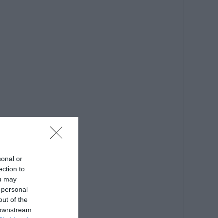
sonal or
ection to
ou may
 personal
out of the
 downstream