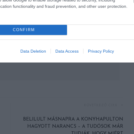
cation functionality and fraud prevention, and other user protection.
CONFIRM
Data Deletion
Data Access
Privacy Policy
KÖVETKEZŐ CIKK
BELILULT MÁSNAPRA A KONYHAPULTON
HAGYOTT NARANCS – A TUDÓSOK MÁR
TUDJÁK, HOGY MIÉRT