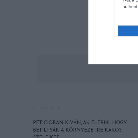
authenti
ELŐZŐ CIKK
PETÍCIÓBAN KÍVÁNJÁK ELÉRNI, HOGY
BETILTSÁK A KÖRNYEZETRE KÁROS
SZELFIKET