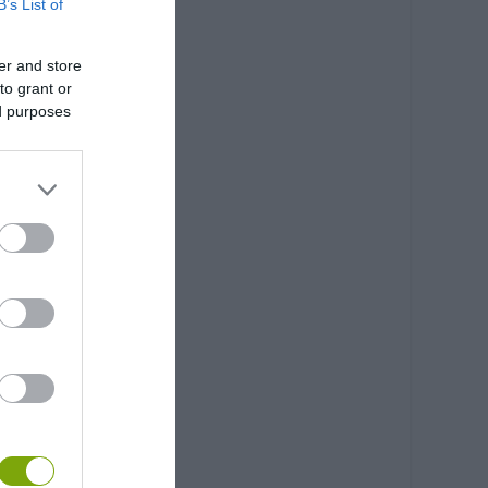
B’s List of
er and store
to grant or
ed purposes