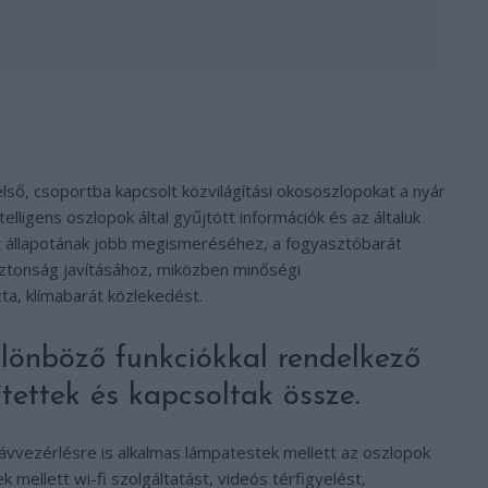
első, csoportba kapcsolt közvilágítási okososzlopokat a nyár
elligens oszlopok által gyűjtött információk és az általuk
et állapotának jobb megismeréséhez, a fogyasztóbarát
biztonság javításához, miközben minőségi
zta, klímabarát közlekedést.
különböző funkciókkal rendelkező
ítettek és kapcsoltak össze.
ávvezérlésre is alkalmas lámpatestek mellett az oszlopok
k mellett wi-fi szolgáltatást, videós térfigyelést,