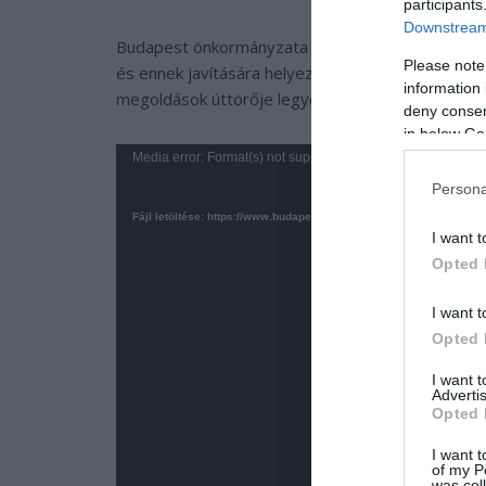
participants
Downstream 
Budapest önkormányzata a Smart City (Intelligen
Please note
és ennek javítására helyezi a hangsúlyt. Ez a pro
information 
megoldások úttörője legyen.
deny consent
in below Go
Videólejátszó
Media error: Format(s) not supported or source(s) not found
Persona
Fájl letöltése: https://www.budapestvideo.hu/attachments/1768_
I want t
Opted 
I want t
Opted 
I want 
Advertis
Opted 
I want t
of my P
was col