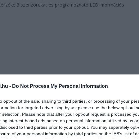
etérzékelő szenzorokat és programozható LED információs
i.hu -
Do Not Process My Personal Information
to opt-out of the sale, sharing to third parties, or processing of your per
formation for targeted advertising by us, please use the below opt-out s
r selection. Please note that after your opt-out request is processed y
ktetőként és fővállalkozóként vesz részt, a BDK Budapesti
eing interest-based ads based on personal information utilized by us or
disclosed to third parties prior to your opt-out. You may separately opt-
 tulajdonosaként és a közvilágítás üzemeltetőjeként szintén
losure of your personal information by third parties on the IAB’s list of
pok gyártója, a NETvisor pedig a rendszerintegrátor.