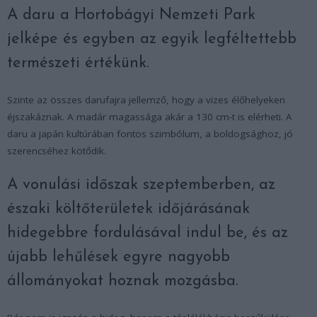
A daru a Hortobágyi Nemzeti Park
jelképe és egyben az egyik legféltettebb
természeti értékünk.
Szinte az összes darufajra jellemző, hogy a vizes élőhelyeken
éjszakáznak. A madár magassága akár a 130 cm-t is elérheti. A
daru a japán kultúrában fontos szimbólum, a boldogsághoz, jó
szerencséhez kötődik.
A vonulási időszak szeptemberben, az
északi költőterületek időjárásának
hidegebbre fordulásával indul be, és az
újabb lehűlések egyre nagyobb
állományokat hoznak mozgásba.