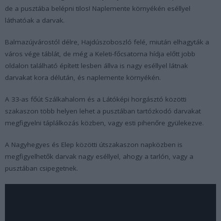
de a pusztába belépni tilos! Naplemente környékén eséllyel
láthatóak a darvak.
Balmazújvárostól délre, Hajdúszoboszló felé, miután elhagyták a
város vége táblát, de még a Keleti-főcsatorna hídja előtt jobb
oldalon található épített lesben állva is nagy eséllyel látnak
darvakat kora délután, és naplemente környékén.
A 33-as főút Szálkahalom és a Látóképi horgásztó közötti
szakaszon több helyen lehet a pusztában tartózkodó darvakat
megfigyelni táplálkozás közben, vagy esti pihenőre gyülekezve.
A Nagyhegyes és Elep közötti útszakaszon napközben is
megfigyelhetők darvak nagy eséllyel, ahogy a tarlón, vagy a
pusztában csipegetnek.