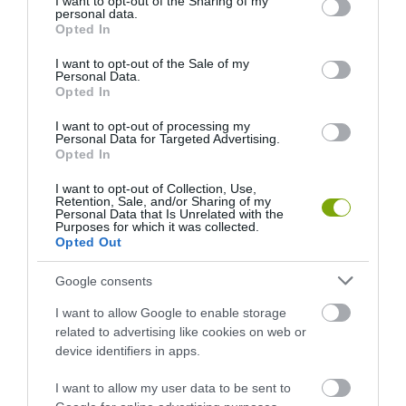
not limited to your visit or usage behaviour. You may click to
I want to opt-out of the Sharing of my
personal data.
grant or deny consent to Google and its third-party tags to
Opted In
use your data for below specified purposes in below Google
consent section.
I want to opt-out of the Sale of my
Personal Data.
Opted In
I want to opt-out of processing my
Personal Data for Targeted Advertising.
Opted In
I want to opt-out of Collection, Use,
Retention, Sale, and/or Sharing of my
Personal Data that Is Unrelated with the
Purposes for which it was collected.
ELŐZŐ CIKK
Opted Out
A VILÁGÍTÓTORONY GONDNOKA FELFEDEZETT EGY ÚJ
MADÁRFAJT, MAJD A MACSKÁJA KIIRTOTTA AZT A FÖLDRŐL
Google consents
I want to allow Google to enable storage
KÖVETKEZŐ CIKK
related to advertising like cookies on web or
device identifiers in apps.
ILYEN VOLT A KIS AMERIKA: 60 ÉVVEL EZELŐTT A
LEGSZEGÉNYEBBEK MÉG BARLANGLAKÁSOKBAN ÉLTEK A
I want to allow my user data to be sent to
BÜKKALJÁN