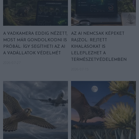
A VADKAMERA EDDIG NÉZETT,
AZ AI NEMCSAK KÉPEKET
MOST MÁR GONDOLKODNI IS
RAJZOL: REJTETT
PRÓBÁL: ÍGY SEGÍTHETI AZ AI
KIHALÁSOKAT IS
A VADÁLLATOK VÉDELMÉT
LELEPLEZHET A
TERMÉSZETVÉDELEMBEN
2026-07-27
2026-07-15