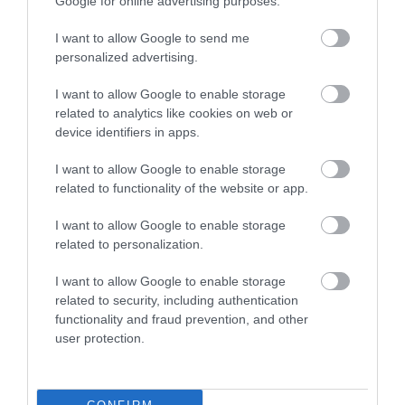
Google for online advertising purposes.
I want to allow Google to send me
personalized advertising.
HASONLÓ ÉRDEKESSÉGEK
I want to allow Google to enable storage
related to analytics like cookies on web or
device identifiers in apps.
I want to allow Google to enable storage
related to functionality of the website or app.
I want to allow Google to enable storage
related to personalization.
I want to allow Google to enable storage
related to security, including authentication
A KOALA EVOLÚCIÓS MÚLTJA
A KORALLZÁTONY NEM CSAK
functionality and fraud prevention, and other
SOKKAL DRÁMAIBB, MINT A
SZÍNES HALAKBÓL ÁLL: MOST
user protection.
NYUGODT
500 EDDIG ISMERETLEN
EUKALIPTUSZRÁGCSÁLÁS
LAKÓJÁT MUTATTA MEG
SUGALLJA
2026-08-06
2026-08-07