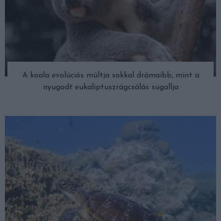
A koala evolúciós múltja sokkal drámaibb, mint a
nyugodt eukaliptuszrágcsálás sugallja