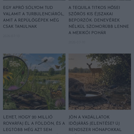
EGY APRÓ SÓLYOM TUD
A TEQUILA TITKOS HŐSEI
VALAMIT A TURBULENCIÁRÓL,
SZŐRÖS KIS ÉJSZAKAI
AMIT A REPÜLŐGÉPEK MÉG
BEPORZÓK: DENEVÉREK
CSAK TANULNAK
NÉLKÜL SZOMORÚBB LENNE
A MEXIKÓI POHÁR
2026-07-13
2026-07-10
LEHET, HOGY 20 MILLIÓ
JÖN A VADÁLLATOK
ROVARFAJ ÉL A FÖLDÖN, ÉS A
IDŐJÁRÁS-JELENTÉSE? ÚJ
LEGTÖBB MÉG AZT SEM
RENDSZER HÓNAPOKKAL