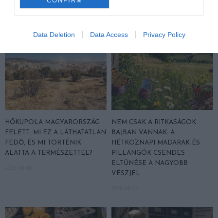
CONFIRM
Data Deletion
Data Access
Privacy Policy
HŐKUPOLA MAGYARORSZÁG
NEM CSAK A RITKASÁGOK
FELETT: MI EZ A LÁTHATATLAN
BAJBAN VANNAK: A
FEDŐ, ÉS MI TÖRTÉNIK
HÉTKÖZNAPI MADARAK ÉS
ALATTA A TERMÉSZETTEL?
PILLANGÓK CSENDES
ELTŰNÉSE A NAGYOBB
2026-08-03
VÉSZJEL
2026-08-03