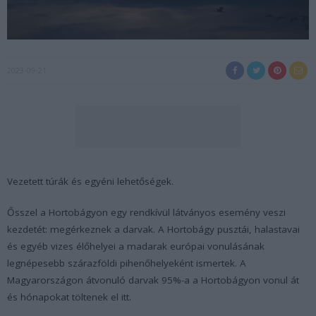
2023-09-21
Vezetett túrák és egyéni lehetőségek.
Ősszel a Hortobágyon egy rendkívül látványos esemény veszi
kezdetét: megérkeznek a darvak. A Hortobágy pusztái, halastavai
és egyéb vizes élőhelyei a madarak európai vonulásának
legnépesebb szárazföldi pihenőhelyeként ismertek. A
Magyarországon átvonuló darvak 95%-a a Hortobágyon vonul át
és hónapokat töltenek el itt.