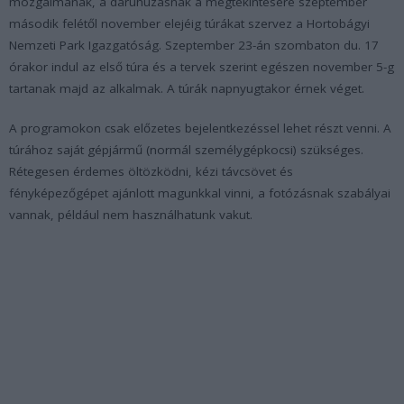
mozgalmának, a daruhúzásnak a megtekintésére szeptember
második felétől november elejéig túrákat szervez a Hortobágyi
Nemzeti Park Igazgatóság. Szeptember 23-án szombaton du. 17
órakor indul az első túra és a tervek szerint egészen november 5-g
tartanak majd az alkalmak. A túrák napnyugtakor érnek véget.
A programokon csak előzetes bejelentkezéssel lehet részt venni. A
túrához saját gépjármű (normál személygépkocsi) szükséges.
Rétegesen érdemes öltözködni, kézi távcsövet és
fényképezőgépet ajánlott magunkkal vinni, a fotózásnak szabályai
vannak, például nem használhatunk vakut.