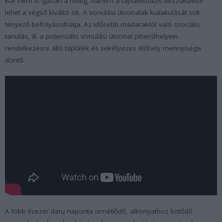
Bár nem is igazán a hideg, hanem a táplálékbázis beszűkülése
lehet a végső kiváltó ok. A vonulási útvonalak kialakulását sok
tényező befolyásolhatja. Az idősebb madaraktól való szociális
tanulás, ill. a potenciális vonulási útvonal pihenőhelyein
rendelkezésre álló táplálék és sekélyvizes élőhely mennyisége
döntő.
A több tízezer daru naponta ismétlődő, alkonyathoz kötődő