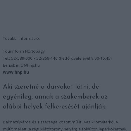
További információ:
Tourinform Hortobágy
Tel.: 52/589-000 • 52/369-140 (hétfő kivételével 9.00-15.45)
E-mail: info@hnp.hu
www.hnp.hu
Aki szeretné a darvakat látni, de
egyénileg, annak a szakemberek az
alábbi helyek felkeresését ajánlják:
Balmazújváros és Tiszacsege között műút 3-as kilométerkő: A
műút mellett (a régi kilátótorony helyén) a földúton leparkolhatnak,