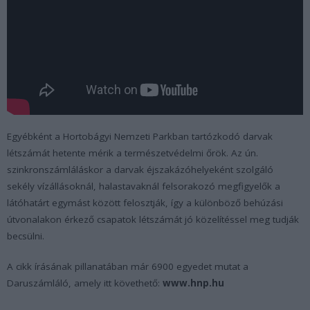
Egyébként a Hortobágyi Nemzeti Parkban tartózkodó darvak
létszámát hetente mérik a természetvédelmi őrök. Az ún.
szinkronszámláláskor a darvak éjszakázóhelyeként szolgáló
sekély vízállásoknál, halastavaknál felsorakozó megfigyelők a
látóhatárt egymást között felosztják, így a különböző behúzási
útvonalakon érkező csapatok létszámát jó közelítéssel meg tudják
becsülni.
A cikk írásának pillanatában már 6900 egyedet mutat a
Daruszámláló, amely itt követhető:
www.hnp.hu