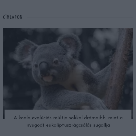
CÍMLAPON
A koala evolúciós múltja sokkal drámaibb, mint a
nyugodt eukaliptuszrágcsálás sugallja