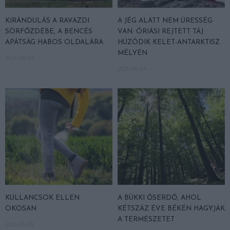
KIRÁNDULÁS A RAVAZDI
A JÉG ALATT NEM ÜRESSÉG
SÖRFŐZDÉBE, A BENCÉS
VAN: ÓRIÁSI REJTETT TÁJ
APÁTSÁG HABOS OLDALÁRA
HÚZÓDIK KELET-ANTARKTISZ
MÉLYÉN
2026-08-04
2026-06-24
KULLANCSOK ELLEN
A BÜKKI ŐSERDŐ, AHOL
OKOSAN
KÉTSZÁZ ÉVE BÉKÉN HAGYJÁK
A TERMÉSZETET
2026-06-08