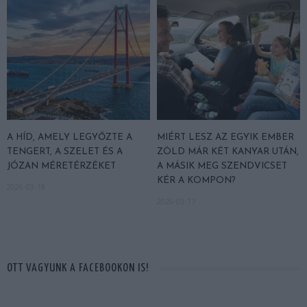
A HÍD, AMELY LEGYŐZTE A
MIÉRT LESZ AZ EGYIK EMBER
TENGERT, A SZELET ÉS A
ZÖLD MÁR KÉT KANYAR UTÁN,
JÓZAN MÉRETÉRZÉKET
A MÁSIK MEG SZENDVICSET
KÉR A KOMPON?
2026-03-18
2026-03-17
OTT VAGYUNK A FACEBOOKON IS!