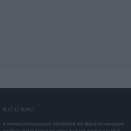
MI EZ AZ OLDAL?
A természeti környezet, körülöttünk élő állatok és növények
izgalmas életét bemutató online magazin minden nap kínál