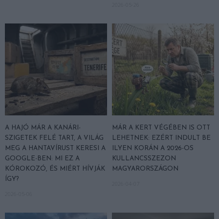
2026-05-26
A HAJÓ MÁR A KANÁRI-
MÁR A KERT VÉGÉBEN IS OTT
SZIGETEK FELÉ TART, A VILÁG
LEHETNEK: EZÉRT INDULT BE
MEG A HANTAVÍRUST KERESI A
ILYEN KORÁN A 2026-OS
GOOGLE-BEN: MI EZ A
KULLANCSSZEZON
KÓROKOZÓ, ÉS MIÉRT HÍVJÁK
MAGYARORSZÁGON
ÍGY?
2026-04-07
2026-05-06