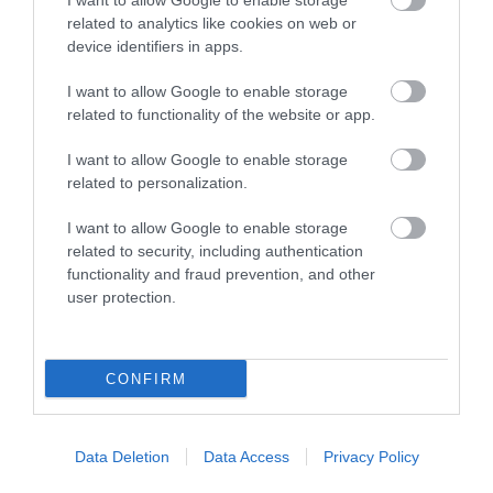
I want to allow Google to enable storage
related to analytics like cookies on web or
device identifiers in apps.
I want to allow Google to enable storage
related to functionality of the website or app.
I want to allow Google to enable storage
related to personalization.
I want to allow Google to enable storage
ELŐZŐ CIKK
related to security, including authentication
MESÉS LÁTVÁNY, PÁRATLAN ILLAT, EGYEDÜLÁLLÓ ÉLMÉNY –
functionality and fraud prevention, and other
INDUL A LEVENDULASZÜRET
user protection.
KÖVETKEZŐ CIKK
CONFIRM
19 MEGYE 19 BŰBÁJOS FALVA – KIRÁNDULJUNK ITTHON IS!
Data Deletion
Data Access
Privacy Policy
HASONLÓ ÉRDEKESSÉGEK