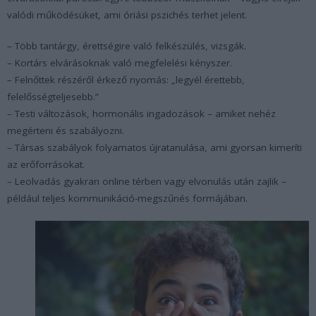
valódi működésüket, ami óriási pszichés terhet jelent.
– Több tantárgy, érettségire való felkészülés, vizsgák.
– Kortárs elvárásoknak való megfelelési kényszer.
– Felnőttek részéről érkező nyomás: „legyél érettebb,
felelősségteljesebb.”
– Testi változások, hormonális ingadozások – amiket nehéz
megérteni és szabályozni.
– Társas szabályok folyamatos újratanulása, ami gyorsan kimeríti
az erőforrásokat.
– Leolvadás gyakran online térben vagy elvonulás után zajlik –
például teljes kommunikáció-megszűnés formájában.