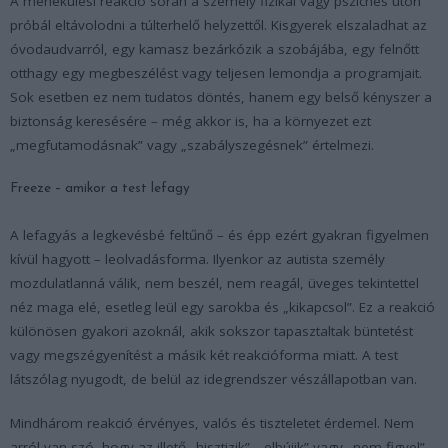
A menekülési reakció során a személy fizikai vagy pszichés úton
próbál eltávolodni a túlterhelő helyzettől. Kisgyerek elszaladhat az
óvodaudvarról, egy kamasz bezárkózik a szobájába, egy felnőtt
otthagy egy megbeszélést vagy teljesen lemondja a programjait.
Sok esetben ez nem tudatos döntés, hanem egy belső kényszer a
biztonság keresésére – még akkor is, ha a környezet ezt
„megfutamodásnak” vagy „szabályszegésnek” értelmezi.
Freeze – amikor a test lefagy
A lefagyás a legkevésbé feltűnő – és épp ezért gyakran figyelmen
kívül hagyott – leolvadásforma. Ilyenkor az autista személy
mozdulatlanná válik, nem beszél, nem reagál, üveges tekintettel
néz maga elé, esetleg leül egy sarokba és „kikapcsol”. Ez a reakció
különösen gyakori azoknál, akik sokszor tapasztaltak büntetést
vagy megszégyenítést a másik két reakcióforma miatt. A test
látszólag nyugodt, de belül az idegrendszer vészállapotban van.
Mindhárom reakció érvényes, valós és tiszteletet érdemel. Nem
arról van szó, hogy az illető „hisztizik”, „elbújik” vagy „nem figyel”,