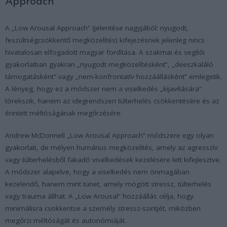
Approach
A „Low Arousal Approach” (jelentése nagyjából: nyugodt,
feszültségcsökkentő megközelítés) kifejezésnek jelenleg nincs
hivatalosan elfogadott magyar fordítása. A szakmai és segítői
gyakorlatban gyakran „nyugodt megközelítésként”, „deeszkaláló
támogatásként” vagy „nem-konfrontatív hozzáállásként” emlegetik.
A lényeg, hogy ez a módszer nem a viselkedés „kijavítására”
törekszik, hanem az idegrendszeri túlterhelés csökkentésére és az
érintett méltóságának megőrzésére.
Andrew McDonnell „Low Arousal Approach” módszere egy olyan
gyakorlati, de mélyen humánus megközelítés, amely az agresszív
vagy túlterhelésből fakadó viselkedések kezelésére lett kifejlesztve.
A módszer alapelve, hogy a viselkedés nem önmagában
kezelendő, hanem mint tünet, amely mögött stressz, túlterhelés
vagy trauma állhat. A „Low Arousal” hozzáállás célja, hogy
minimálisra csökkentse a személy stressz-szintjét, miközben
megőrzi méltóságát és autonómiáját.