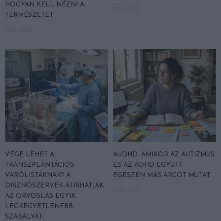
HOGYAN KELL NÉZNI A
2026-04-23
TERMÉSZETET
2026-05-08
VÉGE LEHET A
AUDHD: AMIKOR AZ AUTIZMUS
TRANSZPLANTÁCIÓS
ÉS AZ ADHD EGYÜTT
VÁRÓLISTÁKNAK? A
EGÉSZEN MÁS ARCOT MUTAT
DISZNÓSZERVEK ÁTÍRHATJÁK
2026-04-21
AZ ORVOSLÁS EGYIK
LEGKEGYETLENEBB
SZABÁLYÁT