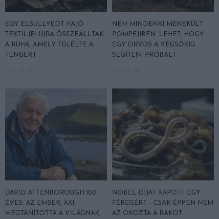
EGY ELSÜLLYEDT HAJÓ
NEM MINDENKI MENEKÜLT
TEXTILJEI ÚJRA ÖSSZEÁLLTAK:
POMPEJIBEN: LEHET, HOGY
A RUHA, AMELY TÚLÉLTE A
EGY ORVOS A VÉGSŐKIG
TENGERT
SEGÍTENI PRÓBÁLT
2026-06-29
2026-06-23
DAVID ATTENBOROUGH 100
NOBEL-DÍJAT KAPOTT EGY
ÉVES: AZ EMBER, AKI
FÉREGÉRT – CSAK ÉPPEN NEM
MEGTANÍTOTTA A VILÁGNAK,
AZ OKOZTA A RÁKOT