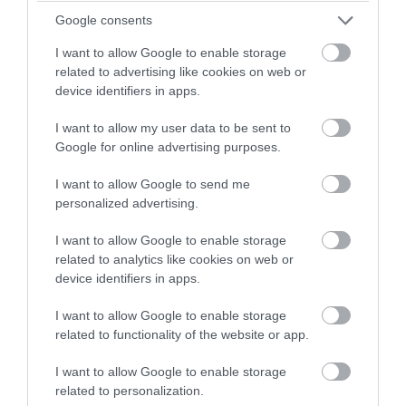
Google consents
–
Ne hibáztasd, ne szégyenítsd meg
: a leolvadás után sok
autista ember bűntudatot, szégyent él át. Ezek a negatív érzések
I want to allow Google to enable storage
related to advertising like cookies on web or
csak tovább fokozzák a jövőbeli szorongást.
device identifiers in apps.
–
Adj időt a regenerálódásra
: a leolvadás kimerítő élmény, nem
I want to allow my user data to be sent to
várhatjuk el azonnal a visszatérést a „normál működéshez”.
Google for online advertising purposes.
–
Beszélgetés – ha nyitott rá
: később érdemes megbeszélni,
I want to allow Google to send me
hogy mi váltotta ki a helyzetet, és milyen jelek előzték meg.
personalized advertising.
Fontos, hogy a beszélgetés együttérző és megoldásfókuszú
legyen.
I want to allow Google to enable storage
related to analytics like cookies on web or
device identifiers in apps.
–
Közös stratégiák kialakítása
: mit lehetne másként csinálni
legközelebb? Milyen jelek utalnak arra, hogy kezd túl sok lenni? Hol
I want to allow Google to enable storage
és hogyan tud visszavonulni biztonságosan?
related to functionality of the website or app.
A legnagyobb segítség nem a tökéletes reakció, hanem a valódi
I want to allow Google to enable storage
elfogadás és az, hogy nem hagyjuk magára a másikat a saját
related to personalization.
küzdelmével.