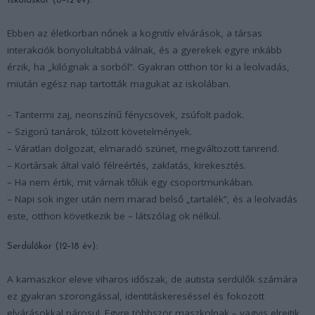
Iskoláskor (6–12 év):
Ebben az életkorban nőnek a kognitív elvárások, a társas
interakciók bonyolultabbá válnak, és a gyerekek egyre inkább
érzik, ha „kilógnak a sorból”. Gyakran otthon tör ki a leolvadás,
miután egész nap tartották magukat az iskolában.
– Tantermi zaj, neonszínű fénycsövek, zsúfolt padok.
– Szigorú tanárok, túlzott követelmények.
– Váratlan dolgozat, elmaradó szünet, megváltozott tanrend.
– Kortársak által való félreértés, zaklatás, kirekesztés.
– Ha nem értik, mit várnak tőlük egy csoportmunkában.
– Napi sok inger után nem marad belső „tartalék”, és a leolvadás
este, otthon következik be – látszólag ok nélkül.
Serdülőkor (12–18 év):
A kamaszkor eleve viharos időszak, de autista serdülők számára
ez gyakran szorongással, identitáskereséssel és fokozott
elvárásokkal párosul. Egyre többször maszkolnak – vagyis elrejtik