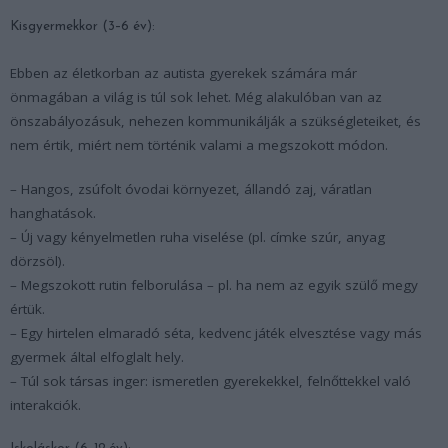
Kisgyermekkor (3–6 év):
Ebben az életkorban az autista gyerekek számára már
önmagában a világ is túl sok lehet. Még alakulóban van az
önszabályozásuk, nehezen kommunikálják a szükségleteiket, és
nem értik, miért nem történik valami a megszokott módon.
– Hangos, zsúfolt óvodai környezet, állandó zaj, váratlan
hanghatások.
– Új vagy kényelmetlen ruha viselése (pl. címke szúr, anyag
dörzsöl).
– Megszokott rutin felborulása – pl. ha nem az egyik szülő megy
értük.
– Egy hirtelen elmaradó séta, kedvenc játék elvesztése vagy más
gyermek által elfoglalt hely.
– Túl sok társas inger: ismeretlen gyerekekkel, felnőttekkel való
interakciók.