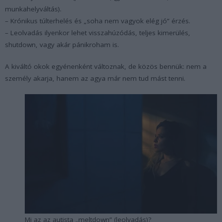
munkahelyváltás).
– Krónikus túlterhelés és „soha nem vagyok elég jó” érzés.
– Leolvadás ilyenkor lehet visszahúzódás, teljes kimerülés,
shutdown, vagy akár pánikroham is.
A kiváltó okok egyénenként változnak, de közös bennük: nem a
személy akarja, hanem az agya már nem tud mást tenni.
Mi az az autista „meltdown” (leolvadás)?