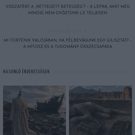
VISSZATÉRT A „RETTEGETT BETEGSÉG”? – A LEPRA, AMIT MÉG
MINDIG NEM GYŐZTÜNK LE TELJESEN
KÖVETKEZŐ CIKK
MI TÖRTÉNIK VALÓJÁBAN, HA FÉLBEVÁGUNK EGY GILISZTÁT? –
A MÍTOSZ ÉS A TUDOMÁNY ÖSSZECSAPÁSA
HASONLÓ ÉRDEKESSÉGEK