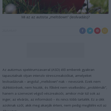
Mi az az autista „meltdown” (leolvadás)?
2025-05-07
Az autizmus spektrumzavarral (ASD) élő emberek gyakran
tapasztalnak olyan intenzív stresszreakciókat, amelyeket
leolvadásnak – angolul „meltdown”-nak – nevezünk. Ezek nem
dühkitörések, nem hisztik, és főként nem viselkedési „problémák”,
hanem a szervezet végső vészreakciói, amikor már túl sok az
inger, az elvárás, az információ – és nincs több tartalék. Ez a cikk
azoknak szól, akik meg akarják érteni, nem pedig megítélni ezt az