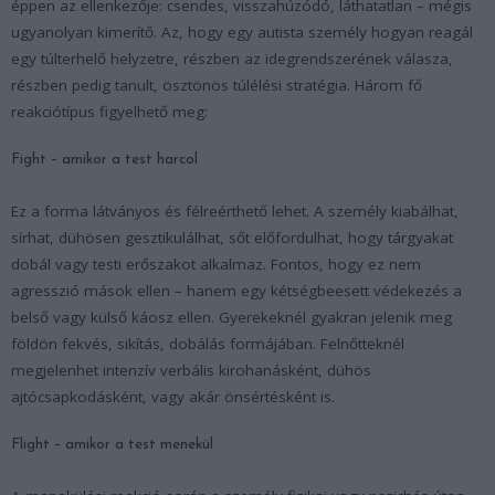
éppen az ellenkezője: csendes, visszahúzódó, láthatatlan – mégis
ugyanolyan kimerítő. Az, hogy egy autista személy hogyan reagál
egy túlterhelő helyzetre, részben az idegrendszerének válasza,
részben pedig tanult, ösztönös túlélési stratégia. Három fő
reakciótípus figyelhető meg:
Fight – amikor a test harcol
Ez a forma látványos és félreérthető lehet. A személy kiabálhat,
sírhat, dühösen gesztikulálhat, sőt előfordulhat, hogy tárgyakat
dobál vagy testi erőszakot alkalmaz. Fontos, hogy ez nem
agresszió mások ellen – hanem egy kétségbeesett védekezés a
belső vagy külső káosz ellen. Gyerekeknél gyakran jelenik meg
földön fekvés, sikítás, dobálás formájában. Felnőtteknél
megjelenhet intenzív verbális kirohanásként, dühös
ajtócsapkodásként, vagy akár önsértésként is.
Flight – amikor a test menekül