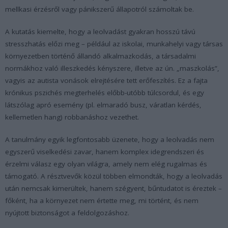
mellkasi érzésről vagy pánikszerű állapotról számoltak be.
A kutatás kiemelte, hogy a leolvadást gyakran hosszú távú
stresszhatás előzi meg – például az iskolai, munkahelyi vagy társas
környezetben történő állandó alkalmazkodás, a társadalmi
normákhoz való illeszkedés kényszere, illetve az ún. „maszkolás”,
vagyis az autista vonások elrejtésére tett erőfeszítés. Ez a fajta
krónikus pszichés megterhelés előbb-utóbb túlcsordul, és egy
látszólag apró esemény (pl. elmaradó busz, váratlan kérdés,
kellemetlen hang) robbanáshoz vezethet.
A tanulmány egyik legfontosabb üzenete, hogy a leolvadás nem
egyszerű viselkedési zavar, hanem komplex idegrendszeri és
érzelmi válasz egy olyan világra, amely nem elég rugalmas és
támogató. A résztvevők közül többen elmondták, hogy a leolvadás
után nemcsak kimerültek, hanem szégyent, bűntudatot is éreztek –
főként, ha a környezet nem értette meg, mi történt, és nem
nyújtott biztonságot a feldolgozáshoz.