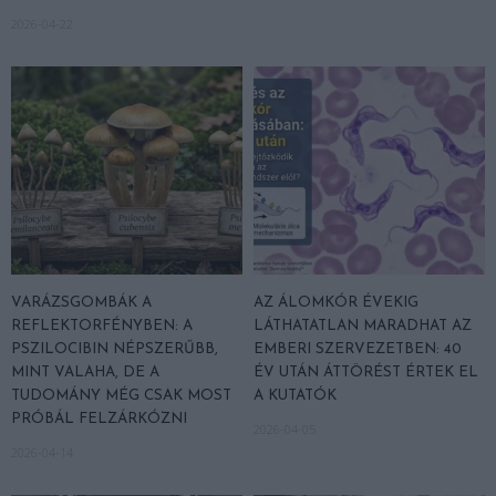
2026-04-22
VARÁZSGOMBÁK A
AZ ÁLOMKÓR ÉVEKIG
REFLEKTORFÉNYBEN: A
LÁTHATATLAN MARADHAT AZ
PSZILOCIBIN NÉPSZERŰBB,
EMBERI SZERVEZETBEN: 40
MINT VALAHA, DE A
ÉV UTÁN ÁTTÖRÉST ÉRTEK EL
TUDOMÁNY MÉG CSAK MOST
A KUTATÓK
PRÓBÁL FELZÁRKÓZNI
2026-04-05
2026-04-14