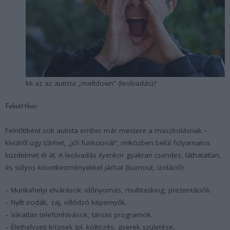
Mi az az autista „meltdown” (leolvadás)?
Felnőttkor:
Felnőttként sok autista ember már mestere a maszkolásnak –
kívülről úgy tűnhet, „jól funkcionál”, miközben belül folyamatos
küzdelmet él át. A leolvadás ilyenkor gyakran csendes, láthatatlan,
és súlyos következményekkel járhat (burnout, izoláció).
– Munkahelyi elvárások: időnyomás, multitasking, prezentációk.
– Nyílt irodák, zaj, villódzó képernyők.
– Váratlan telefonhívások, társas programok.
– Élethelyzeti krízisek (pl. költözés, gyerek születése,