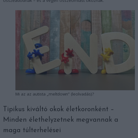
összeadódnak – és a végén összeomlást okoznak.
Mi az az autista „meltdown” (leolvadás)?
Tipikus kiváltó okok életkoronként –
Minden élethelyzetnek megvannak a
maga túlterhelései