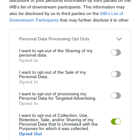
disclosure of your personal information by third parties on the
IAB’s list of downstream participants. This information may
also be disclosed by us to third parties on the
IAB’s List of
–
Ne kérdezz, ne kérj, ne utasíts
: a személy ekkor nem képes
Downstream Participants
that may further disclose it to other
racionális döntésekre, logikai válaszokra. A sok kérdés csak
third parties.
fokozza a stresszt.
Please note that this website/app uses one or more Google
Personal Data Processing Opt Outs
–
Tartsd tiszteletben a személyes teret
: ne érj hozzá, ne
services and may gather and store information including but
próbáld „megnyugtatni” öleléssel, hacsak nem kérte korábban
not limited to your visit or usage behaviour. You may click to
I want to opt-out of the Sharing of my
personal data.
grant or deny consent to Google and its third-party tags to
kifejezetten.
Opted In
use your data for below specified purposes in below Google
consent section.
–
Ne értékeld, ne kritizáld
: most nem az elemzés ideje van,
I want to opt-out of the Sale of my
Personal Data.
hanem a túlélésé.
Opted In
–
Egyszerű jelenlét
: néha elég annyi, hogy csendben ott vagy, és
I want to opt-out of processing my
Personal Data for Targeted Advertising.
nem hagyod magára.
Opted In
–
Ha szükséges, távolíts el zavaró ingereket
: kapcsold le a
I want to opt-out of Collection, Use,
Retention, Sale, and/or Sharing of my
fényt, halkítsd le a zajt, tedd félre, ami zavaró lehet.
Personal Data that Is Unrelated with the
Purposes for which it was collected.
Opted Out
Utána: