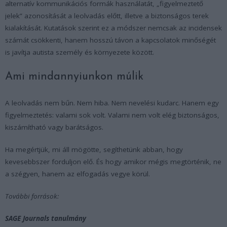
alternatív kommunikációs formák használatát, „figyelmeztető
jelek” azonosítását a leolvadás előtt, illetve a biztonságos terek
kialakítását. Kutatások szerint ez a módszer nemcsak az incidensek
számát csökkenti, hanem hosszú távon a kapcsolatok minőségét
is javítja autista személy és környezete között.
Ami mindannyiunkon múlik
A leolvadás nem bűn. Nem hiba. Nem nevelési kudarc. Hanem egy
figyelmeztetés: valami sok volt. Valami nem volt elég biztonságos,
kiszámítható vagy barátságos.
Ha megértjük, mi áll mögötte, segíthetünk abban, hogy
kevesebbszer forduljon elő. És hogy amikor mégis megtörténik, ne
a szégyen, hanem az elfogadás vegye körül.
További források:
SAGE Journals tanulmány