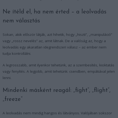
Ne ítéld el, ha nem érted – a leolvadás
nem választás
Sokan, akik először látják, azt hihetik, hogy „hiszti”, „manipuláció”
vagy „rossz nevelés” az, amit látnak. De a valóság az, hogy a
leolvadás egy akaratlan idegrendszeri válasz – az ember nem
tudja kontrollálni.
A legrosszabb, amit ilyenkor tehetünk, az a szembesítés, kioktatás
vagy fenyítés. A legjobb, amit tehetünk: csendben, empátiával jelen
lenni.
Mindenki másként reagál: „fight”, „flight”,
„freeze”
A leolvadás nem mindig hangos és látványos. Valójában sokszor