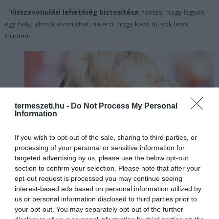
–
Visszavonulási lehetőség biztosítása
: fontos, hogy legyen
egy hely, ahová elvonulhat, ha érzi, hogy kezd túl sok lenni
minden.
termeszeti.hu -
Do Not Process My Personal
Information
If you wish to opt-out of the sale, sharing to third parties, or
processing of your personal or sensitive information for
targeted advertising by us, please use the below opt-out
section to confirm your selection. Please note that after your
opt-out request is processed you may continue seeing
interest-based ads based on personal information utilized by
Mi az az autista „meltdown” (leolvadás)?
us or personal information disclosed to third parties prior to
your opt-out. You may separately opt-out of the further
Leolvadás közben: