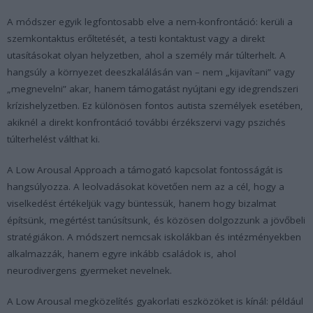
A módszer egyik legfontosabb elve a nem-konfrontáció: kerüli a
szemkontaktus erőltetését, a testi kontaktust vagy a direkt
utasításokat olyan helyzetben, ahol a személy már túlterhelt. A
hangsúly a környezet deeszkalálásán van – nem „kijavítani” vagy
„megnevelni” akar, hanem támogatást nyújtani egy idegrendszeri
krízishelyzetben. Ez különösen fontos autista személyek esetében,
akiknél a direkt konfrontáció további érzékszervi vagy pszichés
túlterhelést válthat ki.
A Low Arousal Approach a támogató kapcsolat fontosságát is
hangsúlyozza. A leolvadásokat követően nem az a cél, hogy a
viselkedést értékeljük vagy büntessük, hanem hogy bizalmat
építsünk, megértést tanúsítsunk, és közösen dolgozzunk a jövőbeli
stratégiákon. A módszert nemcsak iskolákban és intézményekben
alkalmazzák, hanem egyre inkább családok is, ahol
neurodivergens gyermeket nevelnek.
A Low Arousal megközelítés gyakorlati eszközöket is kínál: például