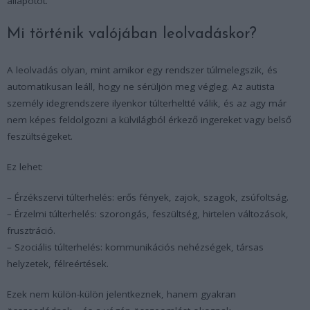
állapotot.
Mi történik valójában leolvadáskor?
A leolvadás olyan, mint amikor egy rendszer túlmelegszik, és
automatikusan leáll, hogy ne sérüljön meg végleg. Az autista
személy idegrendszere ilyenkor túlterheltté válik, és az agy már
nem képes feldolgozni a külvilágból érkező ingereket vagy belső
feszültségeket.
Ez lehet:
– Érzékszervi túlterhelés: erős fények, zajok, szagok, zsúfoltság.
– Érzelmi túlterhelés: szorongás, feszültség, hirtelen változások,
frusztráció.
– Szociális túlterhelés: kommunikációs nehézségek, társas
helyzetek, félreértések.
Ezek nem külön-külön jelentkeznek, hanem gyakran