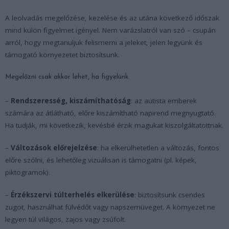
A leolvadás megelőzése, kezelése és az utána következő időszak
mind külön figyelmet igényel. Nem varázslatról van szó – csupán
arról, hogy megtanuljuk felismerni a jeleket, jelen legyünk és
támogató környezetet biztosítsunk.
Megelőzni csak akkor lehet, ha figyelünk.
–
Rendszeresség, kiszámíthatóság
: az autista emberek
számára az átlátható, előre kiszámítható napirend megnyugtató.
Ha tudják, mi következik, kevésbé érzik magukat kiszolgáltatottnak.
–
Változások előrejelzése
: ha elkerülhetetlen a változás, fontos
előre szólni, és lehetőleg vizuálisan is támogatni (pl. képek,
piktogramok).
–
Érzékszervi túlterhelés elkerülése
: biztosítsunk csendes
zugot, használhat fülvédőt vagy napszemüveget. A környezet ne
legyen túl világos, zajos vagy zsúfolt.