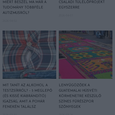
MIÉRT BESZÉL MA MÁR A
CSALÁDI TÚLÉLŐPROJEKT
TUDOMÁNY TÖBBFÉLE
EGYSZERRE
AUTIZMUSRÓL?
2026-04-01
2026-04-02
MIT TANÍT AZ ALKOHOL A
LENYŰGÖZŐEK A
TESTZSÍRRÓL? – 5 MEGLEPŐ
GUATEMALAI HÚSVÉTI
(ÉS KISSÉ KIÁBRÁNDÍTÓ)
KÖRMENETRE KÉSZÜLŐ
IGAZSÁG, AMIT A POHÁR
SZÍNES FŰRÉSZPOR
FENEKÉN TALÁLSZ
SZŐNYEGEK
2026-03-31
2026-03-26