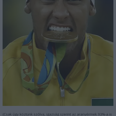
(Csak úgy köztünk szólva, igazság szerint az aranyérmek 93%-a is