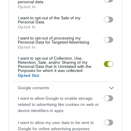
personal data.
grant or deny consent to Google and its third-party tags to
Opted In
use your data for below specified purposes in below Google
consent section.
I want to opt-out of the Sale of my
Personal Data.
Opted In
I want to opt-out of processing my
Personal Data for Targeted Advertising.
Opted In
ELŐZŐ CIKK
I want to opt-out of Collection, Use,
VICCES KÉPSOROZAT, HOGYAN VÁRJÁK A SZÜLŐK AZ
Retention, Sale, and/or Sharing of my
ISKOLAKEZDÉST…
Personal Data that Is Unrelated with the
Purposes for which it was collected.
Opted Out
KÖVETKEZŐ CIKK
Google consents
ILYEN NÖVÉNYEKET A PIACON MÉG BIZTOSAN SOHASEM
I want to allow Google to enable storage
LÁTTÁL!
related to advertising like cookies on web or
device identifiers in apps.
I want to allow my user data to be sent to
HASONLÓ ÉRDEKESSÉGEK
Google for online advertising purposes.