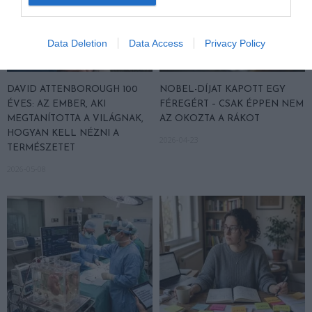
Data Deletion
Data Access
Privacy Policy
DAVID ATTENBOROUGH 100
NOBEL-DÍJAT KAPOTT EGY
ÉVES: AZ EMBER, AKI
FÉREGÉRT – CSAK ÉPPEN NEM
MEGTANÍTOTTA A VILÁGNAK,
AZ OKOZTA A RÁKOT
HOGYAN KELL NÉZNI A
2026-04-23
TERMÉSZETET
2026-05-08