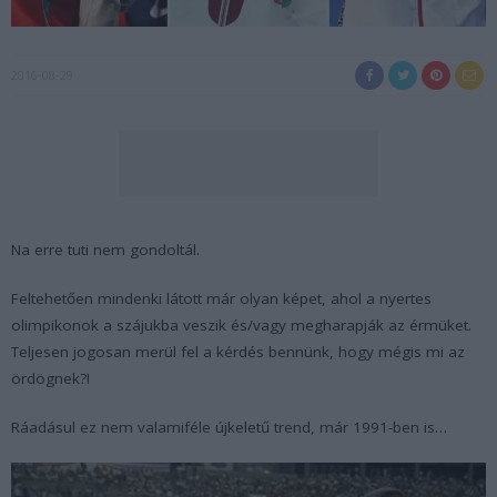
2016-08-29
Na erre tuti nem gondoltál.
Feltehetően mindenki látott már olyan képet, ahol a nyertes
olimpikonok a szájukba veszik és/vagy megharapják az érmüket.
Teljesen jogosan merül fel a kérdés bennünk, hogy mégis mi az
ördögnek?!
Ráadásul ez nem valamiféle újkeletű trend, már 1991-ben is…