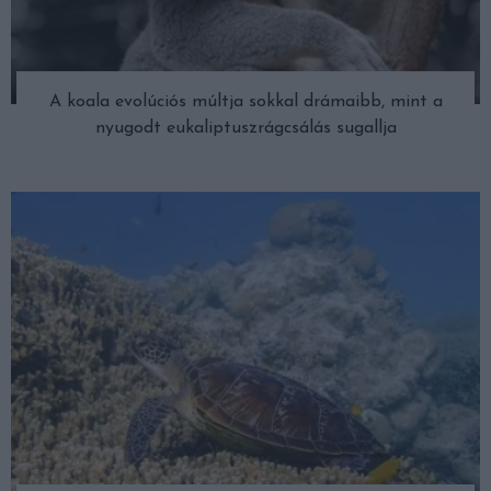
A koala evolúciós múltja sokkal drámaibb, mint a
nyugodt eukaliptuszrágcsálás sugallja