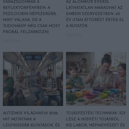
VARÁZSGOMBÁK A
AZ ÁLOMKÓR ÉVEKIG
REFLEKTORFÉNYBEN: A
LÁTHATATLAN MARADHAT AZ
PSZILOCIBIN NÉPSZERŰBB,
EMBERI SZERVEZETBEN: 40
MINT VALAHA, DE A
ÉV UTÁN ÁTTÖRÉST ÉRTEK EL
TUDOMÁNY MÉG CSAK MOST
A KUTATÓK
PRÓBÁL FELZÁRKÓZNI
2026-04-05
2026-04-14
AUTIZMUS VILÁGNAPJA 2026:
TOJÁSFESTÉSI TECHNIKÁK: ÍGY
MIT MUTATNAK A
LESZ A HÚSVÉTI TOJÁSBÓL
LEGFRISSEBB KUTATÁSOK, ÉS
KIS LABOR, NÉPMŰVÉSZET ÉS