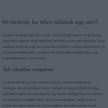
Mi történik, ha télen találunk egy sünt?
Ha télen találunk egy éber sünt, valószínűleg valami megzavarta,
vagy nem sikerült elég táplálékot felhalmoznia a téli álomhoz. Ilyen
esetben érdemes egy kis dobozba helyezni, meleg helyre tenni, és
macskaeledellel etetni, majd minél előbb kapcsolatba lépni egy
helyi állatmentő szervezettel.
Téli álomba ringatva
A sünök téli álma nem csupán pihenés, hanem életmentő
stratégia, amely lehetővé teszi számukra, hogy túléljék a hideg,
táplálékszegény hónapokat. Ha egy kicsit odafigyelünk és néhány
apró lépéssel segítjük őket, akkor biztosíthatjuk, hogy ezek a
tüskés kis éjjeli vándorok biztonságban ébredhessenek majd