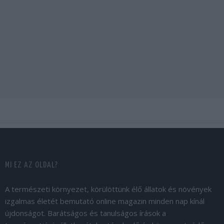
MI EZ AZ OLDAL?
A természeti környezet, körülöttünk élő állatok és növények
izgalmas életét bemutató online magazin minden nap kínál
újdonságot. Barátságos és tanulságos írások a