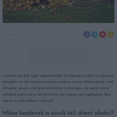
2024-10-22
A sünök hazánk egyik legkedveltebb és legaranyosabb kis éjszakai
látogatói. Az ősz beköszöntével azonban lassan felkészülnek a téli
álmukra, amely a tél átvészeléséhez szükséges. De vajon mikor
indulnak pontosan a téli pihenőre, és hogyan támogathatjuk őket
ebben az időszakban? Lássuk!
Mikor kezdenek a sünök téli álmot aludni?