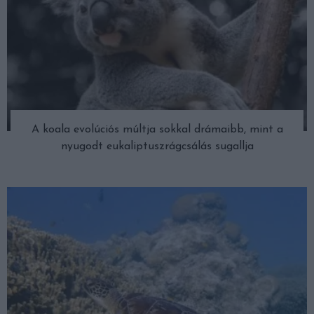
A koala evolúciós múltja sokkal drámaibb, mint a
nyugodt eukaliptuszrágcsálás sugallja