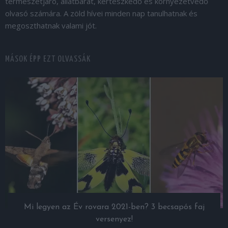
természetjáró, állatbarát, kertészkedő és környezetvédő
olvasó számára. A zöld hívei minden nap tanulhatnak és
megoszthatnak valami jót.
MÁSOK ÉPP EZT OLVASSÁK
Mi legyen az Év rovara 2021-ben? 3 becsapós faj
versenyez!