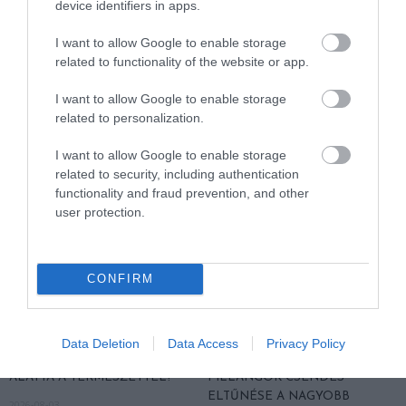
device identifiers in apps.
SOKKAL DRÁMAIBB, MINT A
SZÍNES HALAKBÓL ÁLL: MOST
NYUGODT
500 EDDIG ISMERETLEN
I want to allow Google to enable storage
EUKALIPTUSZRÁGCSÁLÁS
LAKÓJÁT MUTATTA MEG
related to functionality of the website or app.
SUGALLJA
2026-08-06
2026-08-07
I want to allow Google to enable storage
related to personalization.
I want to allow Google to enable storage
related to security, including authentication
functionality and fraud prevention, and other
user protection.
CONFIRM
HŐKUPOLA MAGYARORSZÁG
NEM CSAK A RITKASÁGOK
FELETT: MI EZ A LÁTHATATLAN
BAJBAN VANNAK: A
Data Deletion
Data Access
Privacy Policy
FEDŐ, ÉS MI TÖRTÉNIK
HÉTKÖZNAPI MADARAK ÉS
ALATTA A TERMÉSZETTEL?
PILLANGÓK CSENDES
ELTŰNÉSE A NAGYOBB
2026-08-03