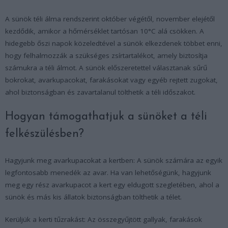
A sünök téli álma rendszerint október végétől, november elejétől
kezdődik, amikor a hőmérséklet tartósan 10°C alá csökken. A
hidegebb őszi napok közeledtével a sünök elkezdenek többet enni,
hogy felhalmozzák a szükséges zsírtartalékot, amely biztosítja
számukra a téli álmot. A sünök előszeretettel választanak sűrű
bokrokat, avarkupacokat, farakásokat vagy egyéb rejtett zugokat,
ahol biztonságban és zavartalanul tölthetik a téli időszakot.
Hogyan támogathatjuk a sünöket a téli
felkészülésben?
Hagyjunk meg avarkupacokat a kertben
: A sünök számára az egyik
legfontosabb menedék az avar. Ha van lehetőségünk, hagyjunk
meg egy rész avarkupacot a kert egy eldugott szegletében, ahol a
sünök és más kis állatok biztonságban tölthetik a télet.
Kerüljük a kerti tűzrakást
: Az összegyűjtött gallyak, farakások