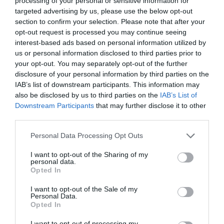
processing of your personal or sensitive information for
targeted advertising by us, please use the below opt-out
section to confirm your selection. Please note that after your
opt-out request is processed you may continue seeing
interest-based ads based on personal information utilized by
us or personal information disclosed to third parties prior to
your opt-out. You may separately opt-out of the further
disclosure of your personal information by third parties on the
IAB’s list of downstream participants. This information may
also be disclosed by us to third parties on the
IAB’s List of
Downstream Participants
that may further disclose it to other
third parties.
Please note that this website/app uses one or more Google
Personal Data Processing Opt Outs
services and may gather and store information including but
not limited to your visit or usage behaviour. You may click to
I want to opt-out of the Sharing of my
personal data.
grant or deny consent to Google and its third-party tags to
Opted In
use your data for below specified purposes in below Google
consent section.
ELŐZŐ CIKK
I want to opt-out of the Sale of my
Personal Data.
Opted In
MAGYARORSZÁGI ÁLLATOK ELTŰNÉSE: MIÉRT TŰNTEK EL, ÉS
VAN-E REMÉNY A VISSZATÉRÉSÜKRE?
I want to opt-out of processing my