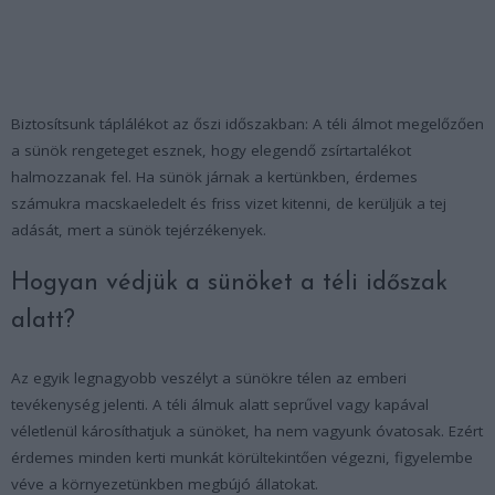
Biztosítsunk táplálékot az őszi időszakban
: A téli álmot megelőzően
a sünök rengeteget esznek, hogy elegendő zsírtartalékot
halmozzanak fel. Ha sünök járnak a kertünkben, érdemes
számukra macskaeledelt és friss vizet kitenni, de kerüljük a tej
adását, mert a sünök tejérzékenyek.
Hogyan védjük a sünöket a téli időszak
alatt?
Az egyik legnagyobb veszélyt a sünökre télen az emberi
tevékenység jelenti. A téli álmuk alatt seprűvel vagy kapával
véletlenül károsíthatjuk a sünöket, ha nem vagyunk óvatosak. Ezért
érdemes minden kerti munkát körültekintően végezni, figyelembe
véve a környezetünkben megbújó állatokat.