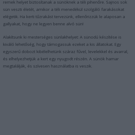
remek helyet biztosítanak a sünöknek a téli pihenőre. Sajnos sok
sün veszti életét, amikor a téli menedékül szolgáló farakásokat
elégetik. Ha kerti tűzrakást tervezünk, ellenőrizzük le alaposan a
gallyakat, hogy ne legyen benne alvó sün!
Alakítsunk ki mesterséges sünlakhelyet
: A sünodú készítése is
kiváló lehetőség, hogy támogassuk ezeket a kis állatokat. Egy
egyszerű dobozt kibélelhetünk száraz fűvel, levelekkel és avarral,
és elhelyezhetjük a kert egy nyugodt részén. A sünök hamar
megtalálják, és szívesen használatba is veszik.