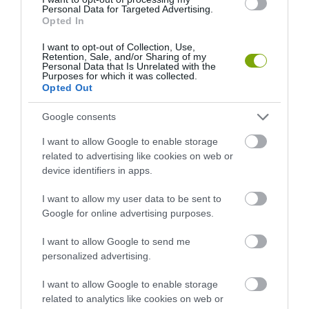
Personal Data for Targeted Advertising.
Opted In
KÖVETKEZŐ CIKK
I want to opt-out of Collection, Use,
MAGYARORSZÁG ELFELEDETT VÍZIMALMAI: MÚLTJUK,
Retention, Sale, and/or Sharing of my
JELENÜK, JÖVŐJÜK
Personal Data that Is Unrelated with the
Purposes for which it was collected.
Opted Out
Google consents
HASONLÓ ÉRDEKESSÉGEK
I want to allow Google to enable storage
related to advertising like cookies on web or
device identifiers in apps.
I want to allow my user data to be sent to
Google for online advertising purposes.
I want to allow Google to send me
personalized advertising.
I want to allow Google to enable storage
related to analytics like cookies on web or
A KOALA EVOLÚCIÓS MÚLTJA
A KORALLZÁTONY NEM CSAK