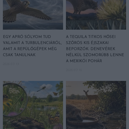
EGY APRÓ SÓLYOM TUD
A TEQUILA TITKOS HŐSEI
VALAMIT A TURBULENCIÁRÓL,
SZŐRÖS KIS ÉJSZAKAI
AMIT A REPÜLŐGÉPEK MÉG
BEPORZÓK: DENEVÉREK
CSAK TANULNAK
NÉLKÜL SZOMORÚBB LENNE
A MEXIKÓI POHÁR
2026-07-13
2026-07-10