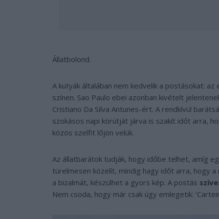
Állatbolond.
A kutyák általában nem kedvelik a postásokat: az e
színen. Sao Paulo ebei azonban kivételt jelentenek
Cristiano Da Silva Antunes-ért. A rendkívül barát
szokásos napi körútját járva is szakít időt arra, 
közös szelfit lőjön velük.
Az állatbarátok tudják, hogy időbe telhet, amíg e
türelmesen közelít, mindig hagy időt arra, hogy 
a bizalmát, készülhet a gyors kép. A postás
szív
Nem csoda, hogy már csak úgy emlegetik: ’Carteiro