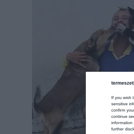
termeszet
If you wish 
sensitive in
confirm you
continue se
information 
further disc