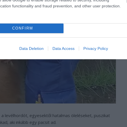
cation functionality and fraud prevention, and other user protection.
CONFIRM
Data Deletion
Data Access
Privacy Policy
i a levélhordót, egyesektől hatalmas öleléseket, puszikat
ad, aki inkább egy pacsit ad.