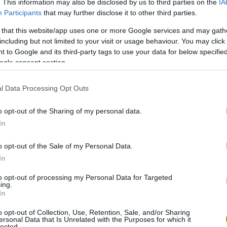
. This information may also be disclosed by us to third parties on the
IA
Participants
that may further disclose it to other third parties.
 that this website/app uses one or more Google services and may gath
including but not limited to your visit or usage behaviour. You may click 
 to Google and its third-party tags to use your data for below specifi
ogle consent section.
l Data Processing Opt Outs
o opt-out of the Sharing of my personal data.
In
o opt-out of the Sale of my Personal Data.
In
to opt-out of processing my Personal Data for Targeted
ing.
In
o opt-out of Collection, Use, Retention, Sale, and/or Sharing
ersonal Data that Is Unrelated with the Purposes for which it
lected.