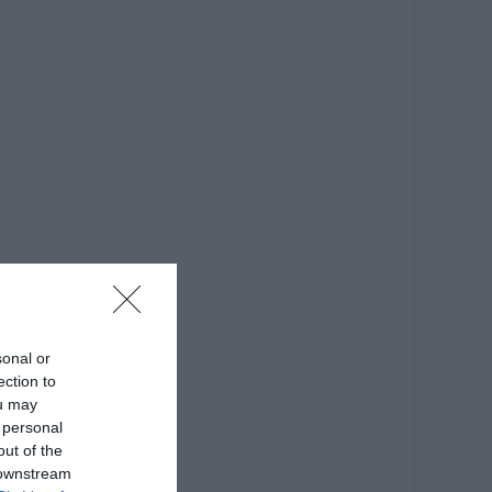
sonal or
ection to
ou may
 personal
out of the
 downstream