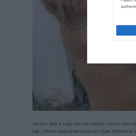
authenti
Minden állat a saját vérmérséklete szerint üdvözl
kap, mások odabújnak hozzá és olyan cimbora is ak