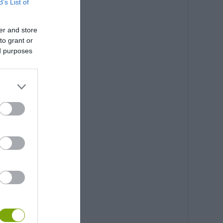
B’s List of
er and store
to grant or
ed purposes