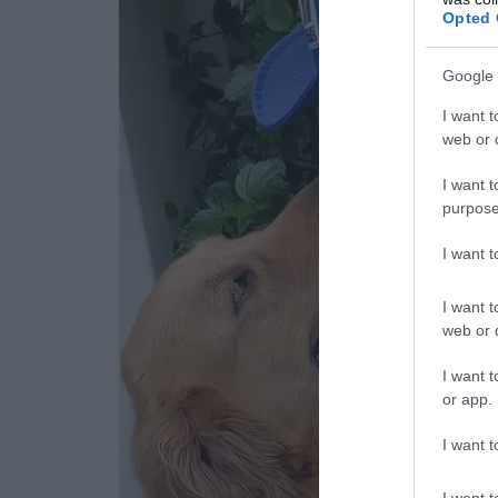
Opted 
Google 
I want t
web or d
I want t
purpose
I want 
I want t
web or d
I want t
or app.
I want t
I want t