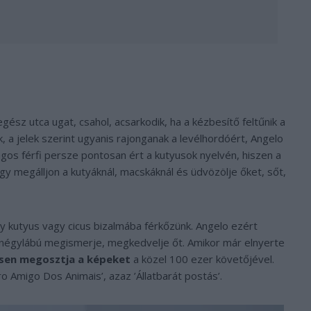
gész utca ugat, csahol, acsarkodik, ha a kézbesítő feltűnik a
, a jelek szerint ugyanis rajonganak a levélhordóért, Angelo
ságos férfi persze pontosan ért a kutyusok nyelvén, hiszen a
hogy megálljon a kutyáknál, macskáknál és üdvözölje őket, sőt,
gy kutyus vagy cicus bizalmába férkőzünk. Angelo ezért
a négylábú megismerje, megkedvelje őt. Amikor már elnyerte
esen megosztja a képeket
a közel 100 ezer követőjével.
 Amigo Dos Animais’, azaz ’Állatbarát postás’.