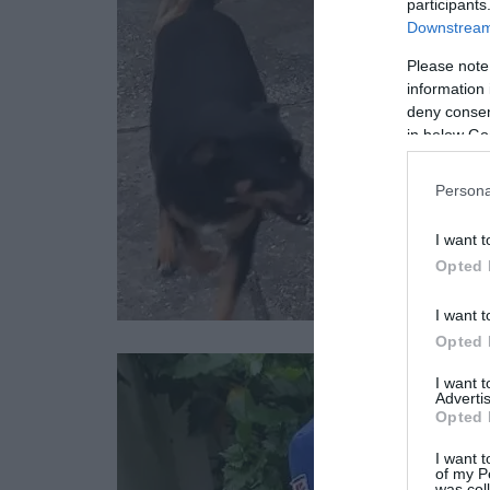
participants
Downstream 
Please note
information 
deny consent
in below Go
Persona
I want t
Opted 
I want t
Opted 
I want 
Advertis
Opted 
I want t
of my P
was col