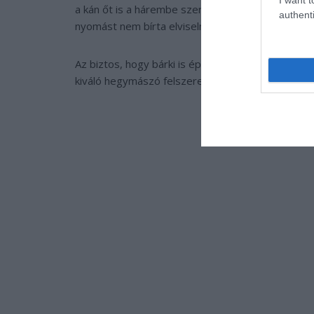
a kán őt is a hárembe szeretné vinni, építtetett
authenti
nyomást nem bírta elviselni és végül levetette mag
Az biztos, hogy bárki is építette a kúriát, intimi
kiváló hegymászó felszerelések állnak a rendelkezé