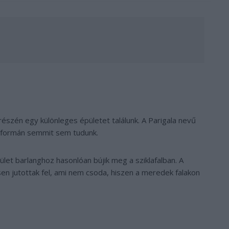
részén egy különleges épületet találunk. A Parigala nevű
l jóformán semmit sem tudunk.
let barlanghoz hasonlóan bújik meg a sziklafalban. A
n jutottak fel, ami nem csoda, hiszen a meredek falakon