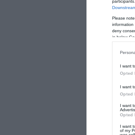
participants
Downstream 
Please note
information 
deny consent
in below Go
Persona
I want t
Opted 
I want t
Opted 
I want 
Advertis
Opted 
I want t
of my P
was col