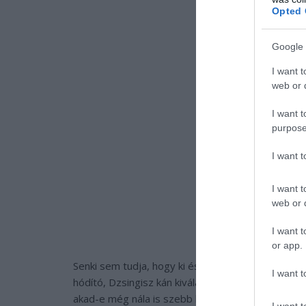
Opted 
Google 
I want t
web or d
I want t
purpose
I want 
I want t
web or d
I want t
or app.
Senki sem tudja, hogy ki és miért építette ezt a 
I want t
hódító, Dzsingisz kán kiválasztotta az egyik hely
akad-e még nála is szebb lány a vidéken. A hajado
I want t