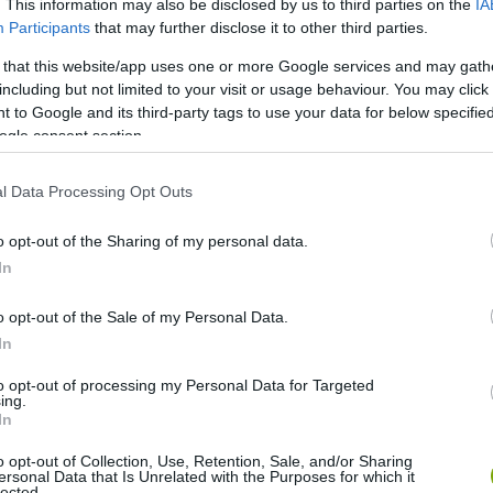
. This information may also be disclosed by us to third parties on the
IA
Participants
that may further disclose it to other third parties.
 that this website/app uses one or more Google services and may gath
including but not limited to your visit or usage behaviour. You may click 
 to Google and its third-party tags to use your data for below specifi
ogle consent section.
l Data Processing Opt Outs
o opt-out of the Sharing of my personal data.
In
o opt-out of the Sale of my Personal Data.
In
to opt-out of processing my Personal Data for Targeted
ing.
In
o opt-out of Collection, Use, Retention, Sale, and/or Sharing
ersonal Data that Is Unrelated with the Purposes for which it
lected.