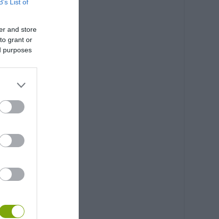
B’s List of
er and store
to grant or
ed purposes