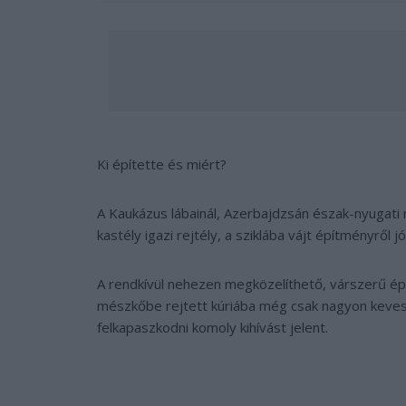
Ki építette és miért?
A Kaukázus lábainál, Azerbajdzsán észak-nyugati 
kastély igazi rejtély, a sziklába vájt építményrő
A rendkívül nehezen megközelíthető, várszerű épü
mészkőbe rejtett kúriába még csak nagyon kevese
felkapaszkodni komoly kihívást jelent.