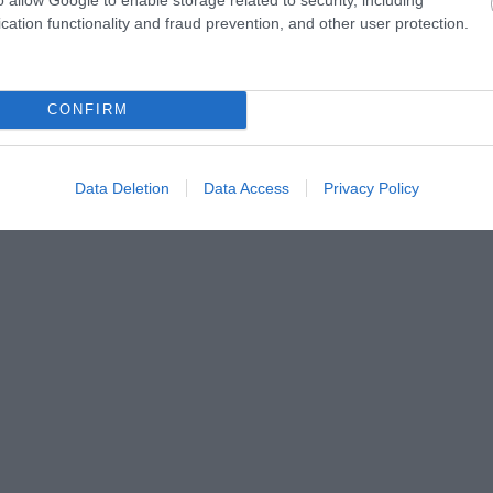
 magának egy várat a hegyen és oda rejtőzött. Azonban a
cation functionality and fraud prevention, and other user protection.
át a szikláról.
tásra és biztonságra vágyott. Még napjainkban is, amikor már
CONFIRM
sünkre, komoly kihívást jelent feljutni az épülethez.
Data Deletion
Data Access
Privacy Policy