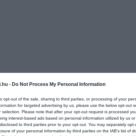
i.hu -
Do Not Process My Personal Information
y helyi lakos, Mammad Darudov, aki még az 1970-es években
to opt-out of the sale, sharing to third parties, or processing of your per
igala belsejét is látták az elmúlt évtizedekben. Elmondása
formation for targeted advertising by us, please use the below opt-out s
akkal rendelkezik és fallal körbevett utakkal kapcsolódnak a
r selection. Please note that after your opt-out request is processed y
bával csatlakozik a kastélyhoz.
eing interest-based ads based on personal information utilized by us or
disclosed to third parties prior to your opt-out. You may separately opt-
losure of your personal information by third parties on the IAB’s list of