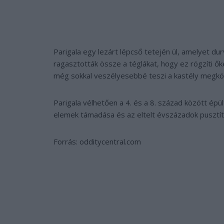
Parigala egy lezárt lépcső tetején ül, amelyet du
ragasztották össze a téglákat, hogy ez rögzíti ők
még sokkal veszélyesebbé teszi a kastély megköz
Parigala vélhetően a 4. és a 8. század között épü
elemek támadása és az eltelt évszázadok pusztít
Forrás: odditycentral.com