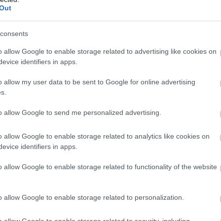
Out
consents
o allow Google to enable storage related to advertising like cookies on
evice identifiers in apps.
o allow my user data to be sent to Google for online advertising
s.
to allow Google to send me personalized advertising.
o allow Google to enable storage related to analytics like cookies on
evice identifiers in apps.
o allow Google to enable storage related to functionality of the website
különös lakot. A legnépszerűbb legenda szerint a mongol
o allow Google to enable storage related to personalization.
i uralkodó lányát feleségének, és megkérdezte tőle, hogy
n a testvérét, Parit mondta. Amikor Pari meghallotta, hogy
o allow Google to enable storage related to security, including