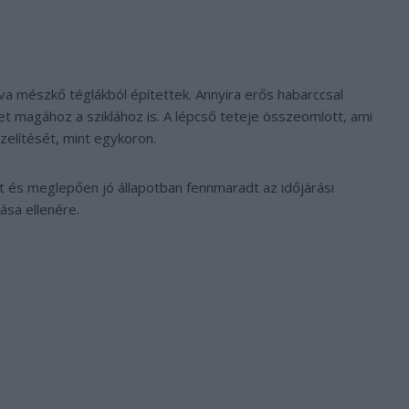
rva mészkő téglákból építettek. Annyira erős habarccsal
et magához a sziklához is. A lépcső teteje összeomlott, ami
elítését, mint egykoron.
lt és meglepően jó állapotban fennmaradt az időjárási
ása ellenére.