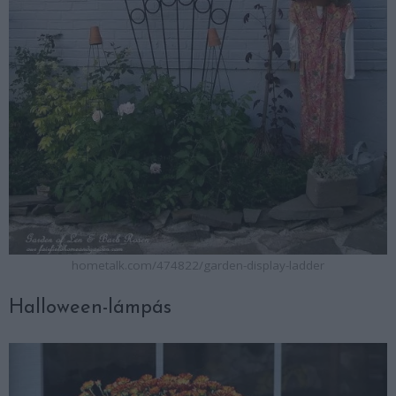
hometalk.com/474822/garden-display-ladder
Halloween-lámpás