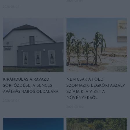
2026-08-04
2026-08-04
KIRÁNDULÁS A RAVAZDI
NEM CSAK A FÖLD
SÖRFŐZDÉBE, A BENCÉS
SZOMJAZIK: LÉGKÖRI ASZÁLY
APÁTSÁG HABOS OLDALÁRA
SZÍVJA KI A VIZET A
NÖVÉNYEKBŐL
2026-08-04
2026-08-04