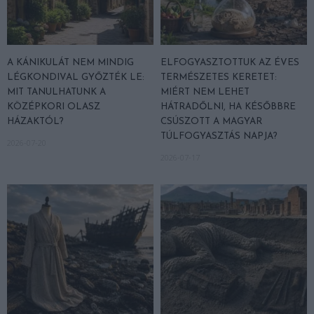
A KÁNIKULÁT NEM MINDIG
ELFOGYASZTOTTUK AZ ÉVES
LÉGKONDIVAL GYŐZTÉK LE:
TERMÉSZETES KERETET:
MIT TANULHATUNK A
MIÉRT NEM LEHET
KÖZÉPKORI OLASZ
HÁTRADŐLNI, HA KÉSŐBBRE
HÁZAKTÓL?
CSÚSZOTT A MAGYAR
TÚLFOGYASZTÁS NAPJA?
2026-07-20
2026-07-17