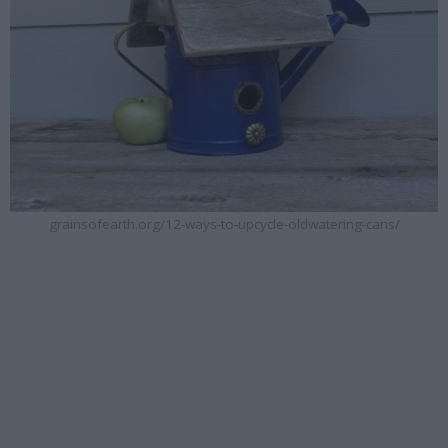
grainsofearth.org/12-ways-to-upcycle-oldwatering-cans/