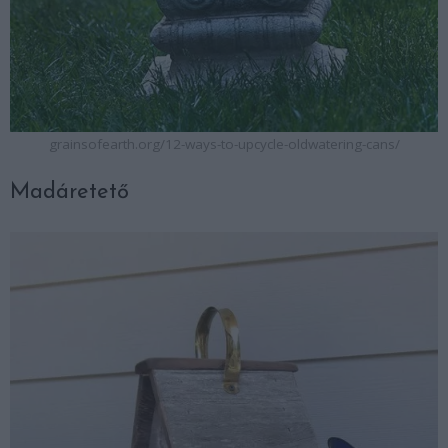
grainsofearth.org/12-ways-to-upcycle-oldwatering-cans/
Madáretető