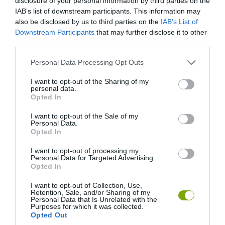
disclosure of your personal information by third parties on the
IAB’s list of downstream participants. This information may
also be disclosed by us to third parties on the
IAB’s List of
Downstream Participants
that may further disclose it to other
third parties.
Please note that this website/app uses one or more Google
Personal Data Processing Opt Outs
services and may gather and store information including but
not limited to your visit or usage behaviour. You may click to
I want to opt-out of the Sharing of my
personal data.
grant or deny consent to Google and its third-party tags to
Opted In
use your data for below specified purposes in below Google
consent section.
I want to opt-out of the Sale of my
Personal Data.
Opted In
I want to opt-out of processing my
Personal Data for Targeted Advertising.
Opted In
I want to opt-out of Collection, Use,
Retention, Sale, and/or Sharing of my
Personal Data that Is Unrelated with the
Purposes for which it was collected.
Opted Out