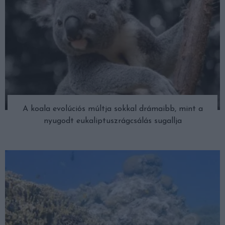
A koala evolúciós múltja sokkal drámaibb, mint a
nyugodt eukaliptuszrágcsálás sugallja