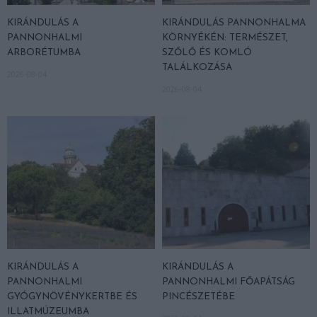
KIRÁNDULÁS A
KIRÁNDULÁS PANNONHALMA
PANNONHALMI
KÖRNYÉKÉN: TERMÉSZET,
ARBORÉTUMBA
SZŐLŐ ÉS KOMLÓ
TALÁLKOZÁSA
2026-08-04
2026-08-04
KIRÁNDULÁS A
KIRÁNDULÁS A
PANNONHALMI
PANNONHALMI FŐAPÁTSÁG
GYÓGYNÖVÉNYKERTBE ÉS
PINCÉSZETÉBE
ILLATMÚZEUMBA