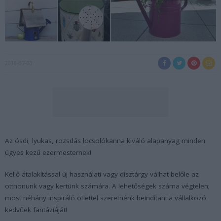
2016-07-03
Az ósdi, lyukas, rozsdás locsolókanna kiváló alapanyag minden
ügyes kezű ezermesternek!
Kellő átalakítással új használati vagy dísztárgy válhat belőle az
otthonunk vagy kertünk számára. A lehetőségek száma végtelen;
most néhány inspiráló ötlettel szeretnénk beindítani a vállalkozó
kedvűek fantáziáját!