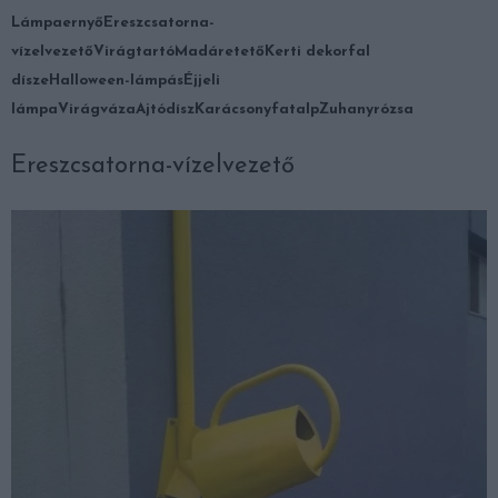
Lámpaernyő
Ereszcsatorna-
vízelvezető
Virágtartó
Madáretető
Kerti dekorfal
dísze
Halloween-lámpás
Éjjeli
lámpa
Virágváza
Ajtódísz
Karácsonyfatalp
Zuhanyrózsa
Ereszcsatorna-vízelvezető