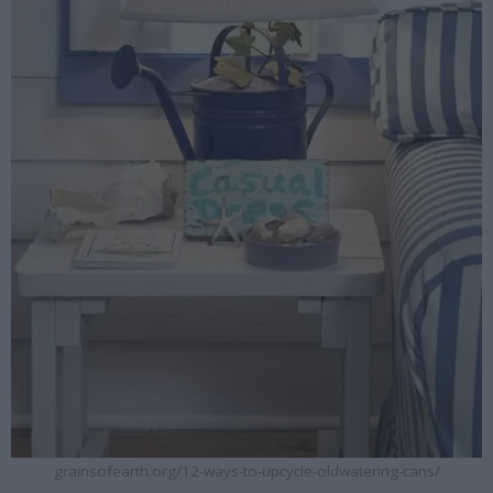
grainsofearth.org/12-ways-to-upcycle-oldwatering-cans/