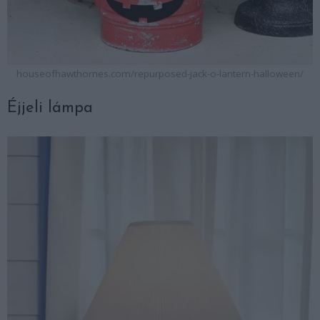
houseofhawthornes.com/repurposed-jack-o-lantern-halloween/
Éjjeli lámpa