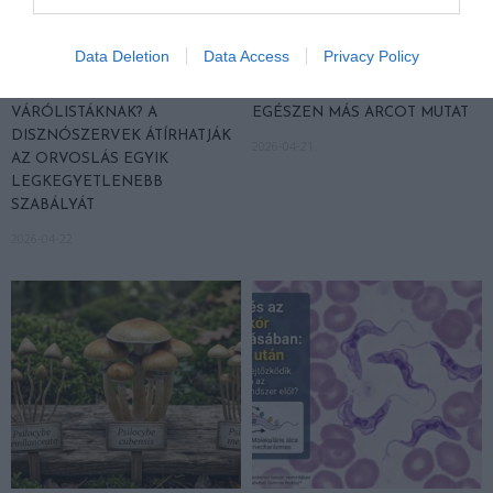
Data Deletion
Data Access
Privacy Policy
VÉGE LEHET A
AUDHD: AMIKOR AZ AUTIZMUS
TRANSZPLANTÁCIÓS
ÉS AZ ADHD EGYÜTT
VÁRÓLISTÁKNAK? A
EGÉSZEN MÁS ARCOT MUTAT
DISZNÓSZERVEK ÁTÍRHATJÁK
2026-04-21
AZ ORVOSLÁS EGYIK
LEGKEGYETLENEBB
SZABÁLYÁT
2026-04-22