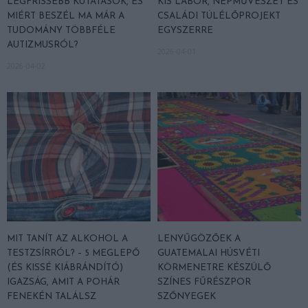
LEGFRISSEBB KUTATÁSOK, ÉS
KIS LABOR, NÉPMŰVÉSZET ÉS
MIÉRT BESZÉL MA MÁR A
CSALÁDI TÚLÉLŐPROJEKT
TUDOMÁNY TÖBBFÉLE
EGYSZERRE
AUTIZMUSRÓL?
2026-04-01
2026-04-02
MIT TANÍT AZ ALKOHOL A
LENYŰGÖZŐEK A
TESTZSÍRRÓL? – 5 MEGLEPŐ
GUATEMALAI HÚSVÉTI
(ÉS KISSÉ KIÁBRÁNDÍTÓ)
KÖRMENETRE KÉSZÜLŐ
IGAZSÁG, AMIT A POHÁR
SZÍNES FŰRÉSZPOR
FENEKÉN TALÁLSZ
SZŐNYEGEK