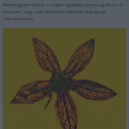
Állami Egyetem kutatói. A virágok egyébként annyira aprók (3,4-5
mm-esek), hogy csak mikroszkóp alatt lehet őket igazán
szemrevételezni.