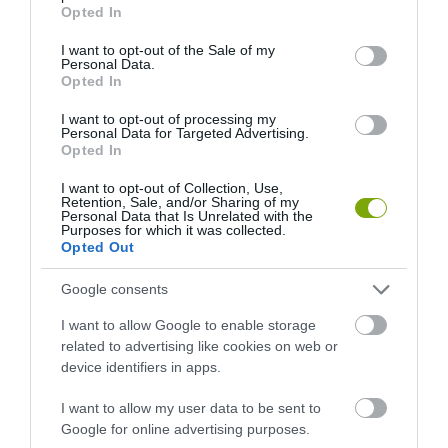
grant or deny consent to Google and its third-party tags to
Opted In
use your data for below specified purposes in below Google
consent section.
I want to opt-out of the Sale of my
Personal Data.
Opted In
I want to opt-out of processing my
Personal Data for Targeted Advertising.
Opted In
I want to opt-out of Collection, Use,
Retention, Sale, and/or Sharing of my
Personal Data that Is Unrelated with the
Purposes for which it was collected.
Opted Out
EGY ELSÜLLYEDT HAJÓ
NEM MINDENKI MENEKÜLT
TEXTILJEI ÚJRA ÖSSZEÁLLTAK:
POMPEJIBEN: LEHET, HOGY
Google consents
A RUHA, AMELY TÚLÉLTE A
EGY ORVOS A VÉGSŐKIG
TENGERT
SEGÍTENI PRÓBÁLT
I want to allow Google to enable storage
2026-06-29
2026-06-23
related to advertising like cookies on web or
device identifiers in apps.
I want to allow my user data to be sent to
Google for online advertising purposes.