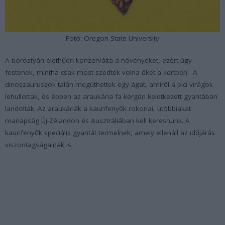
Fotó: Oregon State University
A borostyán élethűen konzerválta a növényeket, ezért úgy
festenek, mintha csak most szedték volna őket a kertben. A
dinoszauruszok talán megüthettek egy ágat, amiről a pici virágok
lehullottak, és éppen az araukária fa kérgén keletkezett gyantában
landoltak. Az araukáriák a kaurifenyők rokonai, utóbbiakat
manapság Új-Zélandon és Ausztráliában kell keresnünk. A
kaurifenyők speciális gyantát termelnek, amely ellenáll az időjárás
viszontagságainak is.