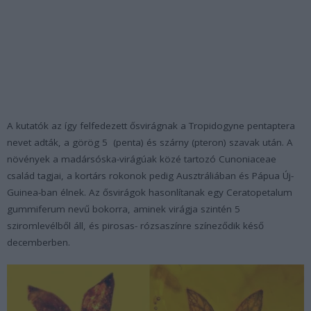
A kutatók az így felfedezett ősvirágnak a
Tropidogyne pentaptera
nevet adták, a görög 5 (penta) és szárny (pteron) szavak után. A
növények a madársóska-virágúak közé tartozó
Cunoniaceae
család tagjai, a kortárs rokonok pedig Ausztráliában és Pápua Új-
Guinea-ban élnek. Az ősvirágok hasonlítanak egy
Ceratopetalum
gummiferum
nevű bokorra, aminek virágja szintén 5
sziromlevélből áll, és pirosas- rózsaszínre színeződik késő
decemberben.