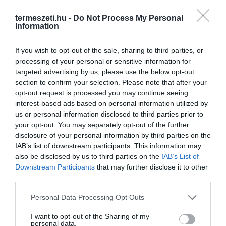
termeszeti.hu -
Do Not Process My Personal
Information
If you wish to opt-out of the sale, sharing to third parties, or
processing of your personal or sensitive information for
targeted advertising by us, please use the below opt-out
section to confirm your selection. Please note that after your
opt-out request is processed you may continue seeing
ELŐZŐ CIKK
interest-based ads based on personal information utilized by
CSUPÁN EGYETLEN HÉTIG LÁTHATÓ A MOZIKBAN A
us or personal information disclosed to third parties prior to
FILMKLASSZIKUS!
your opt-out. You may separately opt-out of the further
disclosure of your personal information by third parties on the
IAB’s list of downstream participants. This information may
KÖVETKEZŐ CIKK
also be disclosed by us to third parties on the
IAB’s List of
Downstream Participants
that may further disclose it to other
SZENZÁCIÓS FELVÉTEL: FEHÉR ZSIRÁFOKAT SIKERÜLT
third parties.
LEFILMEZNI KENYÁBAN!
Please note that this website/app uses one or more Google
Personal Data Processing Opt Outs
services and may gather and store information including but
not limited to your visit or usage behaviour. You may click to
I want to opt-out of the Sharing of my
HASONLÓ ÉRDEKESSÉGEK
personal data.