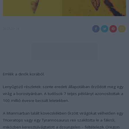
2017-09-14
Emlék a dinók korából.
Lenyűgöző részletek: szinte eredeti állapotában őrződött meg egy
virág a borostyánban. A tudósok 7 teljes példányt azonosítottak a
100 millió évesre becsült leletekben.
A Mianmarban talált kövecskékben őrzött virágokat vélhetően egy
Triceratops
vagy egy
Tyrannosaurus rex
szakította le a fákról,
miközben keresztülvágtatott a dzsungelen – feltételezik Oregon