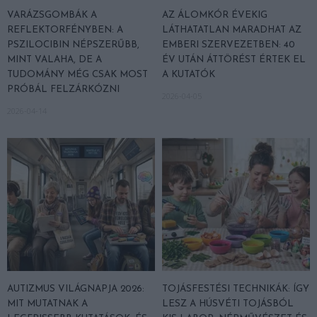
VARÁZSGOMBÁK A
AZ ÁLOMKÓR ÉVEKIG
REFLEKTORFÉNYBEN: A
LÁTHATATLAN MARADHAT AZ
PSZILOCIBIN NÉPSZERŰBB,
EMBERI SZERVEZETBEN: 40
MINT VALAHA, DE A
ÉV UTÁN ÁTTÖRÉST ÉRTEK EL
TUDOMÁNY MÉG CSAK MOST
A KUTATÓK
PRÓBÁL FELZÁRKÓZNI
2026-04-05
2026-04-14
AUTIZMUS VILÁGNAPJA 2026:
TOJÁSFESTÉSI TECHNIKÁK: ÍGY
MIT MUTATNAK A
LESZ A HÚSVÉTI TOJÁSBÓL