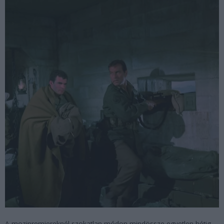
A mozipremiereknél szokatlan módon mindössze egyetlen hétig