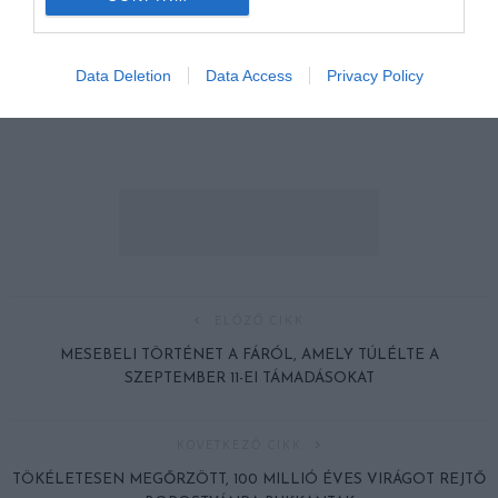
Data Deletion
Data Access
Privacy Policy
ELŐZŐ CIKK
MESEBELI TÖRTÉNET A FÁRÓL, AMELY TÚLÉLTE A
SZEPTEMBER 11-EI TÁMADÁSOKAT
KÖVETKEZŐ CIKK
TÖKÉLETESEN MEGŐRZÖTT, 100 MILLIÓ ÉVES VIRÁGOT REJTŐ