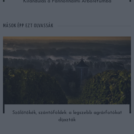
Kirándulás a Pannonhalmi Arborétumba
MÁSOK ÉPP EZT OLVASSÁK
Szőlőtőkék, szántóföldek: a legszebb agrárfotókat
díjazták