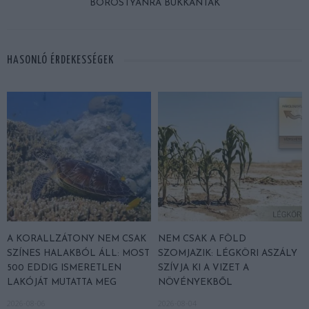
BOROSTYÁNRA BUKKANTAK
HASONLÓ ÉRDEKESSÉGEK
A KORALLZÁTONY NEM CSAK
NEM CSAK A FÖLD
SZÍNES HALAKBÓL ÁLL: MOST
SZOMJAZIK: LÉGKÖRI ASZÁLY
500 EDDIG ISMERETLEN
SZÍVJA KI A VIZET A
LAKÓJÁT MUTATTA MEG
NÖVÉNYEKBŐL
2026-08-06
2026-08-04