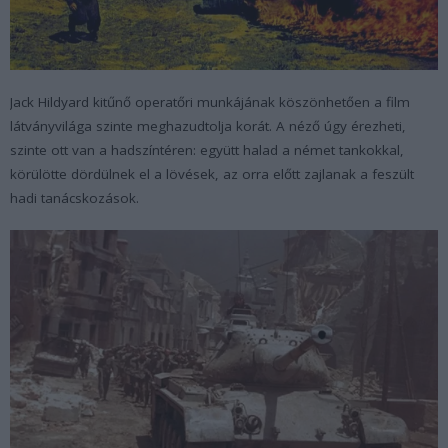
Jack Hildyard kitűnő operatőri munkájának köszönhetően a film
látványvilága szinte meghazudtolja korát. A néző úgy érezheti,
szinte ott van a hadszíntéren: együtt halad a német tankokkal,
körülötte dördülnek el a lövések, az orra előtt zajlanak a feszült
hadi tanácskozások.