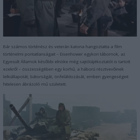
Bár számos történész és veterán katona hangoztatta a film
történelmi pontatlanságait – Eisenhower egykori tábornok, az
Egyesült Államok későbbi elnöke még sajtótájékoztatót is tartott
ezekről – összességében egy korhű, a háború résztvevőinek
lelkiállapotát, bátorságát, önfeláldozását, emberi gyengeségeit
hitelesen ábrázoló mű született.