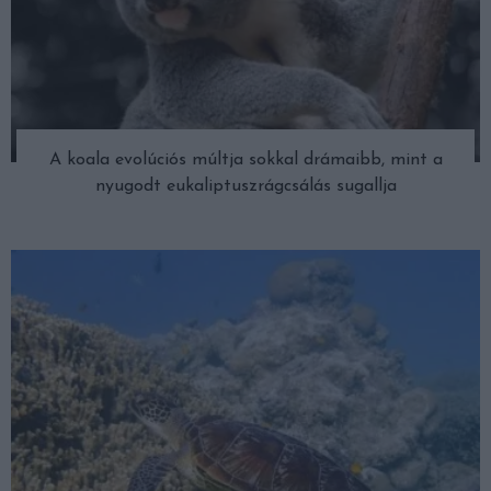
A koala evolúciós múltja sokkal drámaibb, mint a
nyugodt eukaliptuszrágcsálás sugallja