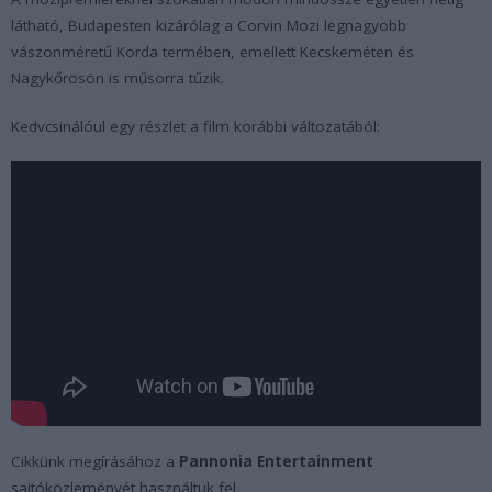
látható, Budapesten kizárólag a Corvin Mozi legnagyobb
vászonméretű Korda termében, emellett Kecskeméten és
Nagykőrösön is műsorra tűzik.
Kedvcsinálóul egy részlet a film korábbi változatából:
Cikkünk megírásához a
Pannonia Entertainment
sajtóközleményét használtuk fel.