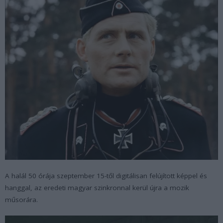
A halál 50 órája szeptember 15-től digitálisan felújított képpel és
hanggal, az eredeti magyar szinkronnal kerül újra a mozik
műsorára.