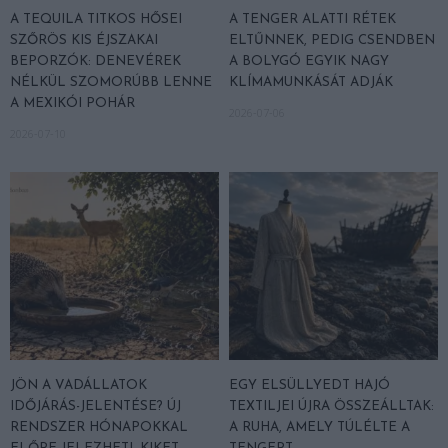
A TEQUILA TITKOS HŐSEI
A TENGER ALATTI RÉTEK
SZŐRÖS KIS ÉJSZAKAI
ELTŰNNEK, PEDIG CSENDBEN
BEPORZÓK: DENEVÉREK
A BOLYGÓ EGYIK NAGY
NÉLKÜL SZOMORÚBB LENNE
KLÍMAMUNKÁSÁT ADJÁK
A MEXIKÓI POHÁR
2026-07-06
2026-07-10
JÖN A VADÁLLATOK
EGY ELSÜLLYEDT HAJÓ
IDŐJÁRÁS-JELENTÉSE? ÚJ
TEXTILJEI ÚJRA ÖSSZEÁLLTAK:
RENDSZER HÓNAPOKKAL
A RUHA, AMELY TÚLÉLTE A