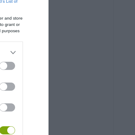
B’s List of
er and store
to grant or
ed purposes