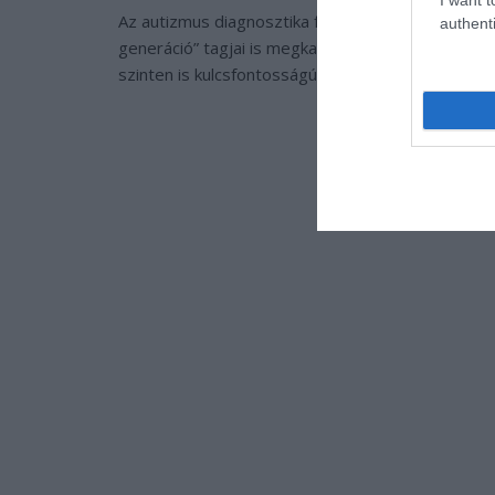
Az autizmus diagnosztika fejlődése többet jelent a
authenti
generáció” tagjai is megkaphassák a megérdemel
szinten is kulcsfontosságú.