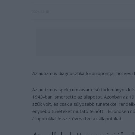
2024-12-18
Az autizmus diagnosztika fordulópontjai: hol ves
Az autizmus spektrumzavar első tudományos leírá
1943-ban ismertette az állapotot. Azonban az 198
szűk volt, és csak a súlyosabb tünetekkel rende
enyhébb tüneteket mutató felnőtt – különösen nő
állapotokkal összetévesztve az állapotukat.