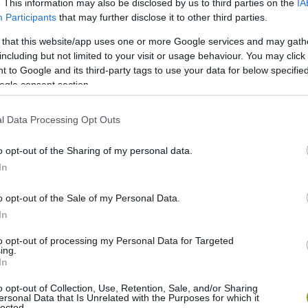
. This information may also be disclosed by us to third parties on the
IA
Participants
that may further disclose it to other third parties.
 that this website/app uses one or more Google services and may gath
including but not limited to your visit or usage behaviour. You may click 
 to Google and its third-party tags to use your data for below specifi
ogle consent section.
l Data Processing Opt Outs
o opt-out of the Sharing of my personal data.
In
o opt-out of the Sale of my Personal Data.
In
an autisták körében gyakoriak a mentális egészségügyi
to opt-out of processing my Personal Data for Targeted
ing.
In
erint az autizmussal élő felnőtt lakosság 1%-a
o opt-out of Collection, Use, Retention, Sale, and/or Sharing
ersonal Data that Is Unrelated with the Purposes for which it
lected.