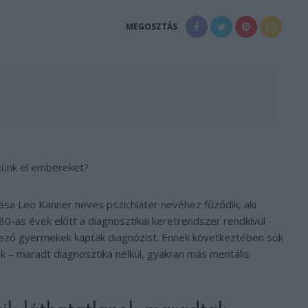
MEGOSZTÁS
ztünk el embereket?
sa Leo Kanner neves pszichiáter nevéhez fűződik, aki
0-as évek előtt a diagnosztikai keretrendszer rendkívül
lkező gyermekek kaptak diagnózist. Ennek következtében sok
k – maradt diagnosztika nélkül, gyakran más mentális