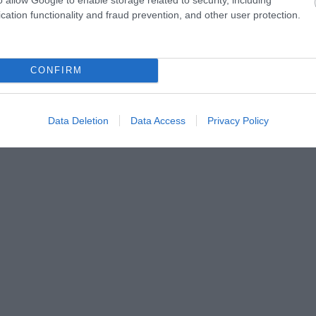
 fiatalok számára: esélyt ad arra, hogy az „elfeledett
cation functionality and fraud prevention, and other user protection.
t figyelmet. Ez nemcsak személyes, hanem társadalmi
CONFIRM
Data Deletion
Data Access
Privacy Policy