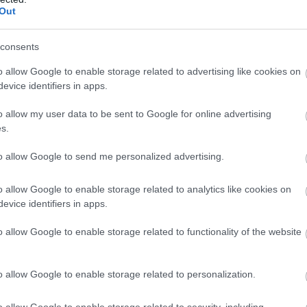
Out
n felnőttként diagnózist kapni?
consents
öbb helyen is lehet kapni, például az Autizmus Alapítvány
k vezető szakintézménye ezen a területen. Emellett több
o allow Google to enable storage related to advertising like cookies on
evice identifiers in apps.
en, működnek olyan pszichiátriai és neurológiai
ektrumzavar felnőttkori diagnosztikájával. Az
Autisták
o allow my user data to be sent to Google for online advertising
segítséget az érdeklődőknek a megfelelő ellátóhelyek
s.
to allow Google to send me personalized advertising.
tos a diagnózis felnőttkorban?
o allow Google to enable storage related to analytics like cookies on
evice identifiers in apps.
íti, hanem lehetőséget ad az életminőség javítására is. Az
ükben is jelentős előrelépést jelenthet a diagnózis, hiszen
o allow Google to enable storage related to functionality of the website
elelő támogatást kaphatnak.
o allow Google to enable storage related to personalization.
ki számára
o allow Google to enable storage related to security, including