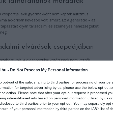
akik láthatatlanok maradtak
 a csoportja, akik gyermekként nem kaptak autizmus
lma akkoriban kevésbé volt ismert. Ez a generáció – az
 tapasztalt olyan társadalmi és személyes nehézségeket,
meg.
sadalmi elvárások csapdájában
 szabott volt. A diagnosztikai kritériumok nem vették
dalmi mintákhoz igazodó viselkedéseket (ún. „maszkolás”),
i.hu -
Do Not Process My Personal Information
en az autizmus spektrumzavar diagnosztizálása kimaradt
to opt-out of the sale, sharing to third parties, or processing of your per
formation for targeted advertising by us, please use the below opt-out s
statisztikák árulkodnak
r selection. Please note that after your opt-out request is processed y
eing interest-based ads based on personal information utilized by us or
disclosed to third parties prior to your opt-out. You may separately opt-
 egyre több kutatás világított rá az elmaradt diagnosztika
losure of your personal information by third parties on the IAB’s list of