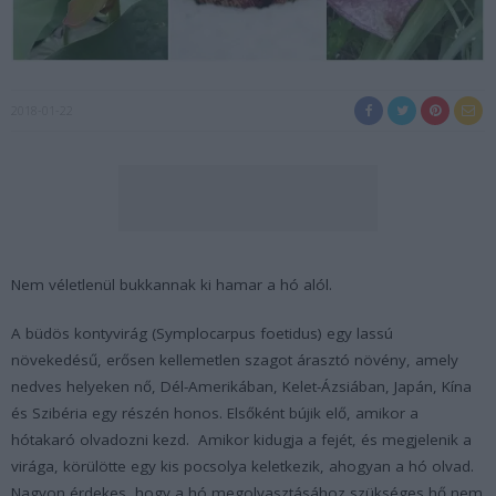
2018-01-22
Nem véletlenül bukkannak ki hamar a hó alól.
A büdös kontyvirág (
Symplocarpus foetidus
) egy lassú
növekedésű, erősen kellemetlen szagot árasztó növény, amely
nedves helyeken nő, Dél-Amerikában, Kelet-Ázsiában, Japán, Kína
és Szibéria egy részén honos. Elsőként bújik elő, amikor a
hótakaró olvadozni kezd. Amikor kidugja a fejét, és megjelenik a
virága, körülötte egy kis pocsolya keletkezik, ahogyan a hó olvad.
Nagyon érdekes, hogy a hó megolvasztásához szükséges hő nem