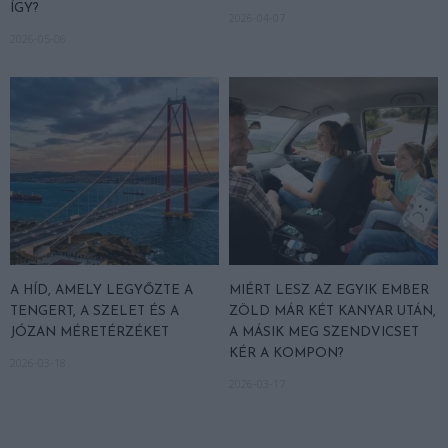
ÍGY?
2026-04-07
2026-05-06
A HÍD, AMELY LEGYŐZTE A
MIÉRT LESZ AZ EGYIK EMBER
TENGERT, A SZELET ÉS A
ZÖLD MÁR KÉT KANYAR UTÁN,
JÓZAN MÉRETÉRZÉKET
A MÁSIK MEG SZENDVICSET
KÉR A KOMPON?
2026-03-18
2026-03-17