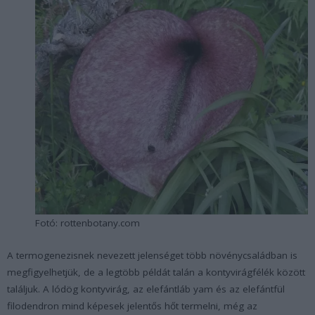
Fotó: rottenbotany.com
A termogenezisnek nevezett jelenséget több növénycsaládban is
megfigyelhetjük, de a legtöbb példát talán a kontyvirágfélék között
találjuk. A lódög kontyvirág, az elefántláb yam és az elefántfül
filodendron mind képesek jelentős hőt termelni, még az