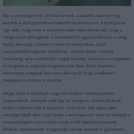
Bár a jelenséget már 200 éve ismerik, a kutatók csak nemrég
kezdték a dolog biokémiai hátterét tanulmányozni. A biológusok
úgy vélik, hogy ezek a növények azért fejlesztenek hőt, hogy a
megporzást elősegítsék. A termelődő hő ugyanis fokozza a virág
illatát, ami segít a beporzó rovarok vonzásában, jóval
messzebbről megérzik a kellemes, intenzív illatot. A lódög
kontyvirág, ami romlott hús szagát árasztja, odavonzza a legyeket
és bogarakat, egészen megtévesztve őket, bűzlő tetemhez
hasonlatos szagával. Nem beszélve arról, hogy a kellemes
melegnek is örülnek a rovarok.
Mégis, azok a növények nagyobb eséllyel, hatékonyabban
szaporodnak, amelyek csak egy kis virágport, nektárt kínálnak,
majd továbberesztik a beporzót, mint azok, akik egész éjjel
vendégül látják őket. Ezért aztán a termogenezis nem túl elterjedt a
növényvilágban. Az evolúció során a hőt fejlesztő növények
kihaltak, hatékonyabb megporzási sémák kerültek ki győztesen.