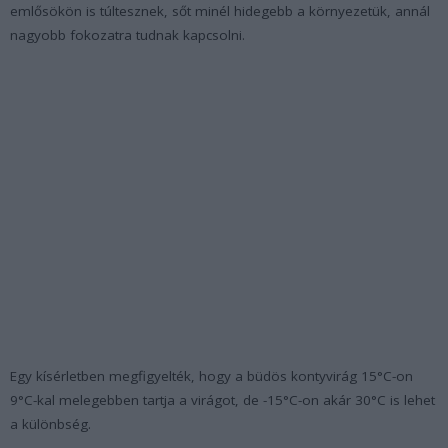
emlősökön is túltesznek, sőt minél hidegebb a környezetük, annál
nagyobb fokozatra tudnak kapcsolni.
Egy kísérletben megfigyelték, hogy a büdös kontyvirág 15°C-on
9°C-kal melegebben tartja a virágot, de -15°C-on akár 30°C is lehet
a különbség.