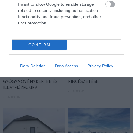
I want to allow Google to enable storage
related to security, including authentication
functionality and fraud prevention, and other
user protection.
CONFIRM
Data Deletion
Data Access
Privacy Policy
KIRÁNDULÁS A
KIRÁNDULÁS A
PANNONHALMI
PANNONHALMI FŐAPÁTSÁG
GYÓGYNÖVÉNYKERTBE ÉS
PINCÉSZETÉBE
ILLATMÚZEUMBA
2026-08-04
2026-08-04