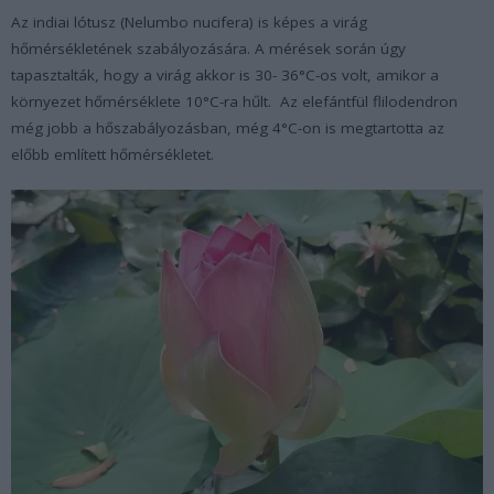
Az indiai lótusz (
Nelumbo nucifera
) is képes a virág
hőmérsékletének szabályozására. A mérések során úgy
tapasztalták, hogy a virág akkor is 30- 36°C-os volt, amikor a
környezet hőmérséklete 10°C-ra hűlt. Az elefántfül flilodendron
még jobb a hőszabályozásban, még 4°C-on is megtartotta az
előbb említett hőmérsékletet.