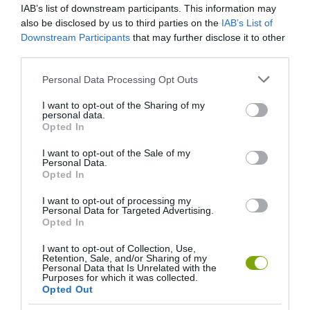
IAB’s list of downstream participants. This information may
also be disclosed by us to third parties on the
IAB’s List of
Downstream Participants
that may further disclose it to other
third parties.
Please note that this website/app uses one or more Google
Personal Data Processing Opt Outs
services and may gather and store information including but
not limited to your visit or usage behaviour. You may click to
I want to opt-out of the Sharing of my
personal data.
grant or deny consent to Google and its third-party tags to
Opted In
use your data for below specified purposes in below Google
consent section.
I want to opt-out of the Sale of my
Personal Data.
Opted In
I want to opt-out of processing my
Personal Data for Targeted Advertising.
ELŐZŐ CIKK
Opted In
NAPRÓL-NAPRA NAGYOBB AZ „ALVILÁG ÁTJÁRÓJA”
I want to opt-out of Collection, Use,
Retention, Sale, and/or Sharing of my
Personal Data that Is Unrelated with the
Purposes for which it was collected.
KÖVETKEZŐ CIKK
Opted Out
KI ETETI TÉLEN AZ ERDEI ÁLLATOKAT?