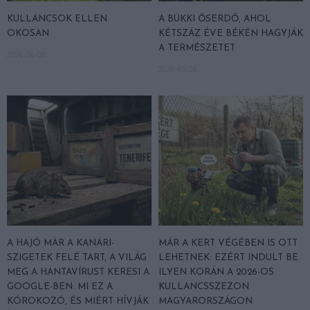
KULLANCSOK ELLEN
A BÜKKI ŐSERDŐ, AHOL
OKOSAN
KÉTSZÁZ ÉVE BÉKÉN HAGYJÁK
A TERMÉSZETET
2026-06-08
2026-05-26
A HAJÓ MÁR A KANÁRI-
MÁR A KERT VÉGÉBEN IS OTT
SZIGETEK FELÉ TART, A VILÁG
LEHETNEK: EZÉRT INDULT BE
MEG A HANTAVÍRUST KERESI A
ILYEN KORÁN A 2026-OS
GOOGLE-BEN: MI EZ A
KULLANCSSZEZON
KÓROKOZÓ, ÉS MIÉRT HÍVJÁK
MAGYARORSZÁGON